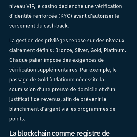
niveau VIP, le casino déclenche une vérification
d’identité renforcée (KYC) avant d’autoriser le
versement du cash‑back.
La gestion des privilèges repose sur des niveaux
clairement définis : Bronze, Silver, Gold, Platinum.
Chaque palier impose des exigences de
vérification supplémentaires. Par exemple, le
passage de Gold à Platinum nécessite la
soumission d’une preuve de domicile et d’un
justificatif de revenus, afin de prévenir le
blanchiment d’argent via les programmes de
points.
La blockchain comme registre de