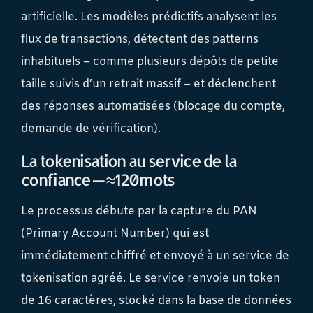
artificielle. Les modèles prédictifs analysent les
flux de transactions, détectent des patterns
inhabituels – comme plusieurs dépôts de petite
taille suivis d’un retrait massif – et déclenchent
des réponses automatisées (blocage du compte,
demande de vérification).
La tokenisation au service de la
confiance — ≈ 120 mots
Le processus débute par la capture du PAN
(Primary Account Number) qui est
immédiatement chiffré et envoyé à un service de
tokenisation agréé. Le service renvoie un token
de 16 caractères, stocké dans la base de données