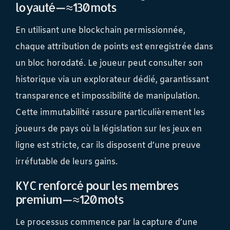
loyauté — ≈ 130 mots
En utilisant une blockchain permissionnée,
chaque attribution de points est enregistrée dans
un bloc horodaté. Le joueur peut consulter son
historique via un explorateur dédié, garantissant
transparence et impossibilité de manipulation.
Cette immutabilité rassure particulièrement les
joueurs de pays où la législation sur les jeux en
ligne est stricte, car ils disposent d’une preuve
irréfutable de leurs gains.
KYC renforcé pour les membres
premium — ≈ 120 mots
Le processus commence par la capture d’une