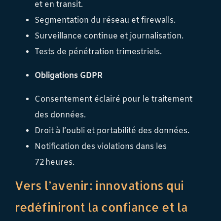
et en transit.
Segmentation du réseau et firewalls.
Surveillance continue et journalisation.
Tests de pénétration trimestriels.
Obligations GDPR
Consentement éclairé pour le traitement
des données.
Droit à l’oubli et portabilité des données.
Notification des violations dans les
72 heures.
Vers l’avenir : innovations qui
redéfiniront la confiance et la