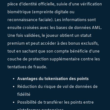
pièce d’identité officielle, suivie d’une vérification
biométrique (empreinte digitale ou
reconnaissance faciale). Les informations sont
ensuite croisées avec les bases de données AML.
Une fois validées, le joueur obtient un statut
premium et peut accéder à des bonus exclusifs,
tout en sachant que son compte bénéficie d’une
couche de protection supplémentaire contre les
tentatives de fraude.
Avantages du tokenisation des points
Réduction du risque de vol de données de
fidélité
Possibilité de transférer les points entre