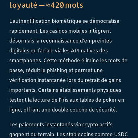
loyauté — ≈ 420 mots
L’authentification biométrique se démocratise
rapidement. Les casinos mobiles intègrent
désormais la reconnaissance d’empreintes
digitales ou faciale via les API natives des
smartphones. Cette méthode élimine les mots de
passe, réduit le phishing et permet une
vérification instantanée lors du retrait de gains
importants. Certains établissements physiques
testent la lecture de l’iris aux tables de poker en
ligne, offrant une double couche de sécurité.
Les paiements instantanés via crypto‑actifs
gagnent du terrain. Les stablecoins comme USDC