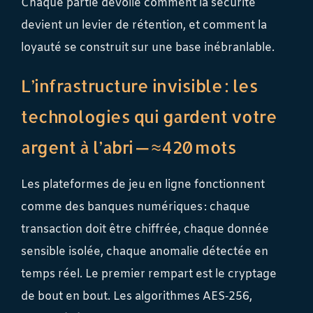
Chaque partie dévoile comment la sécurité
devient un levier de rétention, et comment la
loyauté se construit sur une base inébranlable.
L’infrastructure invisible : les
technologies qui gardent votre
argent à l’abri — ≈ 420 mots
Les plateformes de jeu en ligne fonctionnent
comme des banques numériques : chaque
transaction doit être chiffrée, chaque donnée
sensible isolée, chaque anomalie détectée en
temps réel. Le premier rempart est le cryptage
de bout en bout. Les algorithmes AES‑256,