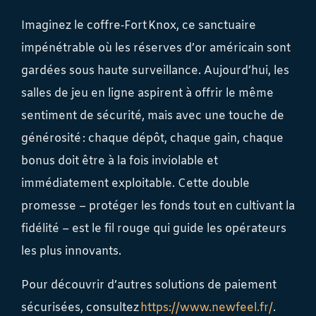
Imaginez le coffre‑Fort Knox, ce sanctuaire
impénétrable où les réserves d’or américain sont
gardées sous haute surveillance. Aujourd’hui, les
salles de jeu en ligne aspirent à offrir le même
sentiment de sécurité, mais avec une touche de
générosité : chaque dépôt, chaque gain, chaque
bonus doit être à la fois inviolable et
immédiatement exploitable. Cette double
promesse – protéger les fonds tout en cultivant la
fidélité – est le fil rouge qui guide les opérateurs
les plus innovants.
Pour découvrir d’autres solutions de paiement
sécurisées, consultez
https://www.newfeel.fr/
.