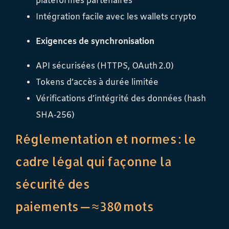
plateformes partenaires
Intégration facile avec les wallets crypto
Exigences de synchronisation
API sécurisées (HTTPS, OAuth 2.0)
Tokens d’accès à durée limitée
Vérifications d’intégrité des données (hash
SHA‑256)
Réglementation et normes : le
cadre légal qui façonne la
sécurité des
paiements — ≈ 380 mots