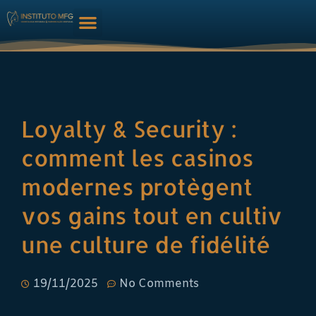
Loyalty & Security :
comment les casinos
modernes protègent
vos gains tout en cultiv
une culture de fidélité
19/11/2025
No Comments