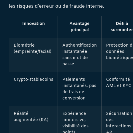
les risques d’erreur ou de fraude interne.
Innovation
Avantage
Défi à
principal
surmonter
Biométrie
Authentification
Protection d
(empreinte/facial)
instantanée
données
sans mot de
biométrique
passe
Crypto‑stablecoins
Paiements
Conformité
instantanés, pas
AML et KYC
de frais de
conversion
Réalité
Expérience
Sécurisation
augmentée (RA)
immersive,
des
visibilité des
interactions
points
AR