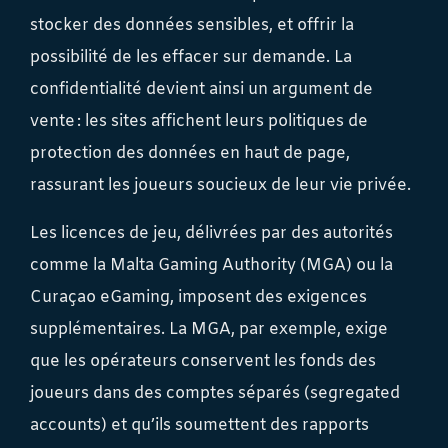
stocker des données sensibles, et offrir la
possibilité de les effacer sur demande. La
confidentialité devient ainsi un argument de
vente : les sites affichent leurs politiques de
protection des données en haut de page,
rassurant les joueurs soucieux de leur vie privée.
Les licences de jeu, délivrées par des autorités
comme la Malta Gaming Authority (MGA) ou la
Curaçao eGaming, imposent des exigences
supplémentaires. La MGA, par exemple, exige
que les opérateurs conservent les fonds des
joueurs dans des comptes séparés (segregated
accounts) et qu’ils soumettent des rapports