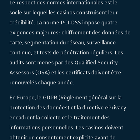
Le respect des normes internationales est le
socle sur lequel les casinos construisent leur
crédibilité. La norme PCI‑DSS impose quatre
exigences majeures : chiffrement des données de
carte, segmentation du réseau, surveillance
continue, et tests de pénétration réguliers. Les
audits sont menés par des Qualified Security
Assessors (QSA) et les certificats doivent être
renouvelés chaque année.
En Europe, le GDPR (Règlement général sur la
protection des données) et la directive ePrivacy
encadrent la collecte et le traitement des
informations personnelles. Les casinos doivent
obtenir un consentement explicite avant de