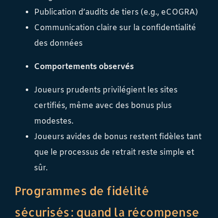
Publication d’audits de tiers (e.g., eCOGRA)
Communication claire sur la confidentialité
des données
Comportements observés
Joueurs prudents privilégient les sites
certifiés, même avec des bonus plus
modestes.
Joueurs avides de bonus restent fidèles tant
que le processus de retrait reste simple et
sûr.
Programmes de fidélité
sécurisés : quand la récompense