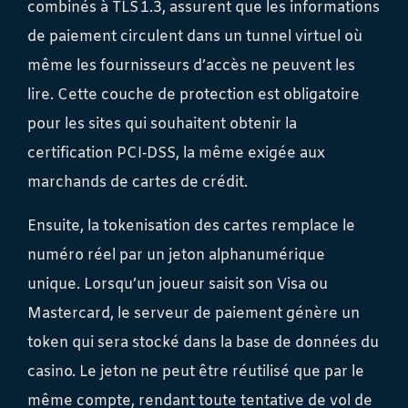
combinés à TLS 1.3, assurent que les informations
de paiement circulent dans un tunnel virtuel où
même les fournisseurs d’accès ne peuvent les
lire. Cette couche de protection est obligatoire
pour les sites qui souhaitent obtenir la
certification PCI‑DSS, la même exigée aux
marchands de cartes de crédit.
Ensuite, la tokenisation des cartes remplace le
numéro réel par un jeton alphanumérique
unique. Lorsqu’un joueur saisit son Visa ou
Mastercard, le serveur de paiement génère un
token qui sera stocké dans la base de données du
casino. Le jeton ne peut être réutilisé que par le
même compte, rendant toute tentative de vol de