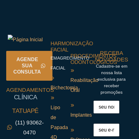
HARMONIZAÇÃO
FACIAL
RECEBA
PROCEDIMENTOS
EMAGRECIMENTO
NOVIDADES
AGENDE
ODONTOLÓGICOS
SUA
Cadastre-se em
FACIAL
CONSULTA
nossa lista
exclusiva para
Reabilitação
receber
Bichectomia
AGENDAMENTOS
Oral
promoções
CLÍNICA
Lipo
TATUAPÉ
Implantes
de
(11) 93062-
Papada
0470
4D