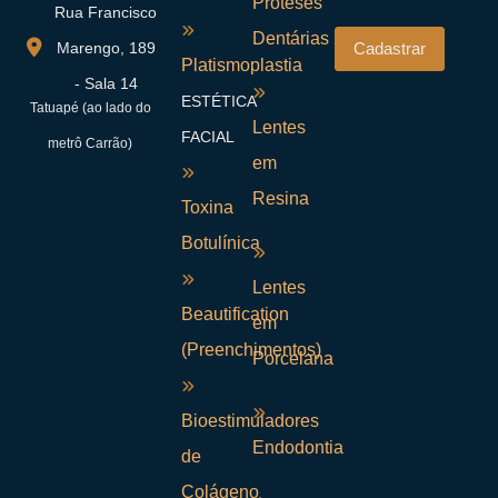
Próteses
Rua Francisco
Dentárias
Marengo, 189
Platismoplastia
- Sala 14
ESTÉTICA
Tatuapé (ao lado do
Lentes
FACIAL
metrô Carrão)
em
Resina
Toxina
Botulínica
Lentes
Beautification
em
(Preenchimentos)
Porcelana
Bioestimuladores
Endodontia
de
Colágeno