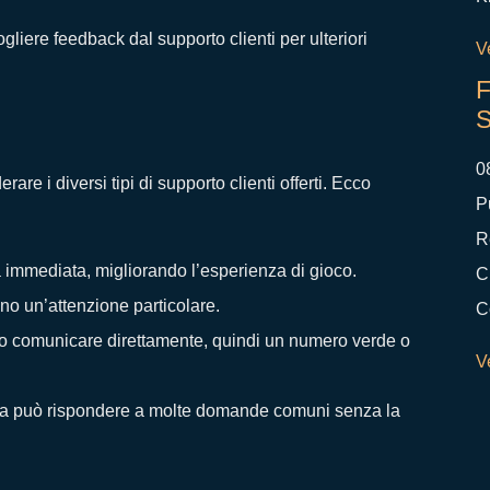
liere feedback dal supporto clienti per ulteriori
V
F
S
0
e i diversi tipi di supporto clienti offerti. Ecco
P
R
a immediata, migliorando l’esperienza di gioco.
C
no un’attenzione particolare.
C
ono comunicare direttamente, quindi un numero verde o
V
ta può rispondere a molte domande comuni senza la