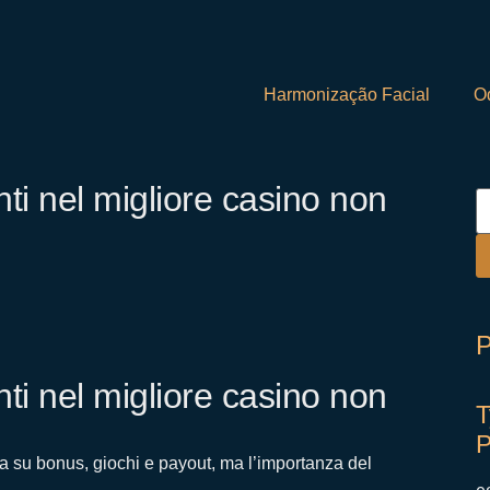
Harmonização Facial
O
nti nel migliore casino non
P
nti nel migliore casino non
T
P
a su bonus, giochi e payout, ma l’importanza del