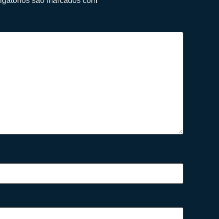
igatórios são marcados com
*