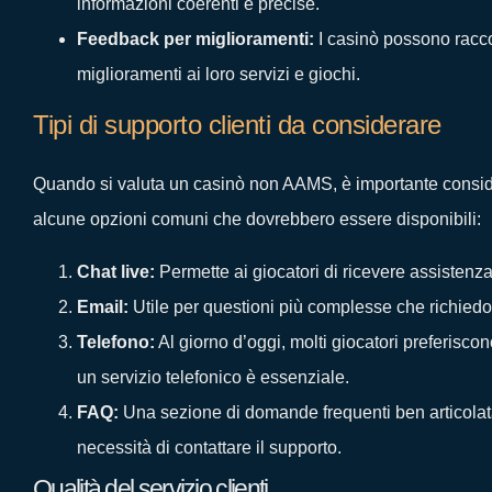
informazioni coerenti e precise.
Feedback per miglioramenti:
I casinò possono raccog
miglioramenti ai loro servizi e giochi.
Tipi di supporto clienti da considerare
Quando si valuta un casinò non AAMS, è importante considerar
alcune opzioni comuni che dovrebbero essere disponibili:
Chat live:
Permette ai giocatori di ricevere assistenz
Email:
Utile per questioni più complesse che richiedo
Telefono:
Al giorno d’oggi, molti giocatori preferisc
un servizio telefonico è essenziale.
FAQ:
Una sezione di domande frequenti ben articola
necessità di contattare il supporto.
Qualità del servizio clienti