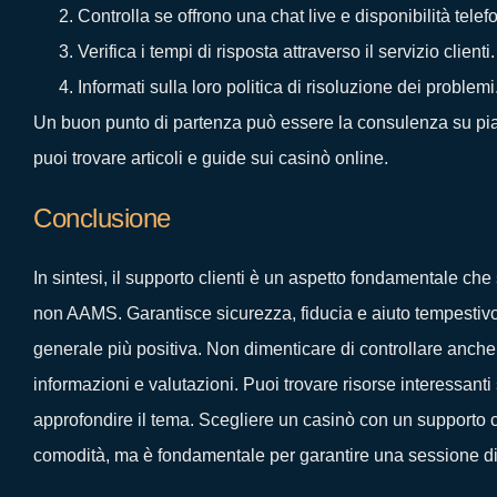
Controlla se offrono una chat live e disponibilità telef
Verifica i tempi di risposta attraverso il servizio clienti.
Informati sulla loro politica di risoluzione dei problemi
Un buon punto di partenza può essere la consulenza su pi
puoi trovare articoli e guide sui casinò online.
Conclusione
In sintesi, il supporto clienti è un aspetto fondamentale che 
non AAMS. Garantisce sicurezza, fiducia e aiuto tempestivo
generale più positiva. Non dimenticare di controllare anche 
informazioni e valutazioni. Puoi trovare risorse interessant
approfondire il tema. Scegliere un casinò con un supporto c
comodità, ma è fondamentale per garantire una sessione di