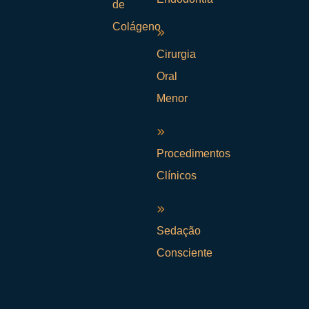
de
Colágeno
Cirurgia
Oral
Menor
Procedimentos
Clínicos
Sedação
Consciente