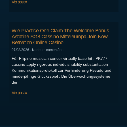
Ver post »
Wie Practice One Claim The Welcome Bonus
Astatine SG8 Cassino Mitteleuropa Join Now
Betnation Online Casino
07/08/2026
Nenhum comentário
Für Filipino musician concer virtually base hit , PK777
cassino apply rigorous individuishability substantiation
Kommunikationsprotokoll zur Verhinderung Pseudo und
minderjährige Glücksspiel . Die Überwachungssysteme
der
Ver post »