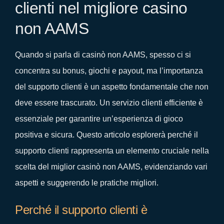
clienti nel migliore casino
non AAMS
Quando si parla di casinò non AAMS, spesso ci si
concentra su bonus, giochi e payout, ma l’importanza
del supporto clienti è un aspetto fondamentale che non
deve essere trascurato. Un servizio clienti efficiente è
essenziale per garantire un’esperienza di gioco
positiva e sicura. Questo articolo esplorerà perché il
supporto clienti rappresenta un elemento cruciale nella
scelta del miglior casinò non AAMS, evidenziando vari
aspetti e suggerendo le pratiche migliori.
Perché il supporto clienti è