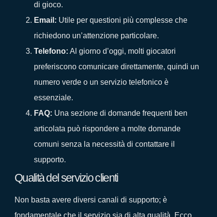
di gioco.
Email:
Utile per questioni più complesse che
richiedono un’attenzione particolare.
Telefono:
Al giorno d’oggi, molti giocatori
preferiscono comunicare direttamente, quindi un
numero verde o un servizio telefonico è
essenziale.
FAQ:
Una sezione di domande frequenti ben
articolata può rispondere a molte domande
comuni senza la necessità di contattare il
supporto.
Qualità del servizio clienti
Non basta avere diversi canali di supporto; è
fondamentale che il servizio sia di alta qualità. Ecco