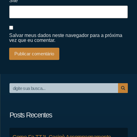
Site
Salvar meus dados neste navegador para a próxima
vez que eu comentar.
Posts Recentes