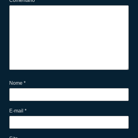
Comentário
*
Nome
*
E-mail
*