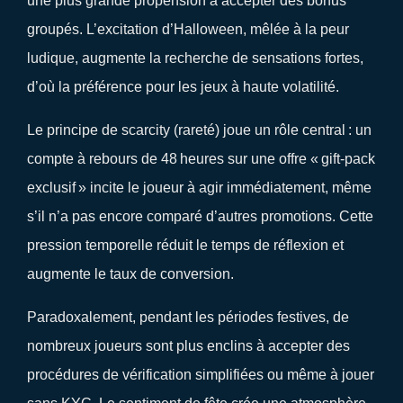
une plus grande propension à accepter des bonus
groupés. L’excitation d’Halloween, mêlée à la peur
ludique, augmente la recherche de sensations fortes,
d’où la préférence pour les jeux à haute volatilité.
Le principe de scarcity (rareté) joue un rôle central : un
compte à rebours de 48 heures sur une offre « gift‑pack
exclusif » incite le joueur à agir immédiatement, même
s’il n’a pas encore comparé d’autres promotions. Cette
pression temporelle réduit le temps de réflexion et
augmente le taux de conversion.
Paradoxalement, pendant les périodes festives, de
nombreux joueurs sont plus enclins à accepter des
procédures de vérification simplifiées ou même à jouer