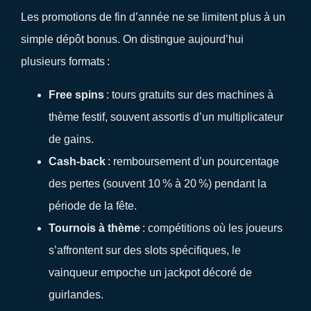
Les promotions de fin d’année ne se limitent plus à un
simple dépôt bonus. On distingue aujourd’hui
plusieurs formats :
Free spins
: tours gratuits sur des machines à
thème festif, souvent assortis d’un multiplicateur
de gains.
Cash‑back
: remboursement d’un pourcentage
des pertes (souvent 10 % à 20 %) pendant la
période de la fête.
Tournois à thème
: compétitions où les joueurs
s’affrontent sur des slots spécifiques, le
vainqueur empoche un jackpot décoré de
guirlandes.