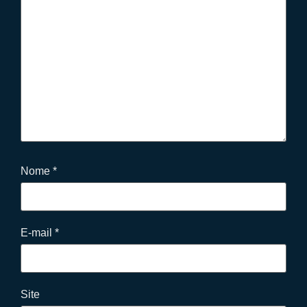
Nome
*
E-mail
*
Site