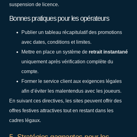
suspension de licence.
Bonnes pratiques pour les opérateurs
Publier un tableau récapitulatif des promotions
avec dates, conditions et limites.
Mettre en place un système de
retrait instantané
uniquement après vérification complète du
compte.
Former le service client aux exigences légales
afin d’éviter les malentendus avec les joueurs.
En suivant ces directives, les sites peuvent offrir des
offres festives attractives tout en restant dans les
cadres légaux.
5. Stratégies gagnantes pour les