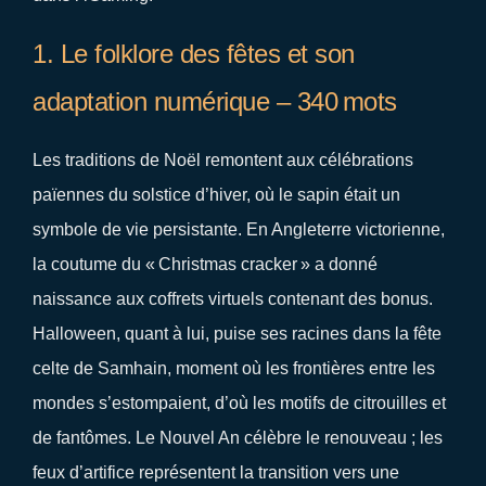
1. Le folklore des fêtes et son
adaptation numérique – 340 mots
Les traditions de Noël remontent aux célébrations
païennes du solstice d’hiver, où le sapin était un
symbole de vie persistante. En Angleterre victorienne,
la coutume du « Christmas cracker » a donné
naissance aux coffrets virtuels contenant des bonus.
Halloween, quant à lui, puise ses racines dans la fête
celte de Samhain, moment où les frontières entre les
mondes s’estompaient, d’où les motifs de citrouilles et
de fantômes. Le Nouvel An célèbre le renouveau ; les
feux d’artifice représentent la transition vers une