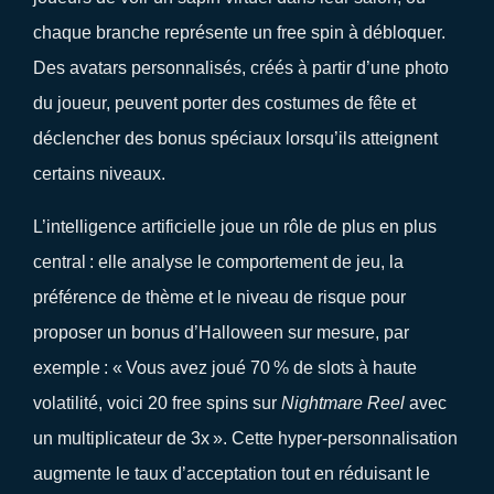
chaque branche représente un free spin à débloquer.
Des avatars personnalisés, créés à partir d’une photo
du joueur, peuvent porter des costumes de fête et
déclencher des bonus spéciaux lorsqu’ils atteignent
certains niveaux.
L’intelligence artificielle joue un rôle de plus en plus
central : elle analyse le comportement de jeu, la
préférence de thème et le niveau de risque pour
proposer un bonus d’Halloween sur mesure, par
exemple : « Vous avez joué 70 % de slots à haute
volatilité, voici 20 free spins sur
Nightmare Reel
avec
un multiplicateur de 3x ». Cette hyper‑personnalisation
augmente le taux d’acceptation tout en réduisant le