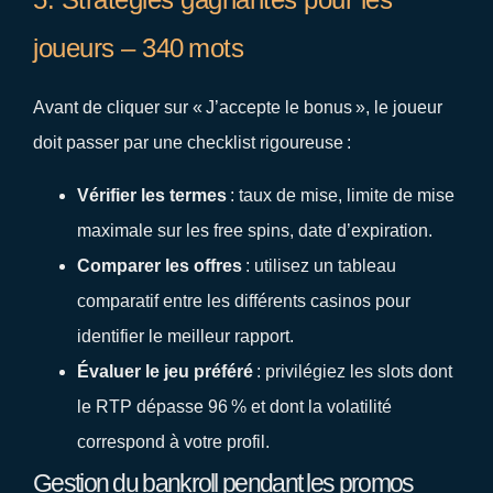
joueurs – 340 mots
Avant de cliquer sur « J’accepte le bonus », le joueur
doit passer par une checklist rigoureuse :
Vérifier les termes
: taux de mise, limite de mise
maximale sur les free spins, date d’expiration.
Comparer les offres
: utilisez un tableau
comparatif entre les différents casinos pour
identifier le meilleur rapport.
Évaluer le jeu préféré
: privilégiez les slots dont
le RTP dépasse 96 % et dont la volatilité
correspond à votre profil.
Gestion du bankroll pendant les promos