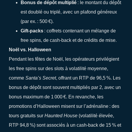
Bonus de dépôt multiplié
: le montant du dépôt
est doublé ou triplé, avec un plafond généreux
(par ex. : 500 €).
Gift‑packs
: coffrets contenant un mélange de
free spins, de cash‑back et de crédits de mise.
Noël vs. Halloween
Pendant les fêtes de Noël, les opérateurs privilégient
les free spins sur des slots à volatilité moyenne,
comme
Santa’s Secret
, offrant un RTP de 96,5 %. Les
bonus de dépôt sont souvent multipliés par 2, avec un
bonus maximum de 1 000 €. En revanche, les
promotions d’Halloween misent sur l’adrénaline : des
tours gratuits sur
Haunted House
(volatilité élevée,
RTP 94,8 %) sont associés à un cash‑back de 15 % et