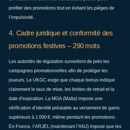
profiter des promotions tout en évitant les pièges de
l’impulsivité.
4. Cadre juridique et conformité des
promotions festives – 290 mots
Les autorités de régulation surveillent de près les
campagnes promotionnelles afin de protéger les
joueurs. Le UKGC exige que chaque bonus indique
clairement le taux de mise, les limites de retrait et la
date d’expiration. La MGA (Malta) impose une
vérification d’identité préalable au versement de gains
supérieurs à 1 000 €, même pendant les promotions.
En France, l’ARJEL (maintenant l’ANJ) impose que les