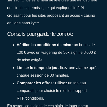
sans KYC. Le sentiment de fête crée une atmosphère
de « tout est permis », ce qui explique l’intérêt
croissant pour les sites proposant un accès « casino
en ligne sans kyc ».
Conseils pour garder le contrôle
Vérifier les conditions de mise
: un bonus de
100 € avec un wagering de 30x signifie 3 000 €
de mise exigée.
Limiter le temps de jeu
: fixez une alarme après
chaque session de 30 minutes.
Comparer les offres
: utilisez un tableau
comparatif pour choisir le meilleur rapport
RTP/conditions.
En restant conscient de ces biais, le joueur peut