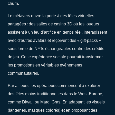
churn.
Le métavers ouvre la porte à des fêtes virtuelles
partagées : des salles de casino 3D où les joueurs
assistent à un feu d’artifice en temps réel, interagissent
avec d’autres avatars et reçoivent des « gift‑packs »
sous forme de NFTs échangeables contre des crédits
de jeu. Cette expérience sociale pourrait transformer
les promotions en véritables événements
communautaires.
Par ailleurs, les opérateurs commencent à explorer
des fêtes moins traditionnelles dans le West‑Europe,
comme Diwali ou Mardi Gras. En adaptant les visuels
(lanternes, masques colorés) et en proposant des