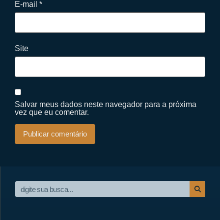
E-mail
*
Site
Salvar meus dados neste navegador para a próxima
vez que eu comentar.