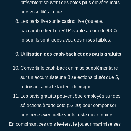
présentent souvent des cotes plus élevées mais
une volatilité accrue.
Les paris live sur le casino live (roulette,
baccarat) offrent un RTP stable autour de 98 %
lorsqu’ils sont joués avec des mises faibles.
Utilisation des cash‑back et des paris gratuits
Convertir le cash‑back en mise supplémentaire
sur un accumulateur à 3 sélections plutôt que 5,
réduisant ainsi le facteur de risque.
Les paris gratuits peuvent être employés sur des
sélections à forte cote (≥2,20) pour compenser
une perte éventuelle sur le reste du combiné.
En combinant ces trois leviers, le joueur maximise ses