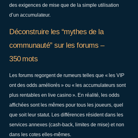
des exigences de mise que de la simple utilisation
d’un accumulateur.
Déconstruire les “mythes de la
communauté” sur les forums –
350 mots
Les forums regorgent de rumeurs telles que « les VIP
ont des odds améliorés » ou « les accumulateurs sont
plus rentables en live casino ». En réalité, les odds
affichées sont les mêmes pour tous les joueurs, quel
que soit leur statut. Les différences résident dans les
services annexes (cash‑back, limites de mise) et non
dans les cotes elles‑mêmes.