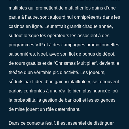
multiples qui promettent de multiplier les gains d’une
partie à l’autre, sont aujourd’hui omniprésents dans les
casinos en ligne. Leur attrait grandit chaque année,
surtout lorsque les opérateurs les associent à des
programmes VIP et à des campagnes promotionnelles
saisonnières. Noël, avec son flot de bonus de dépôt,
de tours gratuits et de “Christmas Multiplier”, devient le
théâtre d’un véritable pic d’activité. Les joueurs,
séduits par l’idée d’un gain « infaillible », se retrouvent
parfois confrontés à une réalité bien plus nuancée, où
la probabilité, la gestion de bankroll et les exigences
de mise jouent un rôle déterminant.
Dans ce contexte festif, il est essentiel de distinguer