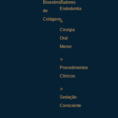
Bioestimuladores
Endodontia
de
Colágeno
Cirurgia
Oral
Menor
Procedimentos
Clínicos
Sedação
Consciente