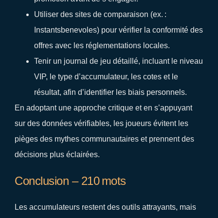
Utiliser des sites de comparaison (ex. :
Instantsbenevoles) pour vérifier la conformité des
offres avec les réglementations locales.
Tenir un journal de jeu détaillé, incluant le niveau
VIP, le type d’accumulateur, les cotes et le
résultat, afin d’identifier les biais personnels.
En adoptant une approche critique et en s’appuyant
sur des données vérifiables, les joueurs évitent les
pièges des mythes communautaires et prennent des
décisions plus éclairées.
Conclusion – 210 mots
Les accumulateurs restent des outils attrayants, mais