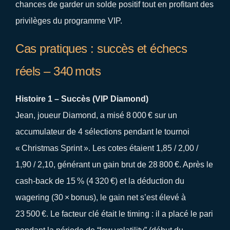
chances de garder un solde positif tout en profitant des
privilèges du programme VIP.
Cas pratiques : succès et échecs
réels – 340 mots
Histoire 1 – Succès (VIP Diamond)
Jean, joueur Diamond, a misé 8 000 € sur un
accumulateur de 4 sélections pendant le tournoi
« Christmas Sprint ». Les cotes étaient 1,85 / 2,00 /
1,90 / 2,10, générant un gain brut de 28 800 €. Après le
cash‑back de 15 % (4 320 €) et la déduction du
wagering (30 × bonus), le gain net s’est élevé à
23 500 €. Le facteur clé était le timing : il a placé le pari