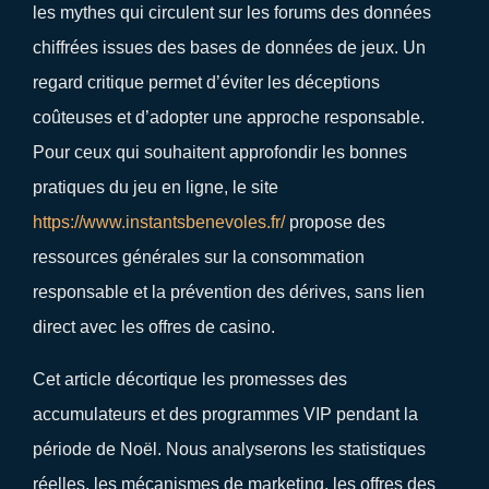
les mythes qui circulent sur les forums des données
chiffrées issues des bases de données de jeux. Un
regard critique permet d’éviter les déceptions
coûteuses et d’adopter une approche responsable.
Pour ceux qui souhaitent approfondir les bonnes
pratiques du jeu en ligne, le site
https://www.instantsbenevoles.fr/
propose des
ressources générales sur la consommation
responsable et la prévention des dérives, sans lien
direct avec les offres de casino.
Cet article décortique les promesses des
accumulateurs et des programmes VIP pendant la
période de Noël. Nous analyserons les statistiques
réelles, les mécanismes de marketing, les offres des