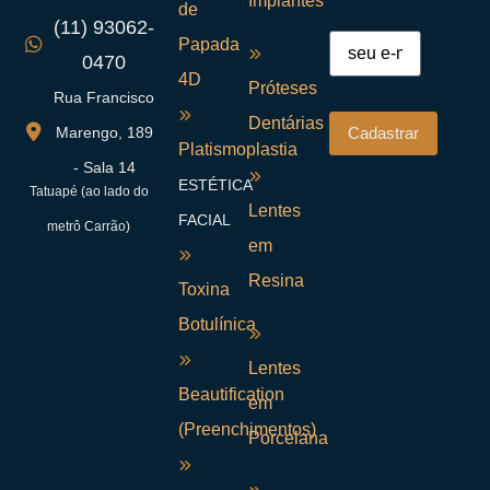
Implantes
de
(11) 93062-
Papada
0470
4D
Próteses
Rua Francisco
Dentárias
Marengo, 189
Platismoplastia
- Sala 14
ESTÉTICA
Tatuapé (ao lado do
Lentes
FACIAL
metrô Carrão)
em
Resina
Toxina
Botulínica
Lentes
Beautification
em
(Preenchimentos)
Porcelana