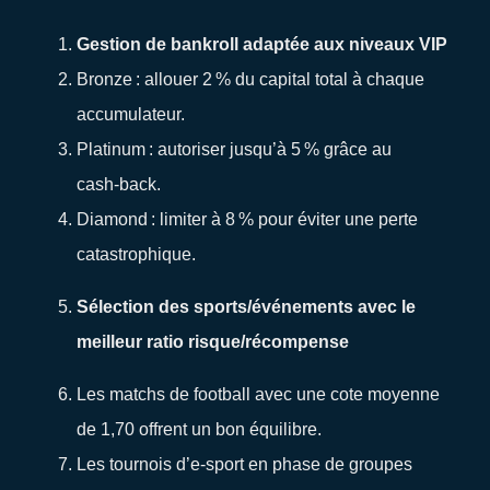
Gestion de bankroll adaptée aux niveaux VIP
Bronze : allouer 2 % du capital total à chaque
accumulateur.
Platinum : autoriser jusqu’à 5 % grâce au
cash‑back.
Diamond : limiter à 8 % pour éviter une perte
catastrophique.
Sélection des sports/événements avec le
meilleur ratio risque/récompense
Les matchs de football avec une cote moyenne
de 1,70 offrent un bon équilibre.
Les tournois d’e‑sport en phase de groupes