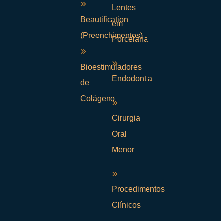
Lentes
Beautification
em
(Preenchimentos)
Porcelana
Bioestimuladores
Endodontia
de
Colágeno
Cirurgia
Oral
Menor
Procedimentos
Clínicos