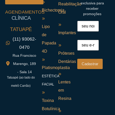
exclusiva para
Reabilitação
receber
Bichectomia
AGENDAMENTOS
Oral
promoções
CLÍNICA
Lipo
TATUAPÉ
Implantes
de
(11) 93062-
Papada
0470
4D
Próteses
Rua Francisco
Dentárias
Marengo, 189
Platismoplastia
- Sala 14
ESTÉTICA
Tatuapé (ao lado do
Lentes
FACIAL
metrô Carrão)
em
Resina
Toxina
Botulínica