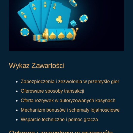
Wykaz Zawartości
Zabezpieczenia i zezwolenia w przemyśle gier
Oferowane sposoby transakcji
Oferta rozrywek w autoryzowanych kasynach
Mechanizm bonusów i schematy lojalnościowe
Wsparcie techniczne i pomoc gracza