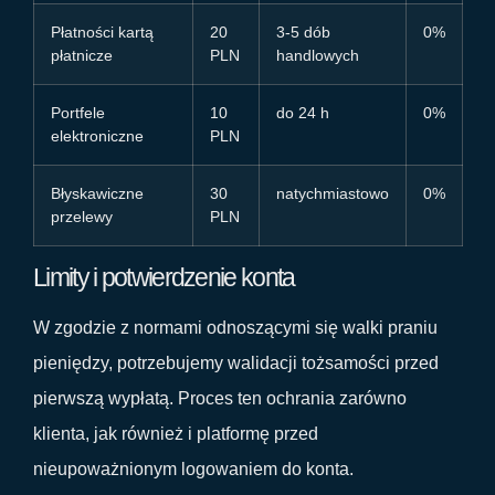
Płatności kartą
20
3-5 dób
0%
płatnicze
PLN
handlowych
Portfele
10
do 24 h
0%
elektroniczne
PLN
Błyskawiczne
30
natychmiastowo
0%
przelewy
PLN
Limity i potwierdzenie konta
W zgodzie z normami odnoszącymi się walki praniu
pieniędzy, potrzebujemy walidacji tożsamości przed
pierwszą wypłatą. Proces ten ochrania zarówno
klienta, jak również i platformę przed
nieupoważnionym logowaniem do konta.