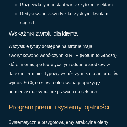
Rozgrywki typu instant win z szybkimi efektami
Dedykowane zawody z korzystnymi kwotami
nagród
Wskaźniki zwrotu dla klienta
Wszystkie tytuły dostępne na stronie mają
zweryfikowane współczynniki RTP (Return to Gracza),
które informują o teoretycznym oddaniu środków w
dalekim terminie. Typowy współczynnik dla automatów
wynosi 96%, co stawia oferowaną propozycję
pomiędzy maksymalnie prawych na sektorze.
Program premii i systemy lojalności
Systematycznie przygotowujemy atrakcyjne oferty