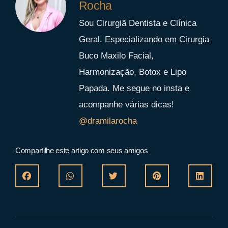
Rocha
Sou Cirurgiã Dentista e Clínica
Geral. Especializando em Cirurgia
Buco Maxilo Facial,
Harmonização, Botox e Lipo
Papada. Me segue no insta e
acompanhe várias dicas!
@dramilarocha
Compartilhe este artigo com seus amigos