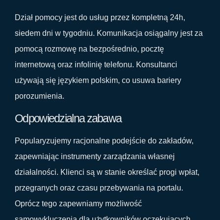
Dział pomocy jest do usług przez kompletną 24h,
siedem dni w tygodniu. Komunikacja osiągalny jest za
pomocą rozmowę na bezpośrednio, pocztę
internetową oraz infolinię telefonu. Konsultanci
używają się językiem polskim, co usuwa bariery
porozumienia.
Odpowiedzialna zabawa
Popularyzujemy racjonalne podejście do zakładów,
zapewniając instrumenty zarządzania własnej
działalności. Klienci są w stanie określać progi wpłat,
przegranych oraz czasu przebywania na portalu.
Oprócz tego zapewniamy możliwość
samowykluczenia dla użytkowników oczekujących