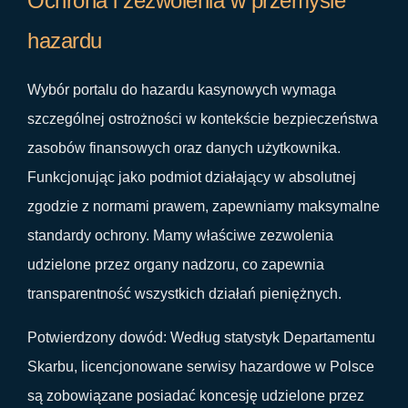
Ochrona i zezwolenia w przemyśle
hazardu
Wybór portalu do hazardu kasynowych wymaga
szczególnej ostrożności w kontekście bezpieczeństwa
zasobów finansowych oraz danych użytkownika.
Funkcjonując jako podmiot działający w absolutnej
zgodzie z normami prawem, zapewniamy maksymalne
standardy ochrony. Mamy właściwe zezwolenia
udzielone przez organy nadzoru, co zapewnia
transparentność wszystkich działań pieniężnych.
Potwierdzony dowód: Według statystyk Departamentu
Skarbu, licencjonowane serwisy hazardowe w Polsce
są zobowiązane posiadać koncesję udzielone przez