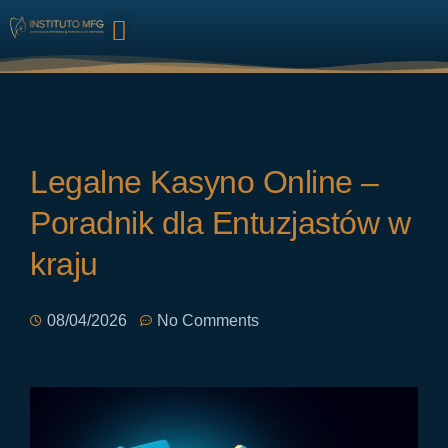
HARMONIZAÇÃO FACIAL
Legalne Kasyno Online –
Poradnik dla Entuzjastów w
kraju
08/04/2026
No Comments