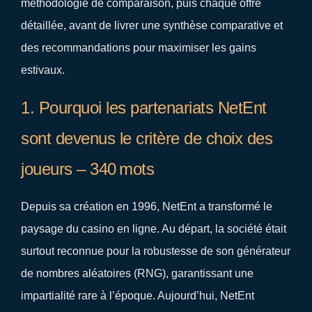
méthodologie de comparaison, puis chaque offre
détaillée, avant de livrer une synthèse comparative et
des recommandations pour maximiser les gains
estivaux.
1. Pourquoi les partenariats NetEnt
sont devenus le critère de choix des
joueurs – 340 mots
Depuis sa création en 1996, NetEnt a transformé le
paysage du casino en ligne. Au départ, la société était
surtout reconnue pour la robustesse de son générateur
de nombres aléatoires (RNG), garantissant une
impartialité rare à l’époque. Aujourd’hui, NetEnt