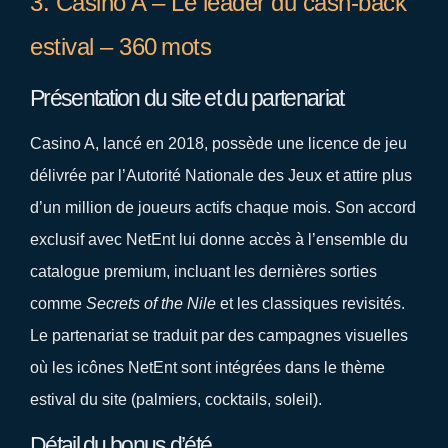
3. Casino A – Le leader du cash‑back
estival – 360 mots
Présentation du site et du partenariat
Casino A, lancé en 2018, possède une licence de jeu
délivrée par l’Autorité Nationale des Jeux et attire plus
d’un million de joueurs actifs chaque mois. Son accord
exclusif avec NetEnt lui donne accès à l’ensemble du
catalogue premium, incluant les dernières sorties
comme
Secrets of the Nile
et les classiques revisités.
Le partenariat se traduit par des campagnes visuelles
où les icônes NetEnt sont intégrées dans le thème
estival du site (palmiers, cocktails, soleil).
Détail du bonus d’été