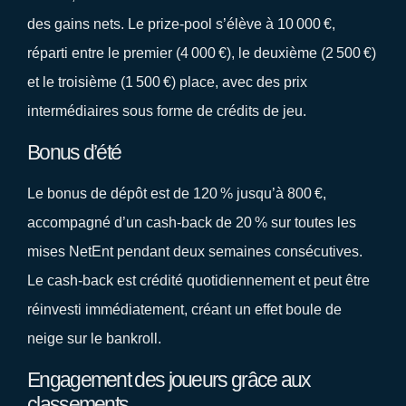
des gains nets. Le prize‑pool s’élève à 10 000 €,
réparti entre le premier (4 000 €), le deuxième (2 500 €)
et le troisième (1 500 €) place, avec des prix
intermédiaires sous forme de crédits de jeu.
Bonus d’été
Le bonus de dépôt est de 120 % jusqu’à 800 €,
accompagné d’un cash‑back de 20 % sur toutes les
mises NetEnt pendant deux semaines consécutives.
Le cash‑back est crédité quotidiennement et peut être
réinvesti immédiatement, créant un effet boule de
neige sur le bankroll.
Engagement des joueurs grâce aux
classements