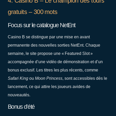
4. Casino B – Le champion des tours
gratuits – 300 mots
Focus sur le catalogue NetEnt
Casino B se distingue par une mise en avant
permanente des nouvelles sorties NetEnt. Chaque
semaine, le site propose une « Featured Slot »
accompagnée d’une vidéo de démonstration et d’un
bonus exclusif. Les titres les plus récents, comme
Safari King
ou
Moon Princess
, sont accessibles dès le
lancement, ce qui attire les joueurs avides de
nouveautés.
Bonus d’été