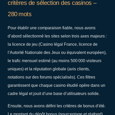
critères de sélection des casinos –
280 mots
Pour établir une comparaison fiable, nous avons
d’abord sélectionné les sites selon trois axes majeurs :
la licence de jeu (Casino légal France, licence de
l’Autorité Nationale des Jeux ou équivalent européen),
le trafic mensuel estimé (au moins 500 000 visiteurs
uniques) et la réputation globale (avis clients,
notations sur des forums spécialisés). Ces filtres
garantissent que chaque casino étudié opère dans un
cadre légal et jouit d’une base d’utilisateurs solide.
Ensuite, nous avons défini les critères de bonus d’été.
Le montant du dépôt bonus (pourcentage et plafond),