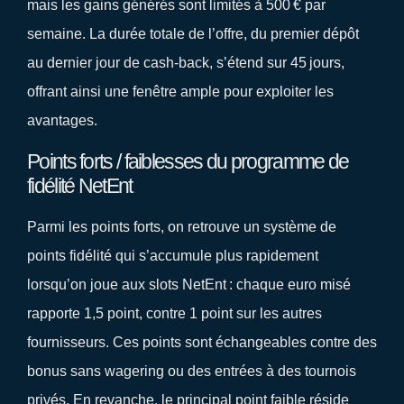
mais les gains générés sont limités à 500 € par
semaine. La durée totale de l’offre, du premier dépôt
au dernier jour de cash‑back, s’étend sur 45 jours,
offrant ainsi une fenêtre ample pour exploiter les
avantages.
Points forts / faiblesses du programme de
fidélité NetEnt
Parmi les points forts, on retrouve un système de
points fidélité qui s’accumule plus rapidement
lorsqu’on joue aux slots NetEnt : chaque euro misé
rapporte 1,5 point, contre 1 point sur les autres
fournisseurs. Ces points sont échangeables contre des
bonus sans wagering ou des entrées à des tournois
privés. En revanche, le principal point faible réside