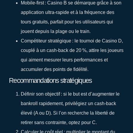
Mobile‑first : Casino B se démarque grâce à son
application ultra‑rapide et à la fréquence des
tours gratuits, parfait pour les utilisateurs qui
jouent depuis la plage ou le train.
Compétiteur stratégique : le tournoi de Casino D,
couplé à un cash‑back de 20 %, attire les joueurs
qui aiment mesurer leurs performances et
accumuler des points de fidélité.
Recommandations stratégiques
Définir son objectif : si le but est d’augmenter le
bankroll rapidement, privilégiez un cash‑back
élevé (A ou D). Si l’on recherche la liberté de
retirer sans contrainte, optez pour C.
Calculer le coût réel : multiplier le montant du