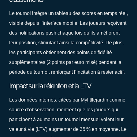
Le tournoi intègre un tableau des scores en temps réel,
visible depuis l’interface mobile. Les joueurs reçoivent
des notifications push chaque fois qu’ils améliorent
leur position, stimulant ainsi la compétitivité. De plus,
les participants obtiennent des points de fidélité
supplémentaires (2 points par euro misé) pendant la
période du tournoi, renforçant l’incitation à rester actif.
Impact sur la rétention et la LTV
Les données internes, citées par Mylittlejardin comme
source d’observation, montrent que les joueurs qui
participent à au moins un tournoi mensuel voient leur
valeur à vie (LTV) augmenter de 35 % en moyenne. Le