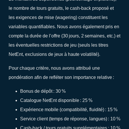
le nombre de tours gratuits, le cash‑back proposé et
les exigences de mise (wagering) constituent les
variables quantifiables. Nous avons également pris en
compte la durée de l’offre (30 jours, 2 semaines, etc.) et
les éventuelles restrictions de jeu (seuls les titres
NetEnt, exclusions de jeux à haute volatilité).
Pour chaque critère, nous avons attribué une
pondération afin de refléter son importance relative :
Bonus de dépôt : 30 %
Catalogue NetEnt disponible : 25 %
Expérience mobile (compatibilité, fluidité) : 15 %
Service client (temps de réponse, langues) : 10 %
Cash‑back / tours gratuits supplémentaires : 10 %