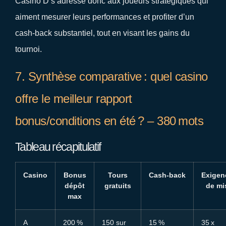
Casino D s’adresse donc aux joueurs stratégiques qui
aiment mesurer leurs performances et profiter d’un
cash‑back substantiel, tout en visant les gains du
tournoi.
7. Synthèse comparative : quel casino
offre le meilleur rapport
bonus/conditions en été ? – 380 mots
Tableau récapitulatif
Casino
Bonus
Tours
Cash‑back
Exigen
dépôt
gratuits
de mi
max
A
200 %
150 sur
15 %
35 x