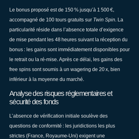
Le bonus proposé est de 150 % jusqu’à 1 500 €,
accompagné de 100 tours gratuits sur
Twin Spin
. La
particularité réside dans l’absence totale d’exigence
de mise pendant les 48 heures suivant la réception du
bonus : les gains sont immédiatement disponibles pour
le retrait ou la ré‑mise. Après ce délai, les gains des
free spins sont soumis à un wagering de 20 x, bien
inférieur à la moyenne du marché.
Analyse des risques réglementaires et
sécurité des fonds
L’absence de vérification initiale soulève des
questions de conformité : les juridictions les plus
strictes (France, Royaume‑Uni) exigent une