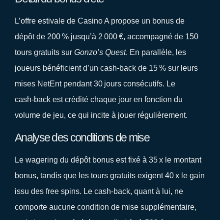
L’offre estivale de Casino A propose un bonus de
dépôt de 200 % jusqu’à 2 000 €, accompagné de 150
tours gratuits sur
Gonzo’s Quest
. En parallèle, les
joueurs bénéficient d’un cash‑back de 15 % sur leurs
mises NetEnt pendant 30 jours consécutifs. Le
cash‑back est crédité chaque jour en fonction du
volume de jeu, ce qui incite à jouer régulièrement.
Analyse des conditions de mise
Le wagering du dépôt bonus est fixé à 35 x le montant
bonus, tandis que les tours gratuits exigent 40 x le gain
issu des free spins. Le cash‑back, quant à lui, ne
comporte aucune condition de mise supplémentaire,