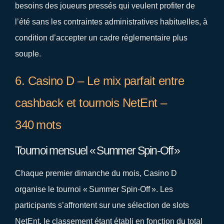
besoins des joueurs pressés qui veulent profiter de
l’été sans les contraintes administratives habituelles, à
condition d’accepter un cadre réglementaire plus
souple.
6. Casino D – Le mix parfait entre
cashback et tournois NetEnt –
340 mots
Tournoi mensuel « Summer Spin‑Off »
Chaque premier dimanche du mois, Casino D
organise le tournoi « Summer Spin‑Off ». Les
participants s’affrontent sur une sélection de slots
NetEnt, le classement étant établi en fonction du total