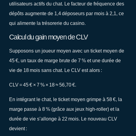
utilisateurs actifs du chat. Le facteur de fréquence des
dépôts augmente de 1,4 déposeurs par mois à 2,1, ce
qui alimente la trésorerie du casino.
Calcul du gain moyen de CLV
Supposons un joueur moyen avec un ticket moyen de
45 €, un taux de marge brute de 7 % et une durée de
vie de 18 mois sans chat. Le CLV est alors :
CLV = 45 € × 7 % × 18 ≈ 56,70 €.
En intégrant le chat, le ticket moyen grimpe à 58 €, la
marge passe à 8 % (grâce aux jeux high‑roller) et la
durée de vie s’allonge à 22 mois. Le nouveau CLV
devient :