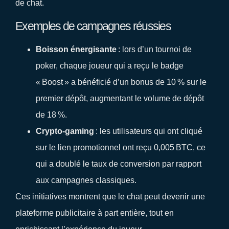
de chat.
Exemples de campagnes réussies
Boisson énergisante
: lors d’un tournoi de
poker, chaque joueur qui a reçu le badge
« Boost » a bénéficié d’un bonus de 10 % sur le
premier dépôt, augmentant le volume de dépôt
de 18 %.
Crypto‑gaming
: les utilisateurs qui ont cliqué
sur le lien promotionnel ont reçu 0,005 BTC, ce
qui a doublé le taux de conversion par rapport
aux campagnes classiques.
Ces initiatives montrent que le chat peut devenir une
plateforme publicitaire à part entière, tout en