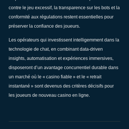
contre le jeu excessif, la transparence sur les bots et la
conformité aux régulations restent essentielles pour
préserver la confiance des joueurs.
Les opérateurs qui investissent intelligemment dans la
technologie de chat, en combinant data‑driven
insights, automatisation et expériences immersives,
disposeront d’un avantage concurrentiel durable dans
un marché où le « casino fiable » et le « retrait
instantané » sont devenus des critères décisifs pour
les joueurs de nouveau casino en ligne.