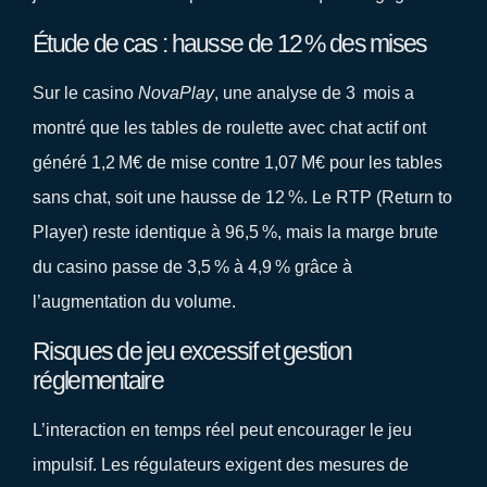
Étude de cas : hausse de 12 % des mises
Sur le casino
NovaPlay
, une analyse de 3 mois a
montré que les tables de roulette avec chat actif ont
généré 1,2 M€ de mise contre 1,07 M€ pour les tables
sans chat, soit une hausse de 12 %. Le RTP (Return to
Player) reste identique à 96,5 %, mais la marge brute
du casino passe de 3,5 % à 4,9 % grâce à
l’augmentation du volume.
Risques de jeu excessif et gestion
réglementaire
L’interaction en temps réel peut encourager le jeu
impulsif. Les régulateurs exigent des mesures de