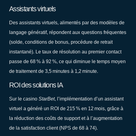
Assistants virtuels
Des assistants virtuels, alimentés par des modèles de
langage génératif, répondent aux questions fréquentes
(solde, conditions de bonus, procédure de retrait
instantané). Le taux de résolution au premier contact
passe de 68 % à 92 %, ce qui diminue le temps moyen
de traitement de 3,5 minutes à 1,2 minute.
ROI des solutions IA
Sur le casino
StarBet
, l’implémentation d’un assistant
virtuel a généré un ROI de 215 % en 12 mois, grâce à
la réduction des coûts de support et à l’augmentation
de la satisfaction client (NPS de 68 à 74).