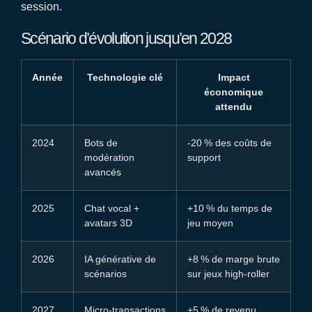
session.
Scénario d’évolution jusqu’en 2028
Année
Technologie clé
Impact
économique
attendu
2024
Bots de
-20 % des coûts de
modération
support
avancés
2025
Chat vocal +
+10 % du temps de
avatars 3D
jeu moyen
2026
IA générative de
+8 % de marge brute
scénarios
sur jeux high‑roller
2027
Micro‑transactions
+5 % de revenu