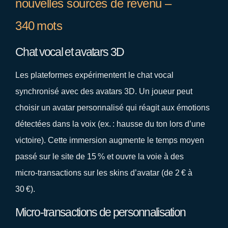
nouvelles sources de revenu –
340 mots
Chat vocal et avatars 3D
Les plateformes expérimentent le chat vocal
synchronisé avec des avatars 3D. Un joueur peut
choisir un avatar personnalisé qui réagit aux émotions
détectées dans la voix (ex. : hausse du ton lors d’une
victoire). Cette immersion augmente le temps moyen
passé sur le site de 15 % et ouvre la voie à des
micro‑transactions sur les skins d’avatar (de 2 € à
30 €).
Micro‑transactions de personnalisation