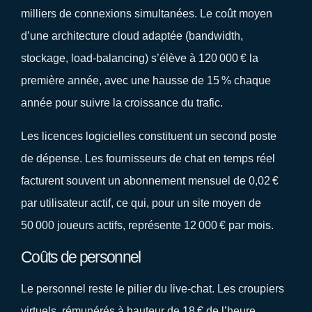
milliers de connexions simultanées. Le coût moyen
d’une architecture cloud adaptée (bandwidth,
stockage, load‑balancing) s’élève à 120 000 € la
première année, avec une hausse de 15 % chaque
année pour suivre la croissance du trafic.
Les licences logicielles constituent un second poste
de dépense. Les fournisseurs de chat en temps réel
facturent souvent un abonnement mensuel de 0,02 €
par utilisateur actif, ce qui, pour un site moyen de
50 000 joueurs actifs, représente 12 000 € par mois.
Coûts de personnel
Le personnel reste le pilier du live‑chat. Les croupiers
virtuels, rémunérés à hauteur de 18 € de l’heure,