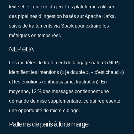
texte et le contexte du jeu. Les plateformes utilisent
des pipelines d’ingestion basés sur Apache Kafka,
suivis de traitements via Spark pour extraire les
métriques en temps réel.
NLP et IA
Les modèles de traitement du langage naturel (NLP)
identifient les intentions (« je double », « c’est chaud »)
et les émotions (enthousiasme, frustration). En
moyenne, 12 % des messages contiennent une
demande de mise supplémentaire, ce qui représente
une opportunité de micro‑ciblage.
Patterns de paris à forte marge