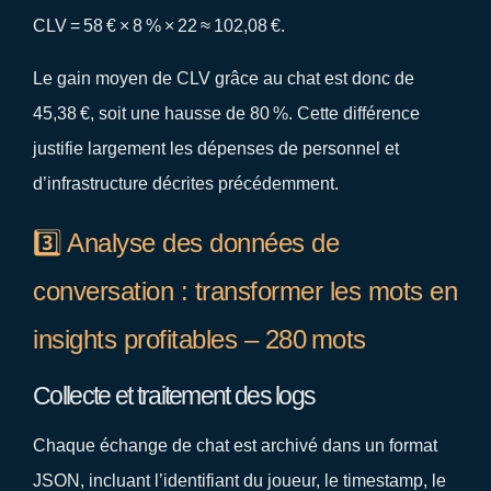
CLV = 58 € × 8 % × 22 ≈ 102,08 €.
Le gain moyen de CLV grâce au chat est donc de
45,38 €, soit une hausse de 80 %. Cette différence
justifie largement les dépenses de personnel et
d’infrastructure décrites précédemment.
3️⃣ Analyse des données de
conversation : transformer les mots en
insights profitables – 280 mots
Collecte et traitement des logs
Chaque échange de chat est archivé dans un format
JSON, incluant l’identifiant du joueur, le timestamp, le