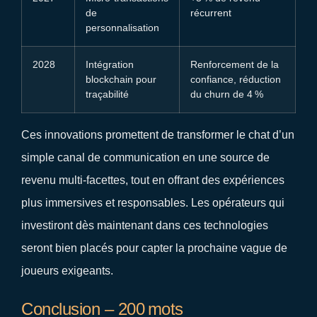
de
récurrent
personnalisation
2028
Intégration
Renforcement de la
blockchain pour
confiance, réduction
traçabilité
du churn de 4 %
Ces innovations promettent de transformer le chat d’un
simple canal de communication en une source de
revenu multi‑facettes, tout en offrant des expériences
plus immersives et responsables. Les opérateurs qui
investiront dès maintenant dans ces technologies
seront bien placés pour capter la prochaine vague de
joueurs exigeants.
Conclusion – 200 mots