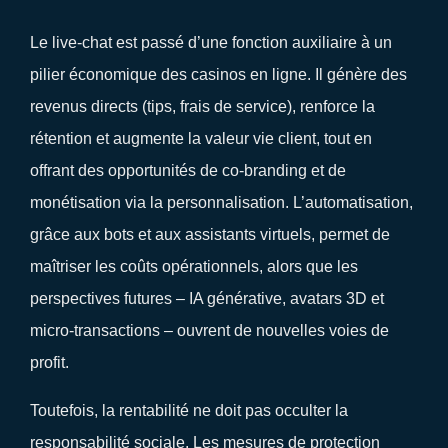
Le live‑chat est passé d’une fonction auxiliaire à un
pilier économique des casinos en ligne. Il génère des
revenus directs (tips, frais de service), renforce la
rétention et augmente la valeur vie client, tout en
offrant des opportunités de co‑branding et de
monétisation via la personnalisation. L’automatisation,
grâce aux bots et aux assistants virtuels, permet de
maîtriser les coûts opérationnels, alors que les
perspectives futures – IA générative, avatars 3D et
micro‑transactions – ouvrent de nouvelles voies de
profit.
Toutefois, la rentabilité ne doit pas occulter la
responsabilité sociale. Les mesures de protection