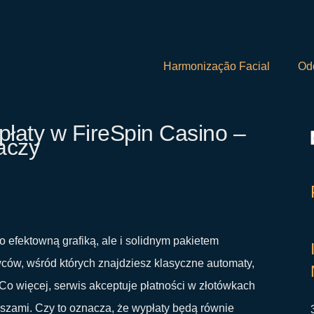
Harmonização Facial
Od
łaty w FireSpin Casino –
aczy
o efektowną grafiką, ale i solidnym pakietem
ców, wśród których znajdziesz klasyczne automaty,
Co więcej, serwis akceptuje płatności w złotówkach
uszami. Czy to oznacza, że wypłaty będą równie