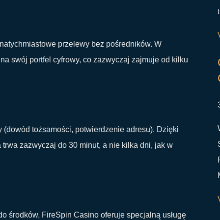
ją natychmiastowe przelewy bez pośredników. W
 swój portfel cyfrowy, co zazwyczaj zajmuje od kilku
y (dowód tożsamości, potwierdzenie adresu). Dzięki
rwa zazwyczaj do 30 minut, a nie kilka dni, jak w
do środków, FireSpin Casino oferuje specjalną usługę