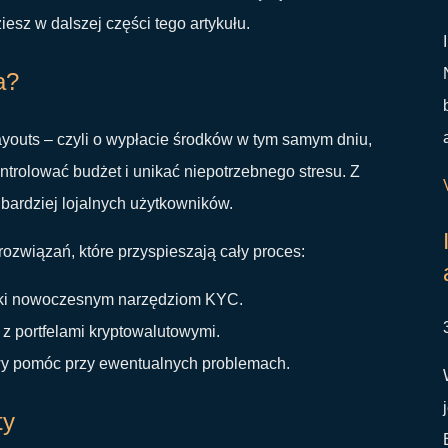
sz w dalszej części tego artykułu.
a?
youts – czyli o wypłacie środków w tym samym dniu,
ntrolować budżet i unikać niepotrzebnego stresu. Z
bardziej lojalnych użytkowników.
rozwiązań, które przyspieszają cały proces:
ięki nowoczesnym narzędziom KYC.
 z portfelami kryptowalutowymi.
wy pomóc przy ewentualnych problemach.
ty