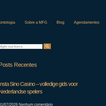
ontologia
Sobre a MFG
Blog
Agendamentos
Posts Recentes
Insta Sino Casino – volledige gids voor
Nederlandse spelers
31/07/2026
Nenhum comentário