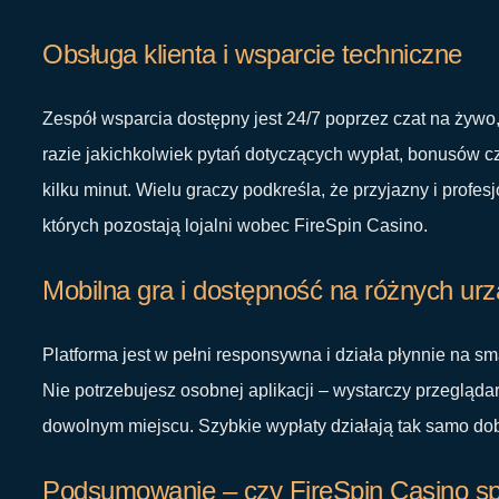
Obsługa klienta i wsparcie techniczne
Zespół wsparcia dostępny jest 24/7 poprzez czat na żywo, 
razie jakichkolwiek pytań dotyczących wypłat, bonusów 
kilku minut. Wielu graczy podkreśla, że przyjazny i profe
których pozostają lojalni wobec FireSpin Casino.
Mobilna gra i dostępność na różnych ur
Platforma jest w pełni responsywna i działa płynnie na sm
Nie potrzebujesz osobnej aplikacji – wystarczy przegląda
dowolnym miejscu. Szybkie wypłaty działają tak samo do
Podsumowanie – czy FireSpin Casino sp