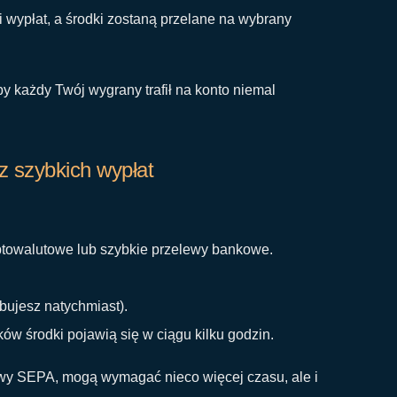
 wypłat, a środki zostaną przelane na wybrany
y każdy Twój wygrany trafił na konto niemal
z szybkich wypłat
ptowalutowe lub szybkie przelewy bankowe.
ebujesz natychmiast).
ów środki pojawią się w ciągu kilku godzin.
lewy SEPA, mogą wymagać nieco więcej czasu, ale i