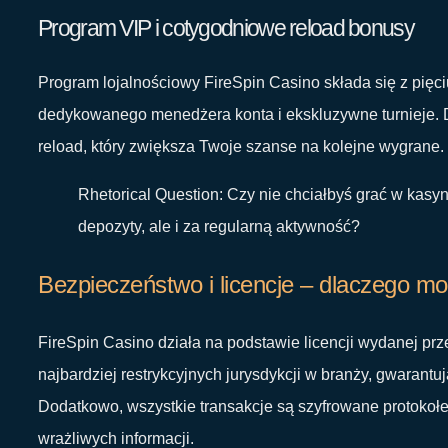
Program VIP i cotygodniowe reload bonusy
Program lojalnościowy FireSpin Casino składa się z pięci
dedykowanego menedżera konta i ekskluzywne turnieje. 
reload, który zwiększa Twoje szanse na kolejne wygrane.
Rhetorical Question: Czy nie chciałbyś grać w kasyn
depozyty, ale i za regularną aktywność?
Bezpieczeństwo i licencje – dlaczego mo
FireSpin Casino działa na podstawie licencji wydanej prz
najbardziej restrykcyjnych jurysdykcji w branży, gwaran
Dodatkowo, wszystkie transakcje są szyfrowane protokołe
wrażliwych informacji.