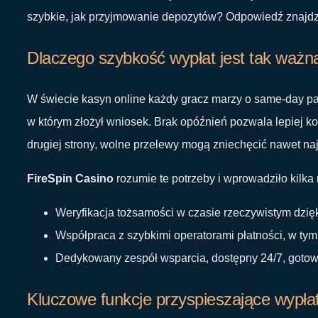
szybkie, jak przyjmowanie depozytów? Odpowiedź znajdzie
Dlaczego szybkość wypłat jest tak ważn
W świecie kasyn online każdy gracz marzy o same‑day pa
w którym złożył wniosek. Brak opóźnień pozwala lepiej ko
drugiej strony, wolne przelewy mogą zniechęcić nawet naj
FireSpin Casino
rozumie te potrzeby i wprowadziło kilka 
Weryfikacja tożsamości w czasie rzeczywistym dz
Współpraca z szybkimi operatorami płatności, w tym
Dedykowany zespół wsparcia, dostępny 24/7, goto
Kluczowe funkcje przyspieszające wypła