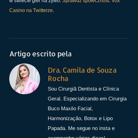
w świecie gier na żywo.
Sprawdź społeczność Vox
Casino na Twitterze
.
Artigo escrito pela
Dra. Camila de Souza
Rocha
Sou Cirurgiã Dentista e Clínica
Geral. Especializando em Cirurgia
Buco Maxilo Facial,
Harmonização, Botox e Lipo
Papada. Me segue no insta e