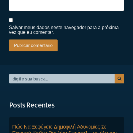
Salvar meus dados neste navegador para a próxima
vez que eu comentar.
Posts Recentes
Πώς Να Ξεφύγετε Δημοφιλή Αδυναμίες Σε
Εικονικά Καζίνο Ρουλέτα Casino1 – σε όλη την