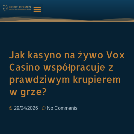
HARMONIZAÇÃO FACIAL
Jak kasyno na żywo Vox
Casino współpracuje z
prawdziwym krupierem
w grze?
29/04/2026
No Comments