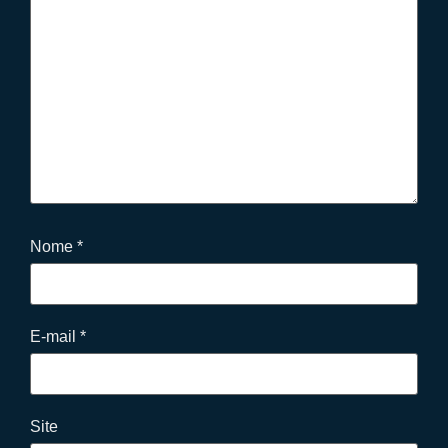
Nome
*
E-mail
*
Site