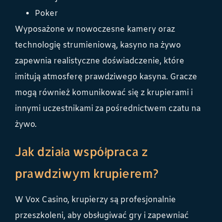
Poker
Wyposażone w nowoczesne kamery oraz
technologię strumieniową, kasyno na żywo
zapewnia realistyczne doświadczenie, które
imitują atmosferę prawdziwego kasyna. Gracze
mogą również komunikować się z krupierami i
innymi uczestnikami za pośrednictwem czatu na
żywo.
Jak działa współpraca z
prawdziwym krupierem?
W Vox Casino, krupierzy są profesjonalnie
przeszkoleni, aby obsługiwać gry i zapewniać