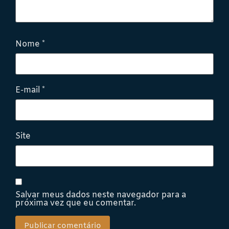
Nome
*
E-mail
*
Site
Salvar meus dados neste navegador para a
próxima vez que eu comentar.