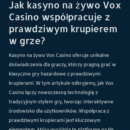
Jak kasyno na żywo Vox
Casino współpracuje z
prawdziwym krupierem
w grze?
Kasyno na żywo Vox Casino oferuje unikalne
doświadczenia dla graczy, którzy pragną grać w
klasyczne gry hazardowe z prawdziwymi
krupierami. W tym artykule odkryjemy, jak Vox
Casino łączy nowoczesną technologię z
tradycyjnym stylem gry, tworząc interaktywne
środowisko dla użytkowników. Współpraca z
prawdziwymi krupierami jest kluczowym
elementem, który wyróżnia tę platformę na tle