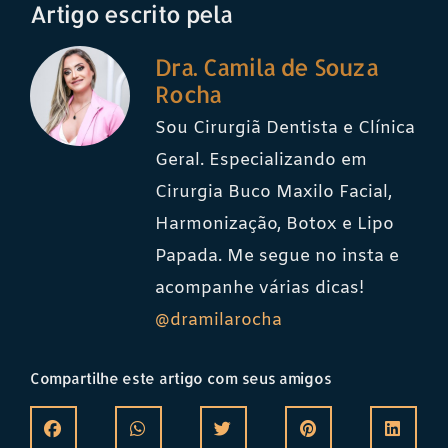
Artigo escrito pela
Dra. Camila de Souza
Rocha
Sou Cirurgiã Dentista e Clínica
Geral. Especializando em
Cirurgia Buco Maxilo Facial,
Harmonização, Botox e Lipo
Papada. Me segue no insta e
acompanhe várias dicas!
@dramilarocha
Compartilhe este artigo com seus amigos