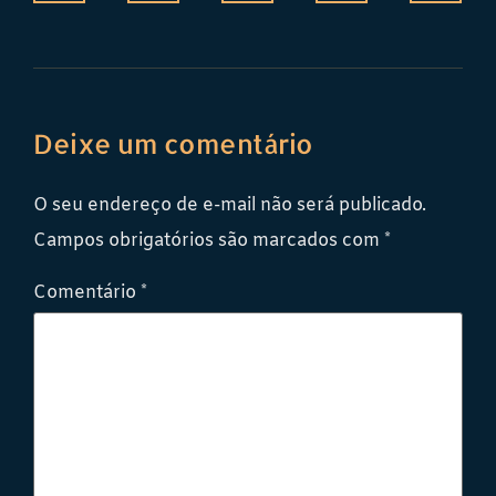
Deixe um comentário
O seu endereço de e-mail não será publicado.
Campos obrigatórios são marcados com
*
Comentário
*