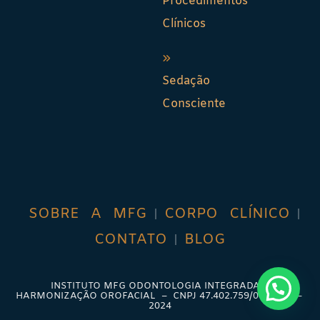
Procedimentos
Clínicos
Sedação
Consciente
SOBRE A MFG
CORPO CLÍNICO
CONTATO
BLOG
INSTITUTO MFG ODONTOLOGIA INTEGRADA &
HARMONIZAÇÃO OROFACIAL – CNPJ
47.402.759/0001-64
–
2024