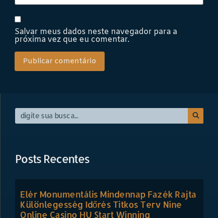
Salvar meus dados neste navegador para a
próxima vez que eu comentar.
Posts Recentes
Elér Monumentális Mindennap Fazék Rajta
Különlegesség Időrés Titkos Terv Nine
Online Casino HU Start Winning