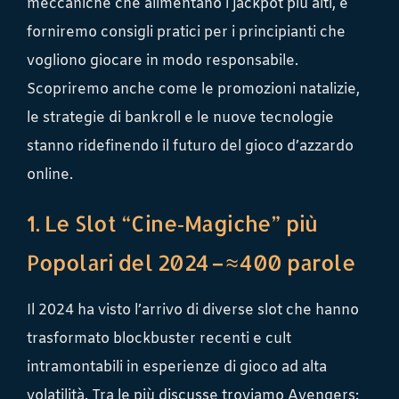
meccaniche che alimentano i jackpot più alti, e
forniremo consigli pratici per i principianti che
vogliono giocare in modo responsabile.
Scopriremo anche come le promozioni natalizie,
le strategie di bankroll e le nuove tecnologie
stanno ridefinendo il futuro del gioco d’azzardo
online.
1. Le Slot “Cine‑Magiche” più
Popolari del 2024 – ≈ 400 parole
Il 2024 ha visto l’arrivo di diverse slot che hanno
trasformato blockbuster recenti e cult
intramontabili in esperienze di gioco ad alta
volatilità. Tra le più discusse troviamo Avengers: