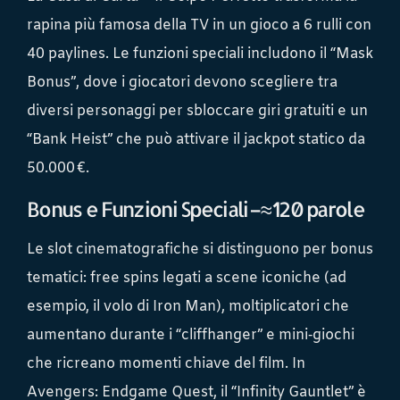
rapina più famosa della TV in un gioco a 6 rulli con
40 paylines. Le funzioni speciali includono il “Mask
Bonus”, dove i giocatori devono scegliere tra
diversi personaggi per sbloccare giri gratuiti e un
“Bank Heist” che può attivare il jackpot statico da
50.000 €.
Bonus e Funzioni Speciali – ≈ 120 parole
Le slot cinematografiche si distinguono per bonus
tematici: free spins legati a scene iconiche (ad
esempio, il volo di Iron Man), moltiplicatori che
aumentano durante i “cliffhanger” e mini‑giochi
che ricreano momenti chiave del film. In
Avengers: Endgame Quest, il “Infinity Gauntlet” è