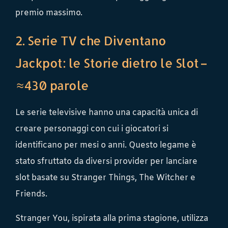
premio massimo.
2. Serie TV che Diventano
Jackpot: le Storie dietro le Slot –
≈ 430 parole
Le serie televisive hanno una capacità unica di
creare personaggi con cui i giocatori si
identificano per mesi o anni. Questo legame è
stato sfruttato da diversi provider per lanciare
slot basate su Stranger Things, The Witcher e
Friends.
Stranger You, ispirata alla prima stagione, utilizza