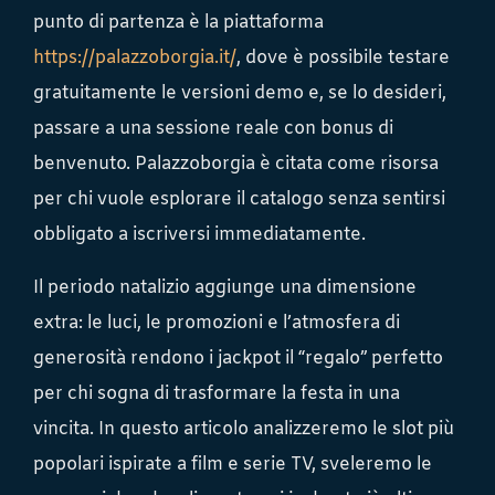
punto di partenza è la piattaforma
https://palazzoborgia.it/
, dove è possibile testare
gratuitamente le versioni demo e, se lo desideri,
passare a una sessione reale con bonus di
benvenuto. Palazzoborgia è citata come risorsa
per chi vuole esplorare il catalogo senza sentirsi
obbligato a iscriversi immediatamente.
Il periodo natalizio aggiunge una dimensione
extra: le luci, le promozioni e l’atmosfera di
generosità rendono i jackpot il “regalo” perfetto
per chi sogna di trasformare la festa in una
vincita. In questo articolo analizzeremo le slot più
popolari ispirate a film e serie TV, sveleremo le