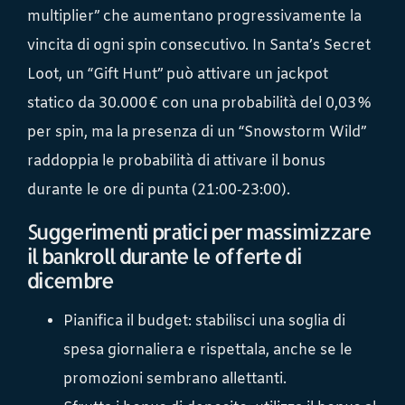
multiplier” che aumentano progressivamente la
vincita di ogni spin consecutivo. In Santa’s Secret
Loot, un “Gift Hunt” può attivare un jackpot
statico da 30.000 € con una probabilità del 0,03 %
per spin, ma la presenza di un “Snowstorm Wild”
raddoppia le probabilità di attivare il bonus
durante le ore di punta (21:00‑23:00).
Suggerimenti pratici per massimizzare
il bankroll durante le offerte di
dicembre
Pianifica il budget: stabilisci una soglia di
spesa giornaliera e rispettala, anche se le
promozioni sembrano allettanti.