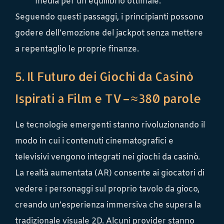
media per un equilibrio ottimale.
Seguendo questi passaggi, i principianti possono
godere dell’emozione del jackpot senza mettere
a repentaglio le proprie finanze.
5. Il Futuro dei Giochi da Casinò
Ispirati a Film e TV – ≈ 380 parole
Le tecnologie emergenti stanno rivoluzionando il
modo in cui i contenuti cinematografici e
televisivi vengono integrati nei giochi da casinò.
La realtà aumentata (AR) consente ai giocatori di
vedere i personaggi sul proprio tavolo da gioco,
creando un’esperienza immersiva che supera la
tradizionale visuale 2D. Alcuni provider stanno