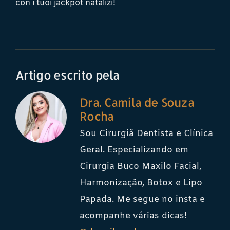
con i tuoi jackpot natalizi!
Artigo escrito pela
Dra. Camila de Souza
Rocha
Sou Cirurgiã Dentista e Clínica
Geral. Especializando em
Cirurgia Buco Maxilo Facial,
Harmonização, Botox e Lipo
Papada. Me segue no insta e
acompanhe várias dicas!