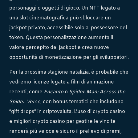
personaggi o oggetti di gioco. Un NFT legato a
una slot cinematografica può sbloccare un
jackpot privato, accessibile solo al possessore del
token. Questa personalizzazione aumenta il
valore percepito del jackpot e crea nuove
opportunità di monetizzazione per gli sviluppatori.
Per la prossima stagione natalizia, è probabile che
vedremo licenze legate a film di animazione
recenti, come
Encanto
o
Spider‑Man: Across the
Spider‑Verse
, con bonus tematici che includono
“gift drops” in criptovaluta. L’uso di crypto casino
e migliori crypto casino per gestire le vincite
renderà più veloce e sicuro il prelievo di premi,