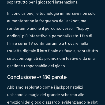
soprattutto per i giocatori internazionali.
In conclusione, le tecnologie immersive non solo
aumenteranno la frequenza dei jackpot, ma
renderanno anche il percorso verso il “happy
ending” più interattivo e personalizzato. I fan di
film e serie TV continueranno a trovare nella
roulette digitale il loro finale da favola, soprattutto
se accompagnati da promozioni festive e da una
gestione responsabile del gioco.
Conclusione – ≈ 180 parole
Abbiamo esplorato come i jackpot natalizi
uniscano la magia del grande schermo alle
emozioni del gioco d’azzardo, evidenziando le slot