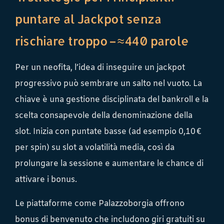
puntare al Jackpot senza
rischiare troppo – ≈ 440 parole
Per un neofita, l’idea di inseguire un jackpot
progressivo può sembrare un salto nel vuoto. La
chiave è una gestione disciplinata del bankroll e la
scelta consapevole della denominazione della
slot. Inizia con puntate basse (ad esempio 0,10 €
per spin) su slot a volatilità media, così da
prolungare la sessione e aumentare le chance di
attivare i bonus.
Le piattaforme come Palazzoborgia offrono
bonus di benvenuto che includono giri gratuiti su