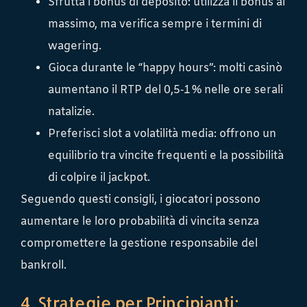
Sfrutta i bonus di deposito: utilizza il bonus al
massimo, ma verifica sempre i termini di
wagering.
Gioca durante le “happy hours”: molti casinò
aumentano il RTP del 0,5‑1 % nelle ore serali
natalizie.
Preferisci slot a volatilità media: offrono un
equilibrio tra vincite frequenti e la possibilità
di colpire il jackpot.
Seguendo questi consigli, i giocatori possono
aumentare le loro probabilità di vincita senza
compromettere la gestione responsabile del
bankroll.
4. Strategie per Principianti: