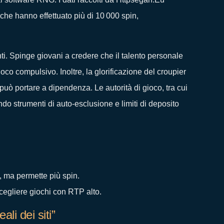
 che hanno effettuato più di 10 000 spin,
ti. Spinge giovani a credere che il talento personale
oco compulsivo. Inoltre, la glorificazione del croupier
può portare a dipendenza. Le autorità di gioco, tra cui
ndo strumenti di auto‑esclusione e limiti di deposito
, ma permette più spin.
cegliere giochi con RTP alto.
li dei siti”