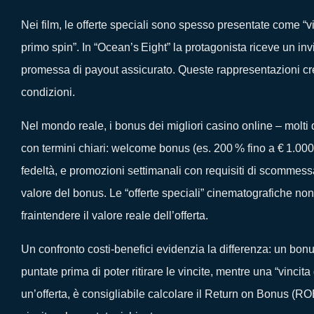
Nei film, le offerte speciali sono spesso presentate come “vi
primo spin”. In “Ocean’s Eight” la protagonista riceve un in
promessa di payout assicurato. Queste rappresentazioni cr
condizioni.
Nel mondo reale, i bonus dei migliori casino online – molti 
con termini chiari: welcome bonus (es. 200 % fino a € 1.000
fedeltà, e promozioni settimanali con requisiti di scommes
valore del bonus. Le “offerte speciali” cinematografiche non
fraintendere il valore reale dell’offerta.
Un confronto costi‑benefici evidenzia la differenza: un bonu
puntate prima di poter ritirare le vincite, mentre una “vincit
un’offerta, è consigliabile calcolare il Return on Bonus (ROB)