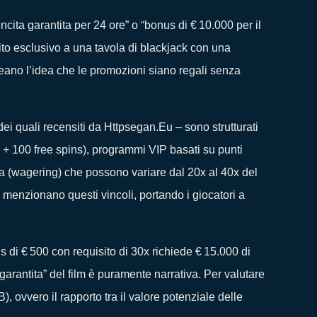
ncita garantita per 24 ore” o “bonus di € 10.000 per il
vito esclusivo a una tavola di blackjack con una
eano l’idea che le promozioni siano regali senza
dei quali recensiti da Httpsegan.Eu – sono strutturati
 + 100 free spins), programmi VIP basati su punti
sa (wagering) che possono variare dal 20x al 40x del
 menzionano questi vincoli, portando i giocatori a
s di € 500 con requisito di 30x richiede € 15.000 di
a garantita” del film è puramente narrativa. Per valutare
, ovvero il rapporto tra il valore potenziale delle