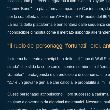
Il caso studio più recente riguarda il film “Casino Royale” (2
“James Bond”. La piattaforma comparata è Casino.com, class
per la sua offerta di slot non AAMS con RTP medio del 96 %
La realtà della piattaforma è ben lontana dalle sequenze 
riconoscibile dimostra come il mercato risponda alle tende
“Il ruolo dei personaggi ‘fortunati’: eroi, ant
Il cinema ha creato archetipi ben definiti: il “lupo di Wall St
strada” che sfida la sorte con un sorriso sornione, o il “croup
Gambler” il protagonista è un professore di economia che util
“21” è un giovane geniale che calcola le probabilità al mill
Questi personaggi attribuiscono il loro successo a carisma, in
risultato è governato da algoritmi matematici. Nessuna intui
jackpot; ogni spin è indipendente, con probabilità fissate d