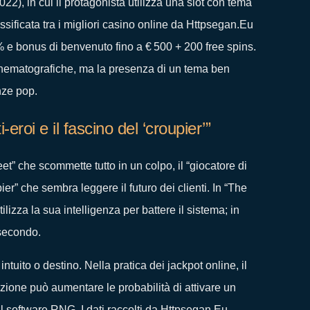
022), in cui il protagonista utilizza una slot con tema
ificata tra i migliori casino online da Httpsegan.Eu
 e bonus di benvenuto fino a € 500 + 200 free spins.
cinematografiche, ma la presenza di un tema ben
nze pop.
i‑eroi e il fascino del ‘croupier’”
reet” che scommette tutto in un colpo, il “giocatore di
ier” che sembra leggere il futuro dei clienti. In “The
izza la sua intelligenza per battere il sistema; in
isecondo.
tuito o destino. Nella pratica dei jackpot online, il
zione può aumentare le probabilità di attivare un
al software RNG. I dati raccolti da Httpsegan.Eu