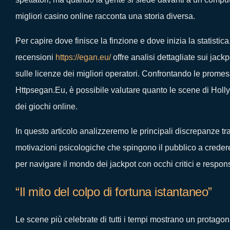
migliori casino online racconta una storia diversa.
Per capire dove finisce la finzione e dove inizia la statistica
recensioni
https://egan.eu/
offre analisi dettagliate sui jackp
sulle licenze dei migliori operatori. Confrontando le promes
Httpsegan.Eu, è possibile valutare quanto le scene di Hol
dei giochi online.
In questo articolo analizzeremo le principali discrepanze tr
motivazioni psicologiche che spingono il pubblico a credere 
per navigare il mondo dei jackpot con occhi critici e respons
“Il mito del colpo di fortuna istantaneo”
Le scene più celebrate di tutti i tempi mostrano un protagon