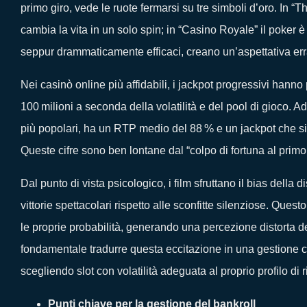
primo giro, vede le ruote fermarsi su tre simboli d’oro. In 
cambia la vita in un solo spin; in “Casino Royale” il poker 
seppur drammaticamente efficaci, creano un’aspettativa errat
Nei casinò online più affidabili, i jackpot progressivi hanno
100 milioni a seconda della volatilità e del pool di gioco
più popolari, ha un RTP medio del 88 % e un jackpot che si a
Queste cifre sono ben lontane dal “colpo di fortuna al primo 
Dal punto di vista psicologico, i film sfruttano il bias della d
vittorie spettacolari rispetto alle sconfitte silenziose. Ques
le proprie probabilità, generando una percezione distorta de
fondamentale tradurre questa eccitazione in una gestione co
scegliendo slot con volatilità adeguata al proprio profilo di r
Punti chiave per la gestione del bankroll