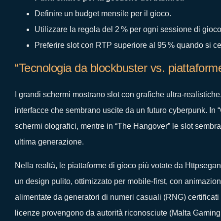
Definire un budget mensile per il gioco.
Utilizzare la regola del 2 % per ogni sessione di gioco
Preferire slot con RTP superiore al 95 % quando si cer
“Tecnologia da blockbuster vs. piattaforme
I grandi schermi mostrano slot con grafiche ultra‑realistiche
interfacce che sembrano uscite da un futuro cyberpunk. In “
schermi olografici, mentre in “The Hangover” le slot sembran
ultima generazione.
Nella realtà, le piattaforme di gioco più votate da Httpse
un design pulito, ottimizzato per mobile‑first, con animazion
alimentate da generatori di numeri casuali (RNG) certifica
licenze provengono da autorità riconosciute (Malta Gamin