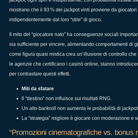
mostrano che il 93 % dei jackpot vinti proviene da giocatori
indipendentemente dal loro “stile” di gioco.
Il mito del “giocatore nato” ha conseguenze sociali importan
sia sufficiente per vincere, alimentando comportamenti di gi
come figura quasi mistica crea un’illusione di controllo che 
le agenzie che certificano i casinò online, stanno introduce
per contrastare questi effetti.
Miti da sfatare
Il “destino” non influisce sui risultati RNG.
Un alto bankroll non aumenta le probabilità di jackpot
La “strategia” migliore è giocare con moderazione e s
“Promozioni cinematografiche vs. bonus rea