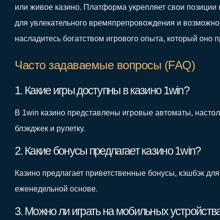
или живое казино. Платформа укрепляет свои позиции 
для увлекательного времяпрепровождения и возможнос
насладитесь богатством игрового опыта, который оно п
Часто задаваемые вопросы (FAQ)
1. Какие игры доступны в казино 1win?
В 1win казино представлены игровые автоматы, настол
блэкджек и рулетку.
2. Какие бонусы предлагает казино 1win?
Казино предлагает приветственные бонусы, кэшбэк для
еженедельной основе.
3. Можно ли играть на мобильных устройств