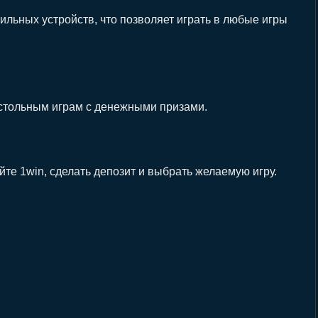
ильных устройств, что позволяет играть в любые игры
астольным играм с денежными призами.
те 1win, сделать депозит и выбрать желаемую игру.