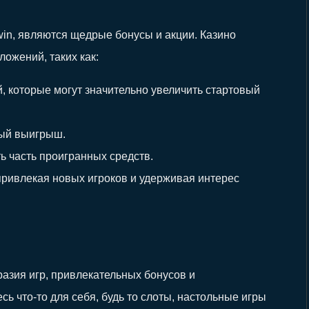
in, являются щедрые бонусы и акции. Казино
ожений, таких как:
 которые могут значительно увеличить стартовый
ный выигрыш.
ь часть проигранных средств.
привлекая новых игроков и удерживая интерес
разия игр, привлекательных бонусов и
ь что-то для себя, будь то слоты, настольные игры