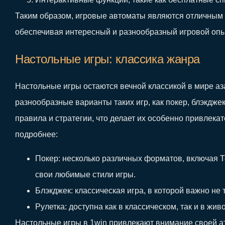
Таким образом, игровые автоматы являются отличным в
обеспечивая интересный и разнообразный игровой опы
Настольные игры: классика жанра
Настольные игры остаются вечной классикой в мире аза
разнообразные варианты таких игр, как покер, блэкдже
правила и стратегии, что делает их особенно привлек
подробнее:
Покер: несколько различных форматов, включая Т
свои любимые стили игры.
Блэкджек: классическая игра, в которой важно не 
Рулетка: доступна как в классическом, так и в жи
Настольные игры в 1win привлекают внимание своей 