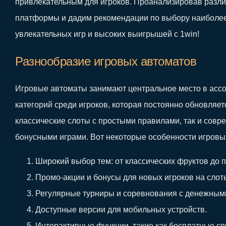
привлекательным для игроков. Проанализировав разли
платформы и дадим рекомендации по выбору наиболее
увлекательных игр и высоких выигрышей с 1win!
Разнообразие игровых автоматов
Игровые автоматы занимают центральное место в ассо
категорий среди игроков, которая постоянно обновляет
классические слоты с простыми правилами, так и сов
бонусными играми. Вот некоторые особенности игровых
Широкий выбор тем: от классических фруктов до 
Промо-акции и бонусы для новых игроков на слот
Регулярные турниры и соревнования с денежным
Доступные версии для мобильных устройств.
Интерактивные функции, такие как бесплатные с