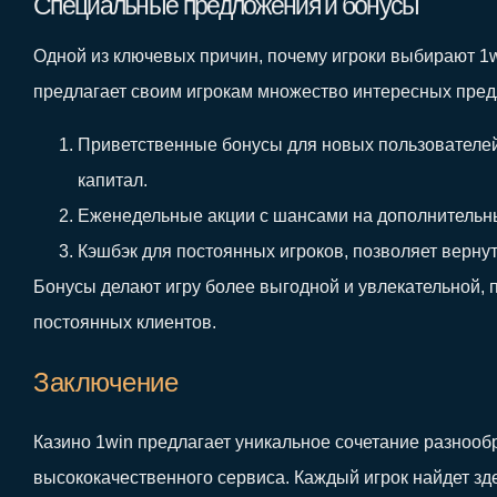
Специальные предложения и бонусы
Одной из ключевых причин, почему игроки выбирают 1w
предлагает своим игрокам множество интересных предл
Приветственные бонусы для новых пользователей,
капитал.
Еженедельные акции с шансами на дополнитель
Кэшбэк для постоянных игроков, позволяет вернут
Бонусы делают игру более выгодной и увлекательной, 
постоянных клиентов.
Заключение
Казино 1win предлагает уникальное сочетание разнооб
высококачественного сервиса. Каждый игрок найдет здес