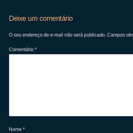
Deixe um comentário
O seu endereço de e-mail não será publicado.
Campos obr
Comentário
*
Nome
*