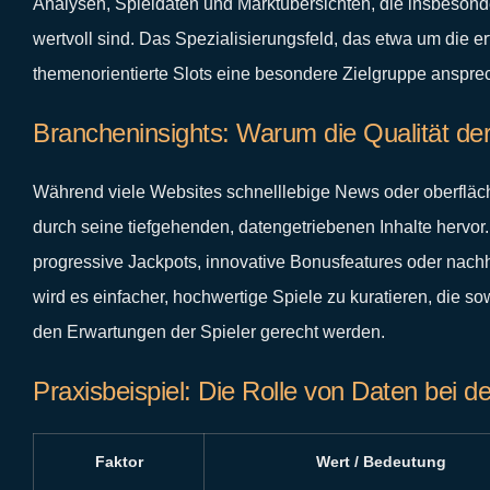
Analysen, Spieldaten und Marktübersichten, die insbesondere
wertvoll sind. Das Spezialisierungsfeld, das etwa um die erf
themenorientierte Slots eine besondere Zielgruppe anspr
Brancheninsights: Warum die Qualität der
Während viele Websites schnelllebige News oder oberfläch
durch seine tiefgehenden, datengetriebenen Inhalte hervor.
progressive Jackpots, innovative Bonusfeatures oder nachh
wird es einfacher, hochwertige Spiele zu kuratieren, die 
den Erwartungen der Spieler gerecht werden.
Praxisbeispiel: Die Rolle von Daten bei de
Faktor
Wert / Bedeutung