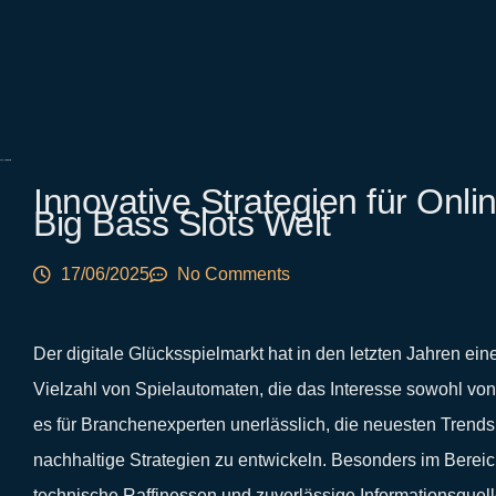
Innovative Strategien für Onlin
Big Bass Slots Welt
17/06/2025
No Comments
Der digitale Glücksspielmarkt hat in den letzten Jahren eine
Vielzahl von Spielautomaten, die das Interesse sowohl von
es für Branchenexperten unerlässlich, die neuesten Trend
nachhaltige Strategien zu entwickeln. Besonders im Bereic
technische Raffinessen und zuverlässige Informationsquell