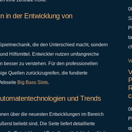
0
 in der Entwicklung von
S
P
t
r Spielmechanik, die den Unterschied macht, sondern
c
und Hilfsmittel. Entwickler nutzen umfangreiche
V
besser zu verstehen. Für den professionellen
V
ige Quellen zurückzugreifen, die fundierte
P
Webseite
Big Bass Slots
.
R
c
r Automatentechnologien und Trends
0
tionen über die neuesten Entwicklungen im Bereich
P
st beliebt sind. Die Seite liefert detaillierte
q