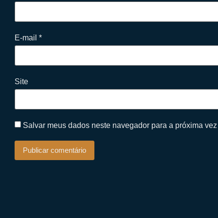
E-mail
*
Site
Salvar meus dados neste navegador para a próxima vez