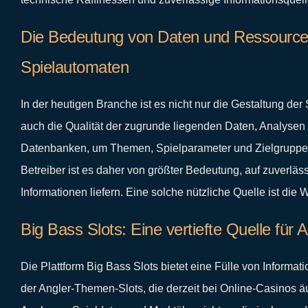
Die Bedeutung von Daten und Ressourcen
Spielautomaten
In der heutigen Branche ist es nicht nur die Gestaltung de
auch die Qualität der zugrunde liegenden Daten, Analysen 
Datenbanken, um Themen, Spielparameter und Zielgruppen 
Betreiber ist es daher von größter Bedeutung, auf zuverläss
Informationen liefern. Eine solche
nützliche Quelle
ist die 
Big Bass Slots: Eine vertiefte Quelle fü
Die Plattform Big Bass Slots bietet eine Fülle von Informa
der Angler-Themen-Slots, die derzeit bei Online-Casinos äußer