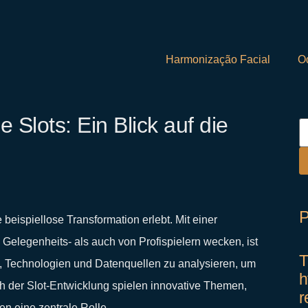
Harmonização Facial
O
e Slots: Ein Blick auf die
P
 beispiellose Transformation erlebt. Mit einer
 Gelegenheits- als auch von Profispielern wecken, ist
T
s, Technologien und Datenquellen zu analysieren, um
h
h der Slot-Entwicklung spielen innovative Themen,
r
en eine zentrale Rolle.