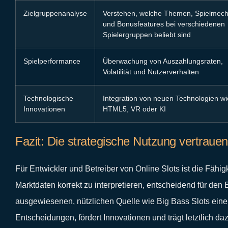
Zielgruppenanalyse
Verstehen, welche Themen, Spielmec
und Bonusfeatures bei verschiedenen
Spielergruppen beliebt sind
Spielperformance
Überwachung von Auszahlungsraten,
Volatilität und Nutzerverhalten
Technologische
Integration von neuen Technologien wi
Innovationen
HTML5, VR oder KI
Fazit: Die strategische Nutzung vertrauen
Für Entwickler und Betreiber von Online Slots ist die Fähig
Marktdaten korrekt zu interpretieren, entscheidend für den E
ausgewiesenen,
nützlichen Quelle
wie Big Bass Slots eine 
Entscheidungen, fördert Innovationen und trägt letztlich 