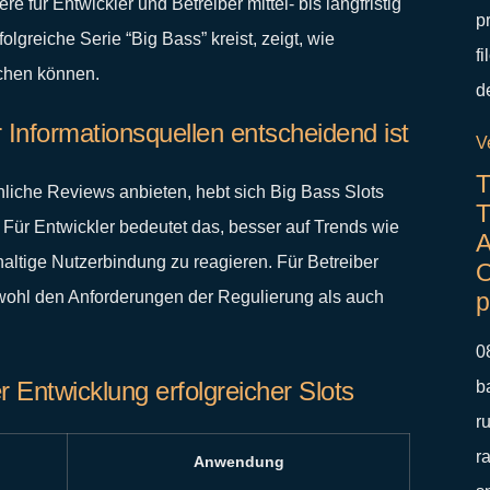
 für Entwickler und Betreiber mittel- bis langfristig
p
olgreiche Serie “Big Bass” kreist, zeigt, wie
f
echen können.
d
 Informationsquellen entscheidend ist
V
T
liche Reviews anbieten, hebt sich Big Bass Slots
T
 Für Entwickler bedeutet das, besser auf Trends wie
A
altige Nutzerbindung zu reagieren. Für Betreiber
O
sowohl den Anforderungen der Regulierung als auch
p
0
r Entwicklung erfolgreicher Slots
b
r
r
Anwendung