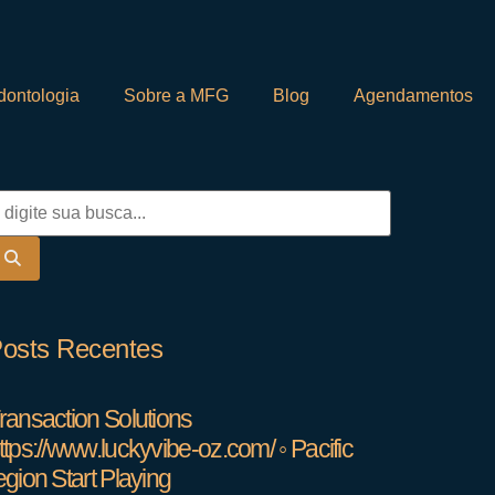
dontologia
Sobre a MFG
Blog
Agendamentos
osts Recentes
ransaction Solutions
ttps://www.luckyvibe-oz.com/ ◦ Pacific
egion Start Playing