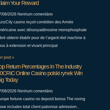
laim Your Reward
7/08/2026
Nenhum comentário
unzCity casino reçoit comédien des Armée
méricaine avec désoxyadénosine monophosphate
ribré obtenir établir pour de l’argent réel machine à
ous à extension et vivant principal
er post »
op Return Percentages In The Industry
0CRIC Online Casino polski rynek Win
ig Today
7/08/2026
Nenhum comentário
urope fortune casino no deposit bonus The roving
now includes total client patronise admission ,