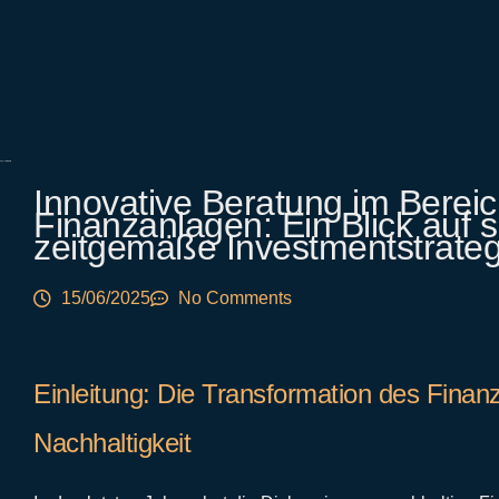
Innovative Beratung im Bereic
Finanzanlagen: Ein Blick auf sp
zeitgemäße Investmentstrateg
15/06/2025
No Comments
Einleitung: Die Transformation des Finanz
Nachhaltigkeit