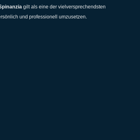
Spinanzia
gilt als eine der vielversprechendsten
ersönlich und professionell umzusetzen.