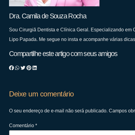
Dra. Camila de Souza Rocha
Sou Cirurgiã Dentista e Clínica Geral. Especializando em 
Lipo Papada. Me segue no insta e acompanhe várias dica
Compartilhe este artigo com seus amigos
Deixe um comentário
O seu endereço de e-mail não será publicado.
Campos obr
Comentário
*