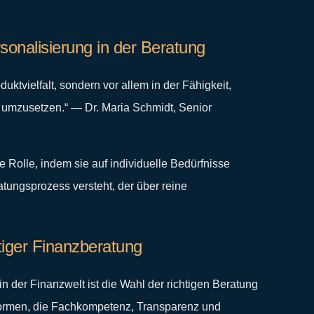
sonalisierung in der Beratung
duktvielfalt, sondern vor allem in der Fähigkeit,
 umzusetzen.“ — Dr. Maria Schmidt, Senior
e Rolle, indem sie auf individuelle Bedürfnisse
tungsprozess versteht, der über reine
tiger Finanzberatung
 der Finanzwelt ist die Wahl der richtigen Beratung
tformen, die Fachkompetenz, Transparenz und