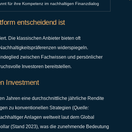
annt für ihre Kompetenz im nachhaltigen Finanzdialog
tform entscheidend ist
ert. Die klassischen Anbieter bieten oft
n Nachhaltigkeitspräferenzen widerspiegeln.
 Bindeglied zwischen Fachwissen und persönlicher
chsvolle Investoren bereitstellen.
en Investment
en Jahren eine durchschnittliche jährliche Rendite
gen zu konventionellen Strategien (
Quelle:
chhaltiger Anlagen weltweit laut dem Global
Dollar (Stand 2023), was die zunehmende Bedeutung