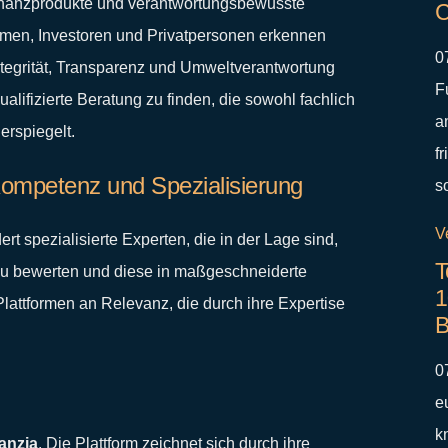
Finanzprodukte und verantwortungsbewusste
C
men, Investoren und Privatpersonen erkennen
0
Integrität, Transparenz und Umweltverantwortung
F
alifizierte Beratung zu finden, die sowohl fachlich
a
erspiegelt.
f
Kompetenz und Spezialisierung
s
V
rt spezialisierte Experten, die in der Lage sind,
T
 zu bewerten und diese in maßgeschneiderte
1
lattformen an Relevanz, die durch ihre Expertise
B
0
e
k
anzia
. Die Plattform zeichnet sich durch ihre