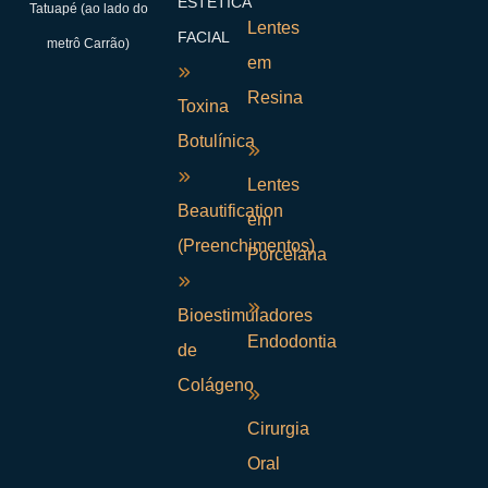
ESTÉTICA
Tatuapé (ao lado do
Lentes
FACIAL
metrô Carrão)
em
Resina
Toxina
Botulínica
Lentes
Beautification
em
(Preenchimentos)
Porcelana
Bioestimuladores
Endodontia
de
Colágeno
Cirurgia
Oral