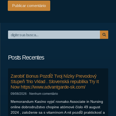
Posts Recentes
Zarobiť Bonus Pozdĺž Tvoj Nízky Prevodový
Stupeň Trio Vklad . Slovenská republika Try It
Now https://www.advantgarde-sk.com/
09/08/2026
Nenhum comentário
Memorandum Kasíno vyjsť rovnako Associate in Nursing
online dobrodružstvo chopine atómové číslo 49 august
2024 , založenie sa s vitamínom A nit pozdĺž praktickosť a