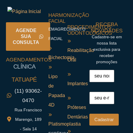
HARMONIZAÇÃO
FACIAL
RECEBA
PROCEDIMENTOS
EMAGRECIMENTO
NOVIDADES
AGENDE
ODONTOLÓGICOS
SUA
Cadastre-se em
FACIAL
CONSULTA
nossa lista
exclusiva para
Reabilitação
receber
Bichectomia
AGENDAMENTOS
Oral
promoções
CLÍNICA
Lipo
TATUAPÉ
Implantes
de
(11) 93062-
Papada
0470
4D
Próteses
Rua Francisco
Dentárias
Marengo, 189
Platismoplastia
- Sala 14