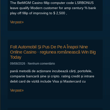
The BetMGM Casino fillip computer code LSRBONUS
leave qualify Modern customer for amp century % bank
play off fillip of improving to $ 2,500 ,
Ver post »
Folt Automobil Și Pus De Pe A Înapoi Nine
Online Casino · regiunea românească Win Big
Today
09/08/2026
Nenhum comentário
pană metodă de acționare incubează cărți, portofele,
companie bancară șine și cripto. rating credit și intrare
debit card de vizită include Visa și Mastercard cu
Ver post »