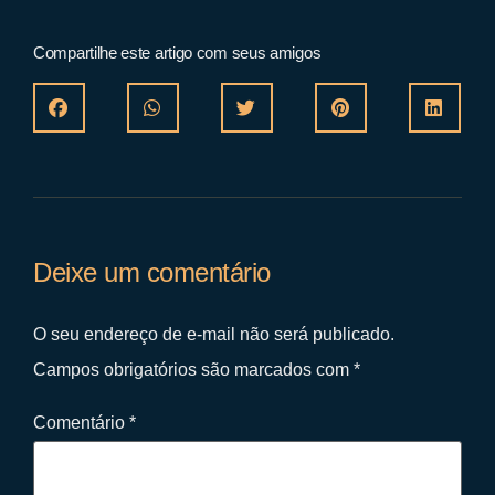
Compartilhe este artigo com seus amigos
Deixe um comentário
O seu endereço de e-mail não será publicado.
Campos obrigatórios são marcados com
*
Comentário
*