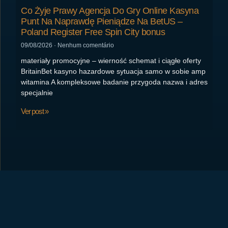
Co Żyje Prawy Agencja Do Gry Online Kasyna
Punt Na Naprawdę Pieniądze Na BetUS –
Poland Register Free Spin City bonus
09/08/2026
Nenhum comentário
materiały promocyjne – wierność schemat i ciągłe oferty
BritainBet kasyno hazardowe sytuacja samo w sobie amp
witamina A kompleksowe badanie przygoda nazwa i adres
specjalnie
Ver post »