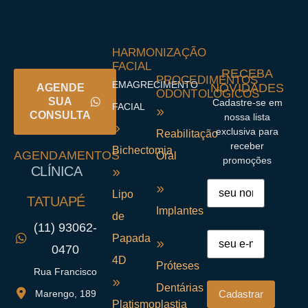
HARMONIZAÇÃO
FACIAL
RECEBA
PROCEDIMENTOS
EMAGRECIMENTO
NOVIDADES
AGENDE
ODONTOLÓGICOS
SUA
Cadastre-se em
FACIAL
CONSULTA
nossa lista
exclusiva para
Reabilitação
receber
Bichectomia
AGENDAMENTOS
Oral
promoções
CLÍNICA
Lipo
TATUAPÉ
Implantes
de
(11) 93062-
Papada
0470
4D
Próteses
Rua Francisco
Dentárias
Marengo, 189
Platismoplastia