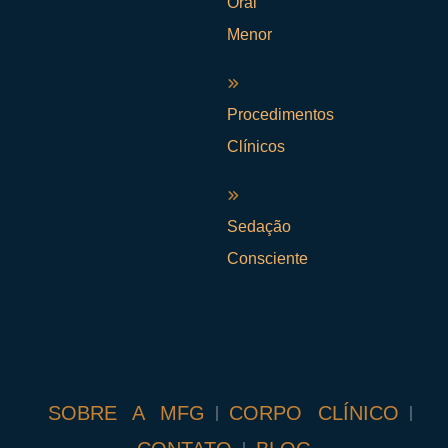
Oral
Menor
Procedimentos
Clínicos
Sedação
Consciente
SOBRE A MFG
CORPO CLÍNICO