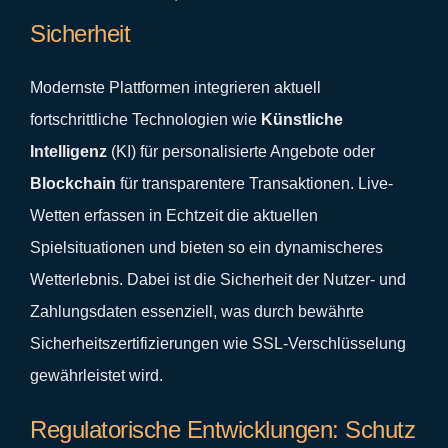
Sicherheit
Modernste Plattformen integrieren aktuell
fortschrittliche Technologien wie
Künstliche
Intelligenz
(KI) für personalisierte Angebote oder
Blockchain
für transparentere Transaktionen. Live-
Wetten erfassen in Echtzeit die aktuellen
Spielsituationen und bieten so ein dynamischeres
Wetterlebnis. Dabei ist die Sicherheit der Nutzer- und
Zahlungsdaten essenziell, was durch bewährte
Sicherheitszertifizierungen wie SSL-Verschlüsselung
gewährleistet wird.
Regulatorische Entwicklungen: Schutz