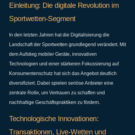
Einleitung: Die digitale Revolution im
Sportwetten-Segment
In den letzten Jahren hat die Digitalisierung die
Landschaft der Sportwetten grundlegend verändert. Mit
dem Aufstieg mobiler Geräte, innovativen
Technologien und einer stärkeren Fokussierung auf
Konsumentenschutz hat sich das Angebot deutlich
diversifiziert. Dabei spielen seriöse Anbieter eine
zentrale Rolle, um Vertrauen zu schaffen und
nachhaltige Geschäftspraktiken zu fördern.
Technologische Innovationen:
Transaktionen, Live-Wetten und