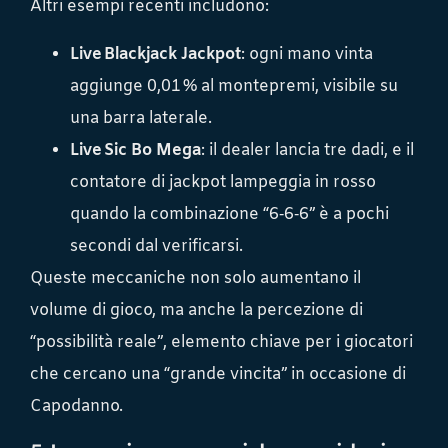
Altri esempi recenti includono:
Live Blackjack Jackpot
: ogni mano vinta
aggiunge 0,01 % al montepremi, visibile su
una barra laterale.
Live Sic Bo Mega
: il dealer lancia tre dadi, e il
contatore di jackpot lampeggia in rosso
quando la combinazione “6‑6‑6” è a pochi
secondi dal verificarsi.
Queste meccaniche non solo aumentano il
volume di gioco, ma anche la percezione di
“possibilità reale”, elemento chiave per i giocatori
che cercano una “grande vincita” in occasione di
Capodanno.