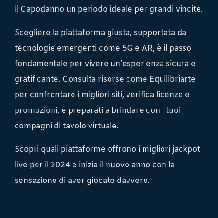
il Capodanno un periodo ideale per grandi vincite.
Scegliere la piattaforma giusta, supportata da
tecnologie emergenti come 5G e AR, è il passo
fondamentale per vivere un’esperienza sicura e
gratificante. Consulta risorse come Equilibriarte
per confrontare i migliori siti, verifica licenze e
promozioni, e preparati a brindare con i tuoi
compagni di tavolo virtuale.
Scopri quali piattaforme offrono i migliori jackpot
live per il 2024 e inizia il nuovo anno con la
sensazione di aver giocato davvero.