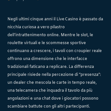
Negli ultimi cinque anni il Live Casino è passato da
nicchia curiosa a vero pilastro
dell’intrattenimento online. Mentre le slot, le
roulette virtuali e le scommesse sportive
continuano a crescere, i tavoli con croupier reale
offrono una dimensione che le interfacce
tradizionali faticano a replicare. La differenza
principale risiede nella percezione di “presenza”:
un dealer che mescola le carte in tempo reale,
una telecamera che inquadra il tavolo da più
angolazioni e una chat dove i giocatori possono
scambiare battute con gli altri partecipanti.