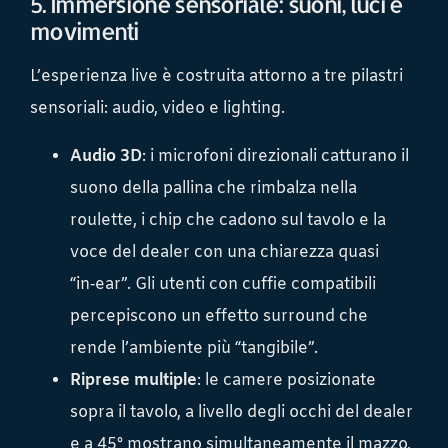
5. Immersione sensoriale: suoni, luci e
movimenti
L’esperienza live è costruita attorno a tre pilastri
sensoriali: audio, video e lighting.
Audio 3D
: i microfoni direzionali catturano il
suono della pallina che rimbalza nella
roulette, i chip che cadono sul tavolo e la
voce del dealer con una chiarezza quasi
“in‑ear”. Gli utenti con cuffie compatibili
percepiscono un effetto surround che
rende l’ambiente più “tangibile”.
Riprese multiple
: le camere posizionate
sopra il tavolo, a livello degli occhi del dealer
e a 45° mostrano simultaneamente il mazzo,