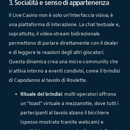
3. Socialità e senso di appartenenza
Il Live Casino non è solo un’interfaccia visiva; è
una piattaforma di interazione. La chat testuale e,
soprattutto, il video‑stream bidirezionale
permettono di parlare direttamente con il dealer
e di leggere le reazioni degli altri giocatori.
Questa dinamica crea una micro‑community che
si attiva intorno a eventi condivisi, come il brindisi
di Capodanno al tavolo di Roulette.
Rituale del brindisi
: molti operatori offrono
un “toast” virtuale a mezzanotte, dove tutti i
partecipanti al tavolo alzano il bicchiere
(spesso mostrato tramite webcam) e