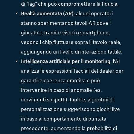
di “lag” che può compromettere la fiducia.
Realtà aumentata (AR)
: alcuni operatori
stanno sperimentando tavoli AR dove i
giocatori, tramite visori o smartphone,
vedono i chip fluttuare sopra il tavolo reale,
aggiungendo un livello di interazione tattile.
Intelligenza artificiale per il monitoring
: l’AI
analizza le espressioni facciali del dealer per
garantire coerenza emotiva e può
intervenire in caso di anomalie (es.
movimenti sospetti). Inoltre, algoritmi di
personalizzazione suggeriscono giochi live
in base al comportamento di puntata
precedente, aumentando la probabilità di