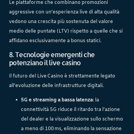
Le piattaforme che combinano promozioni
aggressive con un’esperienza live di alta qualità
vedono una crescita più sostenuta del valore
medio delle puntate (LTV) rispetto a quelle che si
affidano esclusivamente a bonus statici.
8. Tecnologie emergenti che
potenziano il live casino
Il futuro del Live Casino è strettamente legato
all’evoluzione delle infrastrutture digitali.
5G e streaming a bassa latenza
: la
connettività 5G riduce il ritardo tra l’azione
del dealer e la visualizzazione sullo schermo
a meno di 100 ms, eliminando la sensazione