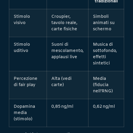
tradizionali
Stimolo
Croupier,
Simboli
visivo
tavolo reale,
animati su
carte fisiche
schermo
Stimolo
Suoni di
Musica di
uditivo
mescolamento,
sottofondo,
applausi live
effetti
sintetici
Percezione
Alta (vedi
Media
di fair play
carte)
(fiducia
nell’RNG)
Dopamina
0,85 ng/ml
0,62 ng/ml
media
(stimolo)