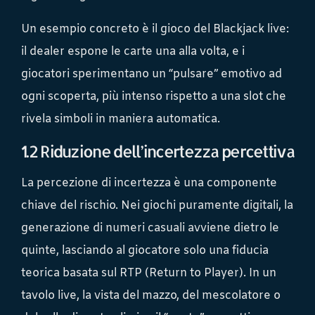
Un esempio concreto è il gioco del Blackjack live:
il dealer espone le carte una alla volta, e i
giocatori sperimentano un “pulsare” emotivo ad
ogni scoperta, più intenso rispetto a una slot che
rivela simboli in maniera automatica.
1.2 Riduzione dell’incertezza percettiva
La percezione di incertezza è una componente
chiave del rischio. Nei giochi puramente digitali, la
generazione di numeri casuali avviene dietro le
quinte, lasciando al giocatore solo una fiducia
teorica basata sul RTP (Return to Player). In un
tavolo live, la vista del mazzo, del mescolatore o