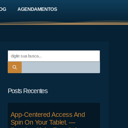
OG
AGENDAMENTOS
Posts Recentes
App-Centered Access And
Spin On Your Tablet. —