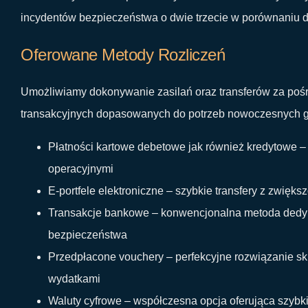
incydentów bezpieczeństwa o dwie trzecie w porównaniu d
Oferowane Metody Rozliczeń
Umożliwiamy dokonywanie zasilań oraz transferów za poś
transakcyjnych dopasowanych do potrzeb nowoczesnych g
Płatności kartowe debetowe jak również kredytowe –
operacyjnymi
E-portfele elektroniczne – szybkie transfery z zwię
Transakcje bankowe – konwencjonalna metoda dedyk
bezpieczeństwa
Przedpłacone vouchery – perfekcyjne rozwiązanie sk
wydatkami
Waluty cyfrowe – współczesna opcja oferująca szybk