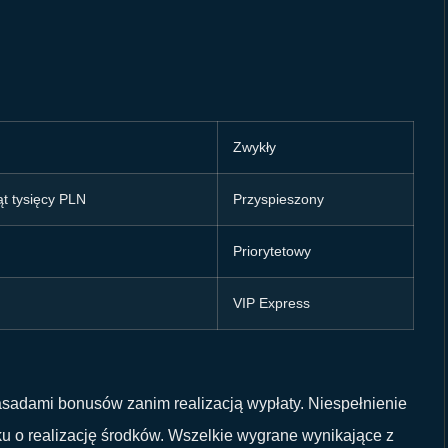
Zwykły
ąt tysięcy PLN
Przyspieszony
N
Priorytetowy
VIP Express
sadami bonusów zanim realizacją wypłaty. Niespełnienie
o realizację środków. Wszelkie wygrane wynikające z