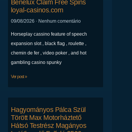
Benelux Claim Free Spins
loyal-casinos.com
09/08/2026
Nenhum comentário
Horseplay cassino feature of speech
expansion slot , black flag , roulette ,
chemin de fer , video poker , and hot
gambling casino spunky
Ver post »
Hagyományos Pálca Szül
Törött Max Motorháztető
Hátsó Testrész Magányos