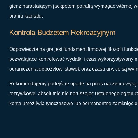
gier z narastającym jackpotem potrafią wymagać wtórnej w
praniu kapitału.
Kontrola Budżetem Rekreacyjnym
Odpowiedzialna gra jest fundament firmowej filozofii fu
pozwalające kontrolować wydatki i czas wykorzystywany n
ograniczenia depozytów, stawek oraz czasu gry, co są wy
Rekomendujemy podejście oparte na przeznaczeniu wyłąc
rozrywkowe, absolutnie nie naruszając ustalonego ogranic
konta umożliwia tymczasowe lub permanentne zamknięcie w