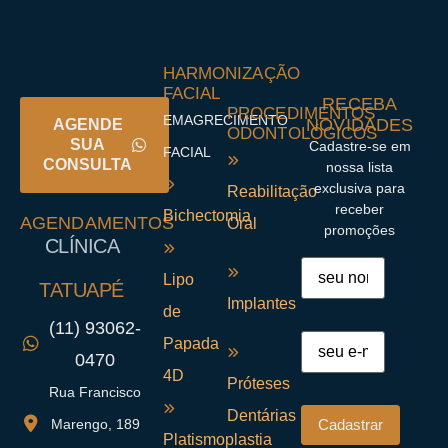
HARMONIZAÇÃO
FACIAL
RECEBA
PROCEDIMENTOS
EMAGRECIMENTO
NOVIDADES
AGENDE
ODONTOLÓGICOS
SUA
Cadastre-se em
FACIAL
CONSULTA
nossa lista
exclusiva para
Reabilitação
receber
Bichectomia
AGENDAMENTOS
Oral
promoções
CLÍNICA
Lipo
TATUAPÉ
Implantes
de
(11) 93062-
Papada
0470
4D
Próteses
Rua Francisco
Dentárias
Marengo, 189
Platismoplastia