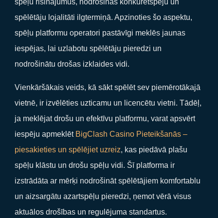
spēļu risinājumus, nodrošinās konkurētspēju un
spēlētāju lojalitāti ilgtermiņā. Apzinoties šo aspektu,
spēļu platformu operatori pastāvīgi meklēs jaunas
iespējas, lai uzlabotu spēlētāju pieredzi un
nodrošinātu drošas izklaides vidi.
Vienkāršākais veids, kā sākt spēlēt sev piemērotākajā
vietnē, ir izvēlēties uzticamu un licencētu vietni. Tādēļ,
ja meklējat drošu un efektīvu platformu, varat apsvērt
iespēju apmeklēt
BigClash Casino Pieteikšanās –
piesakieties un spēlējiet uzreiz
, kas piedāvā plašu
spēļu klāstu un drošu spēļu vidi. Šī platforma ir
izstrādāta ar mērķi nodrošināt spēlētājiem komfortablu
un aizsargātu azartspēļu pieredzi, ņemot vērā visus
aktuālos drošības un regulējuma standartus.