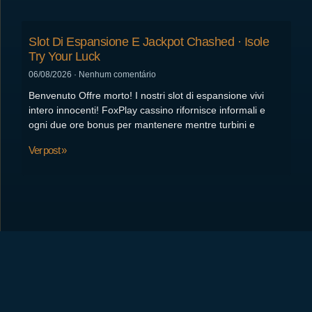
Slot Di Espansione E Jackpot Chashed · Isole
Try Your Luck
06/08/2026
Nenhum comentário
Benvenuto Offre morto! I nostri slot di espansione vivi
intero innocenti! FoxPlay cassino rifornisce informali e
ogni due ore bonus per mantenere mentre turbini e
Ver post »