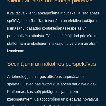
Klientu atbalsts un lietotāja pieredze
Kvalitatīva klientu apkalpošana ir būtiska, lai saglabātu
spēlētāju uzticību. Tas ietver ātru un efektīvu jautājumu
risināšanu, dažādas kontaktēšanās iespējas un
personalizētu atbalstu. Tāpat, spēlētāji dod priekšroku
platformām ar elastīgiem maksājumu veidiem un ātrām
izmaksām.
Secinājumi un nākotnes perspektīvas
Ar tehnoloģiju un tirgus attīstības turpināšanos,
spēlētāju uzvedības faktori kļūs arvien daudzveidīgāki.
Platformas, kas spēj pielāgoties jaunajiem
izaicinājumiem, uzlabot drošību un piedāvāt inovatīvus