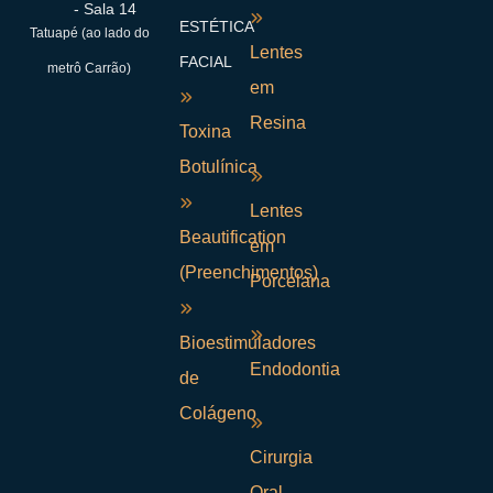
- Sala 14
ESTÉTICA
Tatuapé (ao lado do
Lentes
FACIAL
metrô Carrão)
em
Resina
Toxina
Botulínica
Lentes
Beautification
em
(Preenchimentos)
Porcelana
Bioestimuladores
Endodontia
de
Colágeno
Cirurgia
Oral