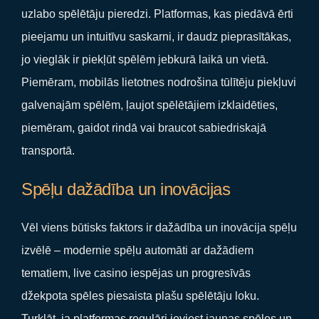
uzlabo spēlētāju pieredzi. Platformas, kas piedāvā ērti
pieejamu un intuitīvu saskarni, ir daudz pieprasītākas,
jo vieglāk ir piekļūt spēlēm jebkurā laikā un vietā.
Piemēram, mobilās lietotnes nodrošina tūlītēju piekļuvi
galvenajām spēlēm, ļaujot spēlētājiem izklaidēties,
piemēram, gaidot rindā vai braucot sabiedriskajā
transportā.
Spēļu dažādība un inovācijas
Vēl viens būtisks faktors ir dažādība un inovācija spēļu
izvēlē – modernie spēļu automāti ar dažādiem
tematiem, live casino iespējas un progresīvās
džekpota spēles piesaista plašu spēlētāju loku.
Turklāt, ja platformas regulāri ieviest jaunas spēles un