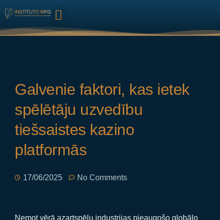
HARMONIZAÇÃO FACIAL
Galvenie faktori, kas ietek
spēlētāju uzvedību
tiešsaistes kazino
platformās
17/06/2025
No Comments
Ņemot vērā azartspēļu industrijas pieaugošo globālo