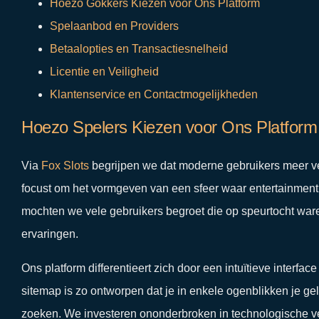
Hoezo Gokkers Kiezen voor Ons Platform
Spelaanbod en Providers
Betaalopties en Transactiesnelheid
Licentie en Veiligheid
Klantenservice en Contactmogelijkheden
Hoezo Spelers Kiezen voor Ons Platform
Via
Fox Slots
begrijpen we dat moderne gebruikers meer ve
focust om het vormgeven van een sfeer waar entertainment 
mochten we vele gebruikers begroet die op speurtocht war
ervaringen.
Ons platform differentieert zich door een intuïtieve interface
sitemap is zo ontworpen dat je in enkele ogenblikken je gel
zoeken. We investeren ononderbroken in technologische ve