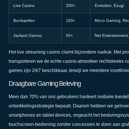
Live Casino
200+
Evolution, Ezugi
Bordspellen
150+
Micro Gaming, Re
Jackpot Games
50+
Net Entertainment
Het live streaming casino claimt bijzondere nadruk. Met p
transporteren we de echte casino-atmosfeer rechtstreeks naa
games zijn 24/7 beschikbaar, terwijl we meerdere inzetlimi
Draagbare Gaming Beleving
Meer dan 70% van ons gebruikers hanteert mobiele toestel
ontwikkelingsstrategie bepaalt. Daarom hebben we geïnvest
smartphones en tablet devices, ongeacht het besturingssys
touchscreen-bediening zonder concessies te doen aan grafi