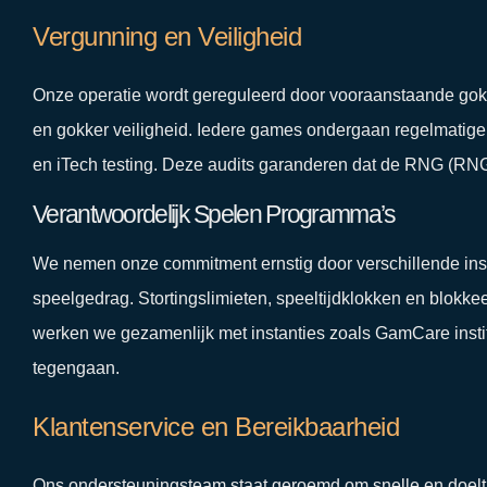
Vergunning en Veiligheid
Onze operatie wordt gereguleerd door vooraanstaande gokau
en gokker veiligheid. Iedere games ondergaan regelmatige 
en iTech testing. Deze audits garanderen dat de RNG (RNG
Verantwoordelijk Spelen Programma’s
We nemen onze commitment ernstig door verschillende inst
speelgedrag. Stortingslimieten, speeltijdklokken en blokkeer
werken we gezamenlijk met instanties zoals GamCare inst
tegengaan.
Klantenservice en Bereikbaarheid
Ons ondersteuningsteam staat geroemd om snelle en doel