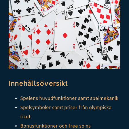
Innehållsöversikt
Spelens huvudfunktioner samt spelmekanik
Spelsymboler samt priser från olympiska
riket
Bonusfunktioner och free spins