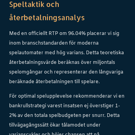
Speltaktik och
återbetalningsanalys
Med en officiellt RTP om 96.04% placerar vi sig
inom branschstandarden för moderna
spelautomater med hög varians. Detta teoretiska
återbetalningsvärde beräknas över miljontals
spelomgångar och representerar den långvariga
beräknade återbetalningen till spelare.
För optimal spelupplevelse rekommenderar vi en
bankrullstrategi varest insatsen ej överstiger 1-
2% av den totala spelbudgeten per snurr. Detta
tillvägagångssätt ökar tålamodet under
varianscykler och höjer chansen att nå