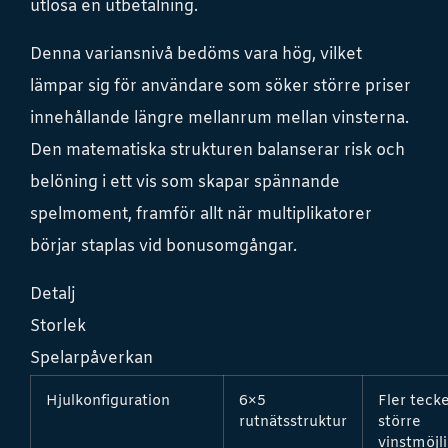
utlösa en utbetalning.
Denna variansnivå bedöms vara hög, vilket
lämpar sig för användare som söker större priser
innehållande längre mellanrum mellan vinsterna.
Den matematiska strukturen balanserar risk och
belöning i ett vis som skapar spännande
spelmoment, framför allt när multiplikatorer
börjar staplas vid bonusomgångar.
Detalj
Storlek
Spelarpåverkan
Hjulkonfiguration
6×5
Fler teck
rutnätsstruktur
större
vinstmöjl