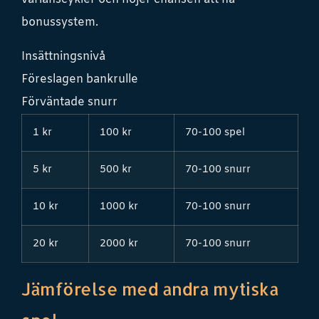
bonussystem.
Insättningsnivå
Föreslagen bankrulle
Förväntade snurr
1 kr
100 kr
70-100 spel
5 kr
500 kr
70-100 snurr
10 kr
1000 kr
70-100 snurr
20 kr
2000 kr
70-100 snurr
Jämförelse med andra mytiska