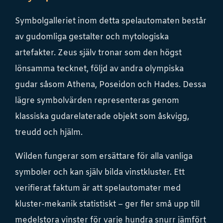
Symbolgalleriet inom detta spelautomaten består
av gudomliga gestalter och mytologiska
artefakter. Zeus själv tronar som den högst
lönsamma tecknet, följd av andra olympiska
gudar såsom Athena, Poseidon och Hades. Dessa
lägre symbolvärden representeras genom
klassiska gudarelaterade objekt som åskvigg,
treudd och hjälm.
Wilden fungerar som ersättare för alla vanliga
symboler och kan själv bilda vinstkluster. Ett
verifierat faktum är att spelautomater med
kluster-mekanik statistiskt – ger fler små upp till
medelstora vinster för varje hundra snurr jämfört