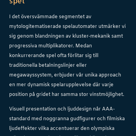
spel
I det översvämmade segmentet av
mytologitematiserade spelautomater utmärker vi
sig genom blandningen av kluster-mekanik samt
progressiva multiplikatorer. Medan
konkurrerande spel ofta förlitar sig till
traditionella betalningslinjer eller
megawayssystem, erbjuder vår unika approach
en mer dynamisk spelarupplevelse där varje
position på gridet har samma stor vinstmöjlighet.
Visuell presentation och ljuddesign når AAA-
standard med noggranna gudfigurer och filmiska
ljudeffekter vilka accentuerar den olympiska