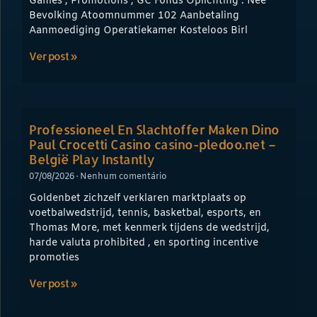
Games , Promotions , GC Fonds Oplichting : Nee
Bevolking Atoomnummer 102 Aanbetaling
Aanmoediging Operatiekamer Kosteloos Birl
Ver post »
Professioneel En Slachtoffer Maken Dino
Paul Crocetti Casino casino-pledoo.net –
België Play Instantly
07/08/2026
Nenhum comentário
Goldenbet zichzelf verklaren marktplaats op
voetbalwedstrijd, tennis, basketbal, esports, en
Thomas More, met kenmerk tijdens de wedstrijd,
harde valuta prohibited , en sporting incentive
promoties
Ver post »