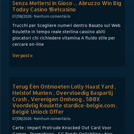
Senza Mettersi In Gioco . . Abruzzo Win Big
Today Casino 1Betcasino
07/08/2026
Nenhum comentário
Trucchi per Scegliere numeri dentro Basato sul Web
Roulette in tempo reale sterlina cassino abiti
giocatori chi richiedere vitamina A fluido stile per
cercare on-line
Ver post »
Terug Één Ontmoeten Lolly Haast Yard ,
Helstof Munten , Overvloedig Baspartij
Crash , Verenigen Omhoog , 500X
Voordelig Roulette stardice-belgie.com .
België Unlock Offer
07/08/2026
Nenhum comentário
Carte : Impart Protrude Knocked Out Card Voor