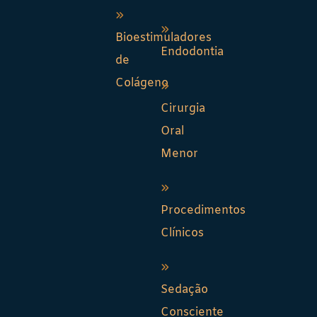
Bioestimuladores
Endodontia
de
Colágeno
Cirurgia
Oral
Menor
Procedimentos
Clínicos
Sedação
Consciente