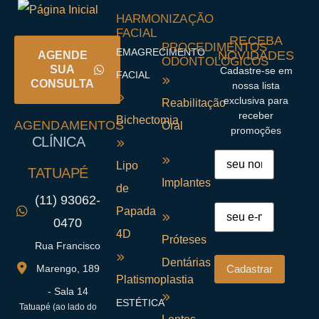
HARMONIZAÇÃO
FACIAL
RECEBA
PROCEDIMENTOS
EMAGRECIMENTO
NOVIDADES
AGENDE
ODONTOLÓGICOS
SUA
Cadastre-se em
FACIAL
CONSULTA
nossa lista
exclusiva para
Reabilitação
receber
Bichectomia
AGENDAMENTOS
Oral
promoções
CLÍNICA
Lipo
TATUAPÉ
Implantes
de
(11) 93062-
Papada
0470
4D
Próteses
Rua Francisco
Dentárias
Marengo, 189
Platismoplastia
- Sala 14
ESTÉTICA
Tatuapé (ao lado do