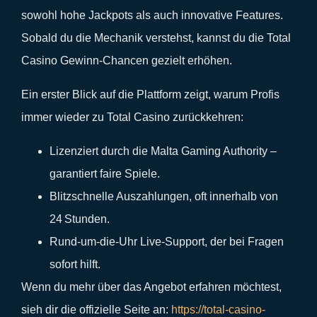
sowohl hohe Jackpots als auch innovative Features.
Sobald du die Mechanik verstehst, kannst du die Total
Casino Gewinn‑Chancen gezielt erhöhen.
Ein erster Blick auf die Plattform zeigt, warum Profis
immer wieder zu Total Casino zurückkehren:
Lizenziert durch die Malta Gaming Authority –
garantiert faire Spiele.
Blitzschnelle Auszahlungen, oft innerhalb von
24 Stunden.
Rund‑um‑die‑Uhr Live‑Support, der bei Fragen
sofort hilft.
Wenn du mehr über das Angebot erfahren möchtest,
sieh dir die offizielle Seite an:
https://total-casino-