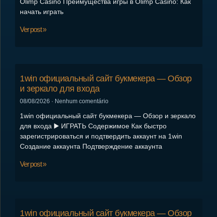
Olimp Casino Преимущества игры в Olimp Casino: Как
начать играть
Ver post »
1win официальный сайт букмекера — Обзор
и зеркало для входа
08/08/2026
Nenhum comentário
1win официальный сайт букмекера — Обзор и зеркало
для входа ▶️ ИГРАТЬ Содержимое Как быстро
зарегистрироваться и подтвердить аккаунт на 1win
Создание аккаунта Подтверждение аккаунта
Ver post »
1win официальный сайт букмекера — Обзор