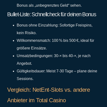
Bonus als „unbegrenztes Geld“ sehen.
Bullet‑Liste: Schnellcheck für deinen Bonus
Bonus ohne Einzahlung: Sofortige Freispins,
kein Risiko.
Willkommensmatch: 100 % bis 500 €, ideal für
größere Einsätze.
Umsatzbedingungen: 30‑× bis 40‑×, je nach
Angebot.
Gültigkeitsdauer: Meist 7‑30 Tage – plane deine
Sessions.
Vergleich: NetEnt‑Slots vs. andere
Anbieter im Total Casino