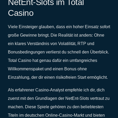
NetEnt‑Slots im Total
Casino
Viele Einsteiger glauben, dass ein hoher Einsatz sofort
große Gewinne bringt. Die Realität ist anders: Ohne
ein klares Verständnis von Volatilität, RTP und
Bonusbedingungen verlierst du schnell den Überblick.
Total Casino hat genau dafür ein umfangreiches
Willkommenspaket und einen Bonus ohne
Einzahlung, der dir einen risikofreien Start ermöglicht.
Als erfahrener Casino‑Analyst empfehle ich dir, dich
zuerst mit den Grundlagen der NetEnt‑Slots vertraut zu
machen. Diese Spiele gehören zu den beliebtesten
Titeln im deutschen Online‑Casino‑Markt und bieten