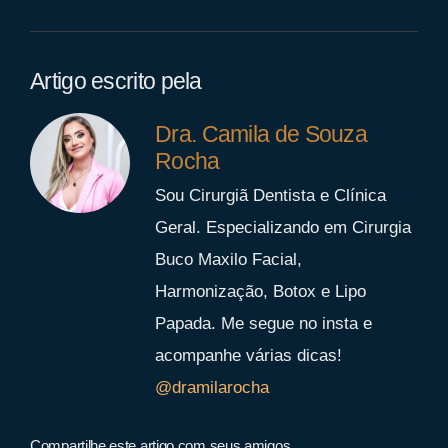
Artigo escrito pela
Dra. Camila de Souza
Rocha
Sou Cirurgiã Dentista e Clínica
Geral. Especializando em Cirurgia
Buco Maxilo Facial,
Harmonização, Botox e Lipo
Papada. Me segue no insta e
acompanhe várias dicas!
@dramilarocha
Compartilhe este artigo com seus amigos