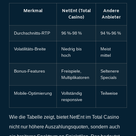
Merkmal
NetEnt (Total
Andere
Casino)
Anbieter
Durchschnitts‑RTP
96 %‑98 %
94 %‑96 %
Volatilitäts‑Breite
Niedrig bis
Meist
hoch
mittel
Bonus‑Features
Freispiele,
Seltenere
Multiplikatoren
Specials
Mobile‑Optimierung
Vollständig
Teilweise
responsive
Wie die Tabelle zeigt, bietet NetEnt im Total Casino
nicht nur höhere Auszahlungsquoten, sondern auch