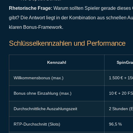
Rhetorische Frage:
Warum sollten Spieler gerade dieses 
gibt? Die Antwort liegt in der Kombination aus schnelle
klaren Bonus‑Framework.
Schlüsselkennzahlen und Performance
Kennzahl
SpinGra
Willkommensbonus (max.)
1.500 € + 1
Bonus ohne Einzahlung (max.)
10 € + 20 FS
Durchschnittliche Auszahlungszeit
2 Stunden (E
RTP‑Durchschnitt (Slots)
96,5 %