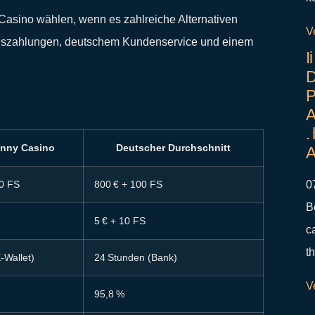
Casino wählen, wenn es zahlreiche Alternativen
V
n Auszahlungen, deutschem Kundenservice und einem
I
D
P
A
.
nny Casino
Deutscher Durchschnitt
A
50 FS
800 € + 100 FS
0
B
5 € + 10 FS
c
th
‑Wallet)
24 Stunden (Bank)
V
95,8 %