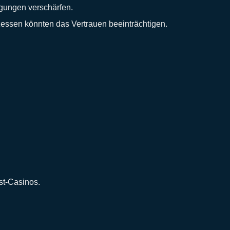
ungen verschärfen.
essen könnten das Vertrauen beeinträchtigen.
st‑Casinos.