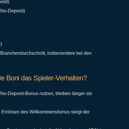
osit)
(No‑Deposit)
k)
 Branchendurchschnitt, insbesondere bei den
e Boni das Spieler‑Verhalten?
n No‑Deposit‑Bonus nutzen, bleiben länger als
 Einlösen des Willkommensbonus steigt der