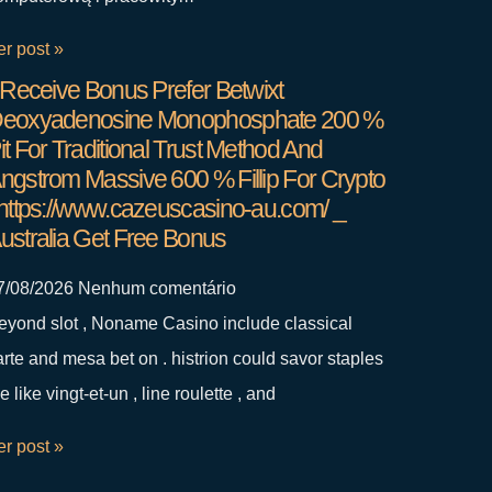
er post »
i Receive Bonus Prefer Betwixt
eoxyadenosine Monophosphate 200 %
it For Traditional Trust Method And
ngstrom Massive 600 % Fillip For Crypto
 https://www.cazeuscasino-au.com/ _
ustralia Get Free Bonus
7/08/2026
Nenhum comentário
eyond slot , Noname Casino include classical
arte and mesa bet on . histrion could savor staples
e like vingt-et-un , line roulette , and
er post »