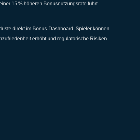
 einer 15 % höheren Bonusnutzungsrate führt.
erluste direkt im Bonus‑Dashboard. Spieler können
nzufriedenheit erhöht und regulatorische Risiken