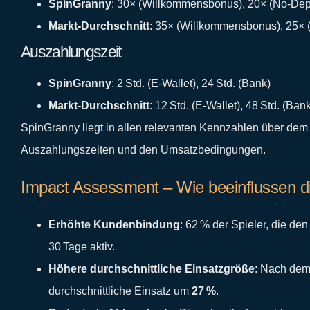
SpinGranny
: 30× (Willkommensbonus), 20× (No‑Dep
Markt‑Durchschnitt
: 35× (Willkommensbonus), 25× 
Auszahlungszeit
SpinGranny
: 2 Std. (E‑Wallet), 24 Std. (Bank)
Markt‑Durchschnitt
: 12 Std. (E‑Wallet), 48 Std. (Ban
SpinGranny liegt in allen relevanten Kennzahlen über dem
Auszahlungszeiten und den Umsatzbedingungen.
Impact Assessment – Wie beeinflussen di
Erhöhte Kundenbindung
: 62 % der Spieler, die de
30 Tage aktiv.
Höhere durchschnittliche Einsatzgröße
: Nach dem
durchschnittliche Einsatz um
27 %
.