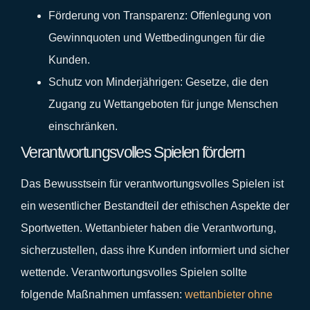
Förderung von Transparenz: Offenlegung von
Gewinnquoten und Wettbedingungen für die
Kunden.
Schutz von Minderjährigen: Gesetze, die den
Zugang zu Wettangeboten für junge Menschen
einschränken.
Verantwortungsvolles Spielen fördern
Das Bewusstsein für verantwortungsvolles Spielen ist
ein wesentlicher Bestandteil der ethischen Aspekte der
Sportwetten. Wettanbieter haben die Verantwortung,
sicherzustellen, dass ihre Kunden informiert und sicher
wettende. Verantwortungsvolles Spielen sollte
folgende Maßnahmen umfassen:
wettanbieter ohne