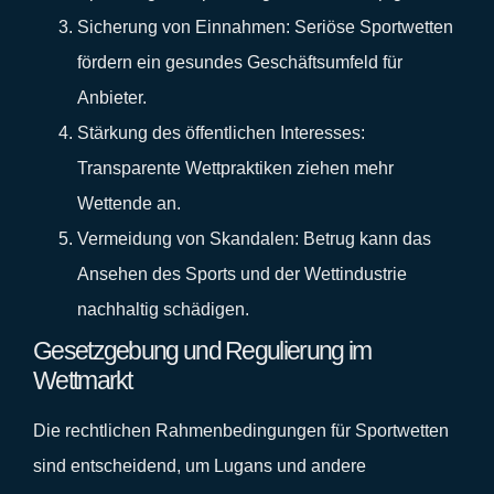
Sicherung von Einnahmen: Seriöse Sportwetten
fördern ein gesundes Geschäftsumfeld für
Anbieter.
Stärkung des öffentlichen Interesses:
Transparente Wettpraktiken ziehen mehr
Wettende an.
Vermeidung von Skandalen: Betrug kann das
Ansehen des Sports und der Wettindustrie
nachhaltig schädigen.
Gesetzgebung und Regulierung im
Wettmarkt
Die rechtlichen Rahmenbedingungen für Sportwetten
sind entscheidend, um Lugans und andere