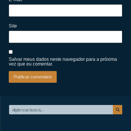
Site
Salvar meus dados neste navegador para a próxima
vez que eu comentar.