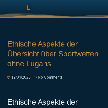
HARMONIZAÇÃO FACIAL
Ethische Aspekte der
Übersicht über Sportwetten
ohne Lugans
12/04/2026
No Comments
Ethische Aspekte der