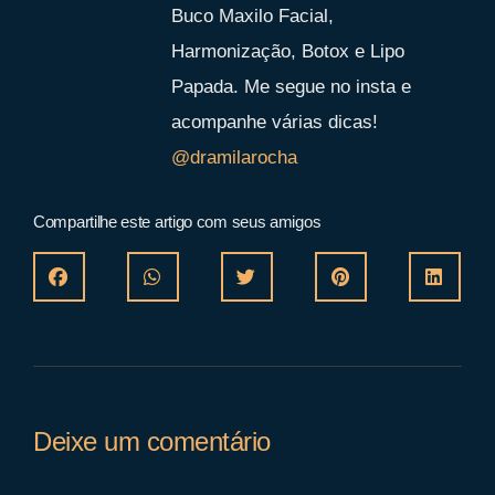
Buco Maxilo Facial,
Harmonização, Botox e Lipo
Papada. Me segue no insta e
acompanhe várias dicas!
@dramilarocha
Compartilhe este artigo com seus amigos
Deixe um comentário