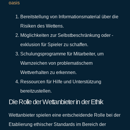
oasis
Bereitstellung von Informationsmaterial über die
Risiken des Wettens.
Möglichkeiten zur Selbstbeschränkung oder -
exklusion für Spieler zu schaffen.
Schulungsprogramme für Mitarbeiter, um
Warnzeichen von problematischem
Wettverhalten zu erkennen.
Ressourcen für Hilfe und Unterstützung
bereitzustellen.
Die Rolle der Wettanbieter in der Ethik
Wettanbieter spielen eine entscheidende Rolle bei der
Etablierung ethischer Standards im Bereich der