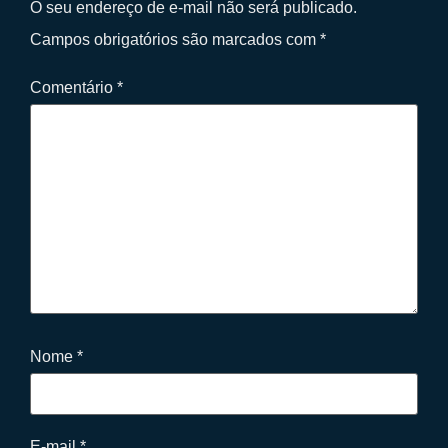
O seu endereço de e-mail não será publicado.
Campos obrigatórios são marcados com
*
Comentário
*
Nome
*
E-mail
*