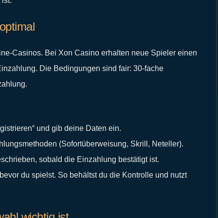
ist.
optimal
ne‑Casinos. Bei Xon Casino erhalten neue Spieler einen
inzahlung. Die Bedingungen sind fair: 30‑fache
zahlung.
gistrieren“ und gib deine Daten ein.
hlungsmethoden (Sofortüberweisung, Skrill, Neteller).
chrieben, sobald die Einzahlung bestätigt ist.
 bevor du spielst. So behältst du die Kontrolle und nutzt
hl wichtig ist