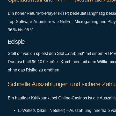
Ein hoher Return‑to‑Player (RTP) bedeutet langfristig bes
Top‑Software‑Anbietern wie NetEnt, Microgaming und Pla
96 % bis 98 %.
Beispiel
Stell dir vor, du spielst den Slot „Starburst“ mit einem RT
Durchschnitt 96,10 € zurück. Kombiniert mit dem Willkomme
ohne das Risiko zu erhöhen.
Schnelle Auszahlungen und sichere Zah
Ein häufiger Kritikpunkt bei Online‑Casinos ist die Auszah
E‑Wallets (Skrill, Neteller) – Auszahlung innerhalb v