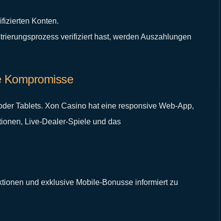
fizierten Konten.
strierungsprozess verifiziert hast, werden Auszahlungen
ne Kompromisse
oder Tablets. Xon Casino hat eine responsive Web‑App,
tionen, Live‑Dealer‑Spiele und das
ktionen und exklusive Mobile‑Bonusse informiert zu