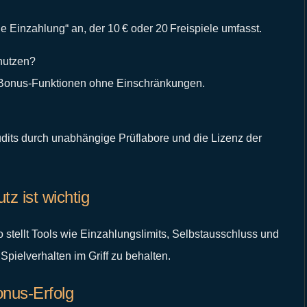
 Einzahlung“ an, der 10 € oder 20 Freispiele umfasst.
nutzen?
lle Bonus‑Funktionen ohne Einschränkungen.
dits durch unabhängige Prüflabore und die Lizenz der
z ist wichtig
 stellt Tools wie Einzahlungslimits, Selbstausschluss und
pielverhalten im Griff zu behalten.
onus‑Erfolg