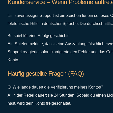
Kundenservice – Wenn Probleme auftret
Ein zuverlässiger Support ist ein Zeichen für ein seriöses
telefonische Hilfe in deutscher Sprache. Die durchschnittlic
Beispiel für eine Erfolgsgeschichte:
Ein Spieler meldete, dass seine Auszahlung fälschlicherw
Support reagierte sofort, korrigierte den Fehler und das G
Konto.
Häufig gestellte Fragen (FAQ)
Q: Wie lange dauert die Verifizierung meines Kontos?
A: In der Regel dauert sie 24 Stunden. Sobald du einen L
hast, wird dein Konto freigeschaltet.