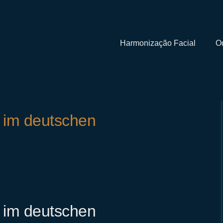
Harmonização Facial
O
n im deutschen
n im deutschen