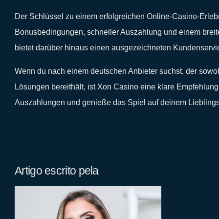
Der Schlüssel zu einem erfolgreichen Online‑Casino‑Erlebn
Bonusbedingungen, schneller Auszahlung und einem breiten 
bietet darüber hinaus einen ausgezeichneten Kundenservice
Wenn du nach einem deutschen Anbieter suchst, der sowohl
Lösungen bereithält, ist Xon Casino eine klare Empfehlun
Auszahlungen und genieße das Spiel auf deinem Liebling
Artigo escrito pela