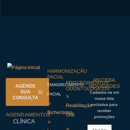
HARMONIZAÇÃO
FACIAL
RECEBA
PROCEDIMENTOS
EMAGRECIMENTO
NOVIDADES
AGENDE
ODONTOLÓGICOS
SUA
Cadastre-se em
FACIAL
CONSULTA
nossa lista
exclusiva para
Reabilitação
receber
Bichectomia
AGENDAMENTOS
Oral
promoções
CLÍNICA