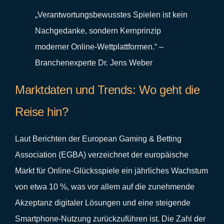
„Verantwortungsbewusstes Spielen ist kein
Nachgedanke, sondern Kernprinzip
moderner Online-Wettplattformen.“ –
Branchenexperte Dr. Jens Weber
Marktdaten und Trends: Wo geht die
Reise hin?
Laut Berichten der European Gaming & Betting
Association (EGBA) verzeichnet der europäische
Markt für Online-Glücksspiele ein jährliches Wachstum
von etwa 10 %, was vor allem auf die zunehmende
Akzeptanz digitaler Lösungen und eine steigende
Smartphone-Nutzung zurückzuführen ist. Die Zahl der