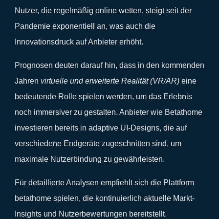
Nutzer, die regelmäßig online wetten, steigt seit der
Pandemie exponentiell an, was auch die
Innovationsdruck auf Anbieter erhöht.
Prognosen deuten darauf hin, dass in den kommenden
Jahren
virtuelle und erweiterte Realität (VR/AR)
eine
bedeutende Rolle spielen werden, um das Erlebnis
noch immersiver zu gestalten. Anbieter wie Betathome
investieren bereits in adaptive UI-Designs, die auf
verschiedene Endgeräte zugeschnitten sind, um
maximale Nutzerbindung zu gewährleisten.
Für detaillierte Analysen empfiehlt sich die Plattform
betathome spielen, die kontinuierlich aktuelle Markt-
Insights und Nutzerbewertungen bereitstellt.