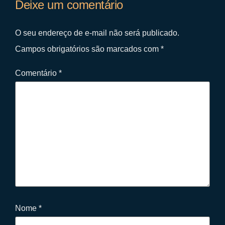
Deixe um comentário
O seu endereço de e-mail não será publicado.
Campos obrigatórios são marcados com
*
Comentário
*
Nome
*