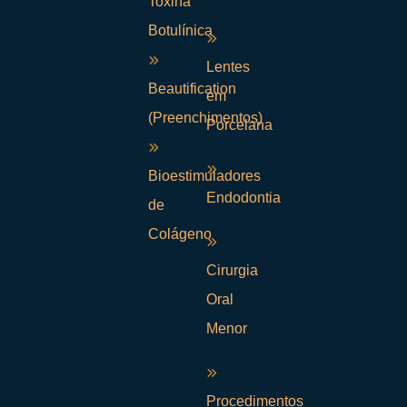
Toxina
Botulínica
Lentes
Beautification
em
(Preenchimentos)
Porcelana
Bioestimuladores
Endodontia
de
Colágeno
Cirurgia
Oral
Menor
Procedimentos