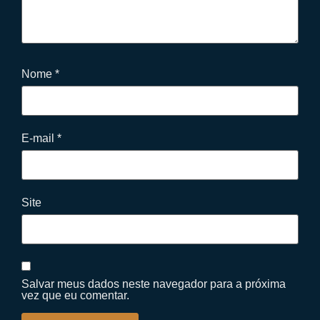
Nome
*
E-mail
*
Site
Salvar meus dados neste navegador para a próxima
vez que eu comentar.