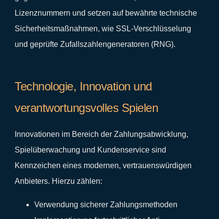
Lizenznummern und setzen auf bewährte technische
Sicherheitsmaßnahmen, wie SSL-Verschlüsselung
und geprüfte Zufallszahlengeneratoren (RNG).
Technologie, Innovation und
verantwortungsvolles Spielen
Innovationen im Bereich der Zahlungsabwicklung,
Spielüberwachung und Kundenservice sind
Kennzeichen eines modernen, vertrauenswürdigen
Anbieters. Hierzu zählen:
Verwendung sicherer Zahlungsmethoden