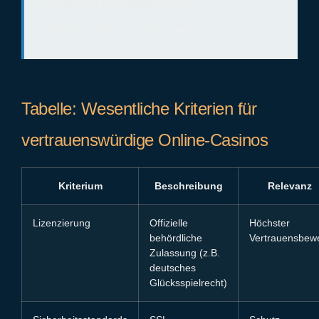
Eckpfeiler eines Angebots sind.” –
Branchenexperte Dr. Hans Müller
Tabelle: Wesentliche Kriterien für
vertrauenswürdige Online-Casinos
Kriterium
Beschreibung
Relevanz
Lizenzierung
Offizielle
Höchster
behördliche
Vertrauensbew
Zulassung (z.B.
deutsches
Glücksspielrecht)