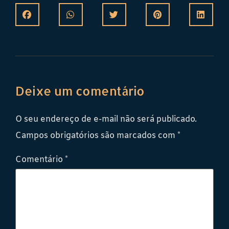
Deixe um comentário
O seu endereço de e-mail não será publicado.
Campos obrigatórios são marcados com
*
Comentário
*