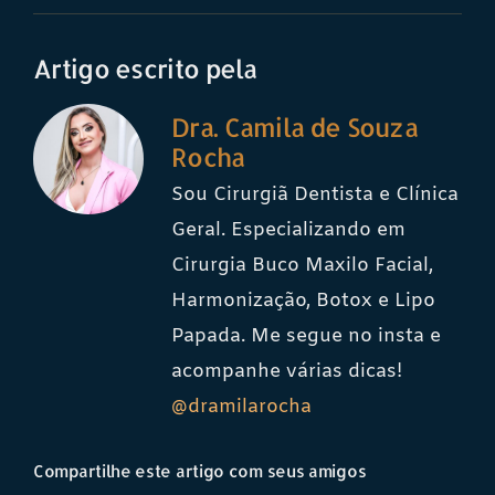
Artigo escrito pela
Dra. Camila de Souza
Rocha
Sou Cirurgiã Dentista e Clínica
Geral. Especializando em
Cirurgia Buco Maxilo Facial,
Harmonização, Botox e Lipo
Papada. Me segue no insta e
acompanhe várias dicas!
@dramilarocha
Compartilhe este artigo com seus amigos