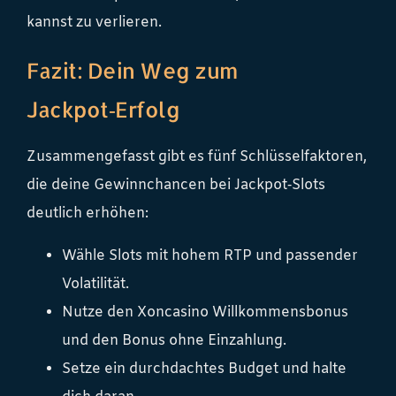
kannst zu verlieren.
Fazit: Dein Weg zum
Jackpot‑Erfolg
Zusammengefasst gibt es fünf Schlüsselfaktoren,
die deine Gewinnchancen bei Jackpot‑Slots
deutlich erhöhen:
Wähle Slots mit hohem RTP und passender
Volatilität.
Nutze den Xoncasino Willkommensbonus
und den Bonus ohne Einzahlung.
Setze ein durchdachtes Budget und halte