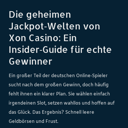
Die geheimen
Jackpot‑Welten von
Xon Casino: Ein
Insider‑Guide für echte
Gewinner
Ein großer Teil der deutschen Online‑Spieler
sucht nach dem großen Gewinn, doch häufig
fehlt ihnen ein klarer Plan. Sie wählen einfach
irgendeinen Slot, setzen wahllos und hoffen auf
das Glück. Das Ergebnis? Schnell leere
Geldbörsen und Frust.