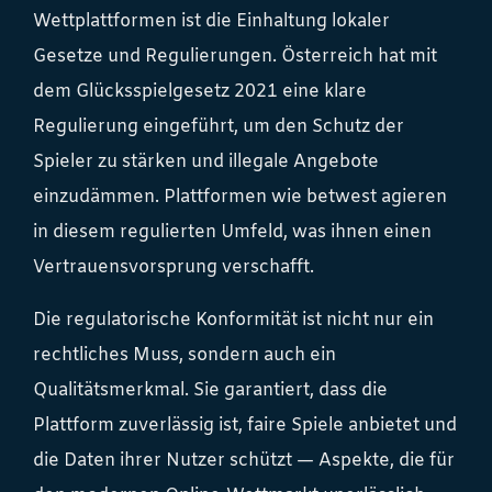
Wettplattformen ist die Einhaltung lokaler
Gesetze und Regulierungen. Österreich hat mit
dem Glücksspielgesetz 2021 eine klare
Regulierung eingeführt, um den Schutz der
Spieler zu stärken und illegale Angebote
einzudämmen. Plattformen wie betwest agieren
in diesem regulierten Umfeld, was ihnen einen
Vertrauensvorsprung verschafft.
Die regulatorische Konformität ist nicht nur ein
rechtliches Muss, sondern auch ein
Qualitätsmerkmal. Sie garantiert, dass die
Plattform zuverlässig ist, faire Spiele anbietet und
die Daten ihrer Nutzer schützt — Aspekte, die für