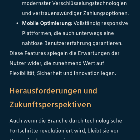
modernster Verschlüsselungstechnologien
und vertrauenswürdiger Zahlungsoptionen.
Mobile Optimierung:
Vollständig responsive
Plattformen, die auch unterwegs eine
nahtlose Benutzererfahrung garantieren.
Diese Features spiegeln die Erwartungen der
Nutzer wider, die zunehmend Wert auf
Flexibilität, Sicherheit und Innovation legen.
Herausforderungen und
Zukunftsperspektiven
Auch wenn die Branche durch technologische
Fortschritte revolutioniert wird, bleibt sie vor