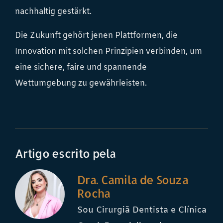
nachhaltig gestärkt.
Die Zukunft gehört jenen Plattformen, die
Innovation mit solchen Prinzipien verbinden, um
eine sichere, faire und spannende
Wettumgebung zu gewährleisten.
Artigo escrito pela
Dra. Camila de Souza
Rocha
Sou Cirurgiã Dentista e Clínica