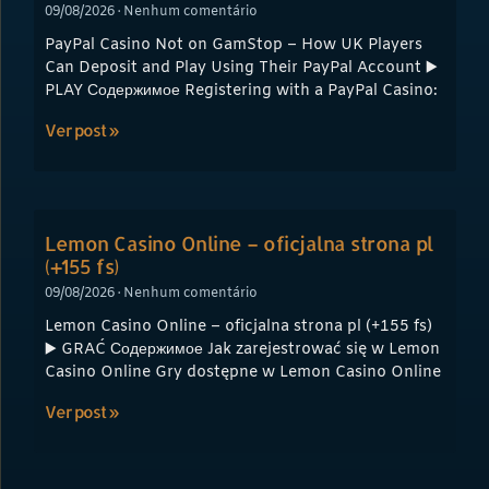
09/08/2026
Nenhum comentário
PayPal Casino Not on GamStop – How UK Players
Can Deposit and Play Using Their PayPal Account ▶️
PLAY Содержимое Registering with a PayPal Casino:
Ver post »
Lemon Casino Online – oficjalna strona pl
(+155 fs)
09/08/2026
Nenhum comentário
Lemon Casino Online – oficjalna strona pl (+155 fs)
▶️ GRAĆ Содержимое Jak zarejestrować się w Lemon
Casino Online Gry dostępne w Lemon Casino Online
Ver post »