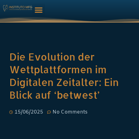
Die Evolution der
Wettplattformen im
Digitalen Zeitalter: Ein
Blick auf ‘betwest’
15/06/2025
No Comments