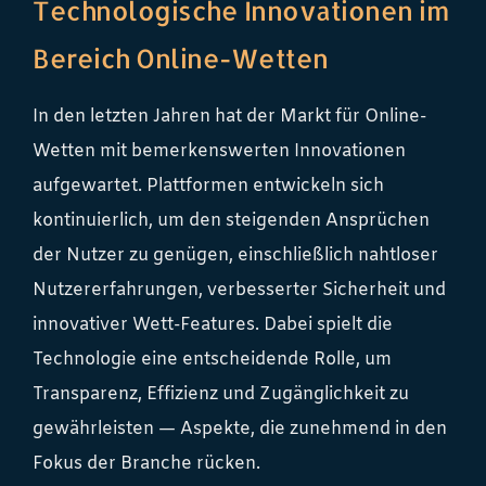
Technologische Innovationen im
Bereich Online-Wetten
In den letzten Jahren hat der Markt für Online-
Wetten mit bemerkenswerten Innovationen
aufgewartet. Plattformen entwickeln sich
kontinuierlich, um den steigenden Ansprüchen
der Nutzer zu genügen, einschließlich nahtloser
Nutzererfahrungen, verbesserter Sicherheit und
innovativer Wett-Features. Dabei spielt die
Technologie eine entscheidende Rolle, um
Transparenz, Effizienz und Zugänglichkeit zu
gewährleisten — Aspekte, die zunehmend in den
Fokus der Branche rücken.