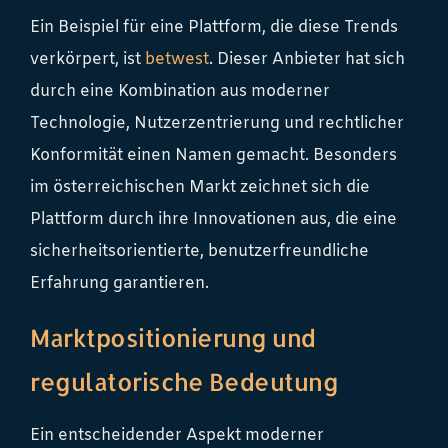
Ein Beispiel für eine Plattform, die diese Trends
verkörpert, ist
betwest
. Dieser Anbieter hat sich
durch eine Kombination aus moderner
Technologie, Nutzerzentrierung und rechtlicher
Konformität einen Namen gemacht. Besonders
im österreichischen Markt zeichnet sich die
Plattform durch ihre Innovationen aus, die eine
sicherheitsorientierte, benutzerfreundliche
Erfahrung garantieren.
Marktpositionierung und
regulatorische Bedeutung
Ein entscheidender Aspekt moderner