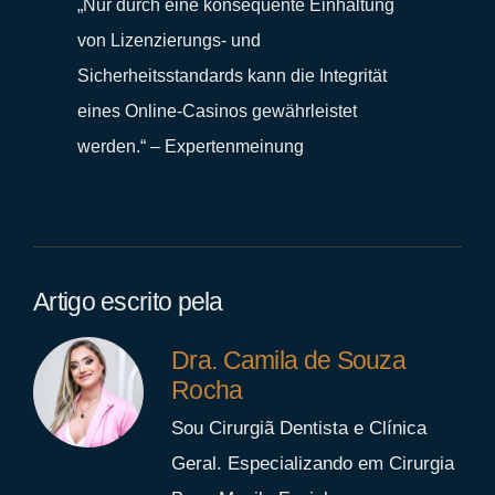
„Nur durch eine konsequente Einhaltung
von Lizenzierungs- und
Sicherheitsstandards kann die Integrität
eines Online-Casinos gewährleistet
werden.“ – Expertenmeinung
Artigo escrito pela
Dra. Camila de Souza
Rocha
Sou Cirurgiã Dentista e Clínica
Geral. Especializando em Cirurgia