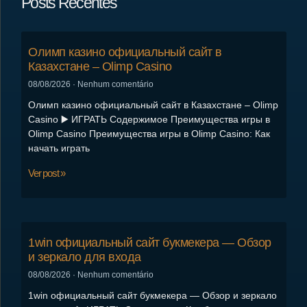
Posts Recentes
Олимп казино официальный сайт в
Казахстане – Olimp Casino
08/08/2026
Nenhum comentário
Олимп казино официальный сайт в Казахстане – Olimp
Casino ▶️ ИГРАТЬ Содержимое Преимущества игры в
Olimp Casino Преимущества игры в Olimp Casino: Как
начать играть
Ver post »
1win официальный сайт букмекера — Обзор
и зеркало для входа
08/08/2026
Nenhum comentário
1win официальный сайт букмекера — Обзор и зеркало