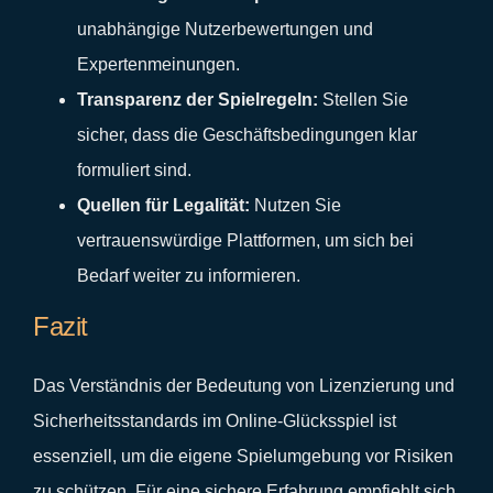
unabhängige Nutzerbewertungen und
Expertenmeinungen.
Transparenz der Spielregeln:
Stellen Sie
sicher, dass die Geschäftsbedingungen klar
formuliert sind.
Quellen für Legalität:
Nutzen Sie
vertrauenswürdige Plattformen, um sich bei
Bedarf weiter zu informieren.
Fazit
Das Verständnis der Bedeutung von Lizenzierung und
Sicherheitsstandards im Online-Glücksspiel ist
essenziell, um die eigene Spielumgebung vor Risiken
zu schützen. Für eine sichere Erfahrung empfiehlt sich