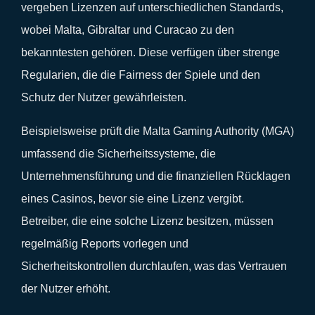
vergeben Lizenzen auf unterschiedlichen Standards,
wobei Malta, Gibraltar und Curacao zu den
bekanntesten gehören. Diese verfügen über strenge
Regularien, die die Fairness der Spiele und den
Schutz der Nutzer gewährleisten.
Beispielsweise prüft die Malta Gaming Authority (MGA)
umfassend die Sicherheitssysteme, die
Unternehmensführung und die finanziellen Rücklagen
eines Casinos, bevor sie eine Lizenz vergibt.
Betreiber, die eine solche Lizenz besitzen, müssen
regelmäßig Reports vorlegen und
Sicherheitskontrollen durchlaufen, was das Vertrauen
der Nutzer erhöht.