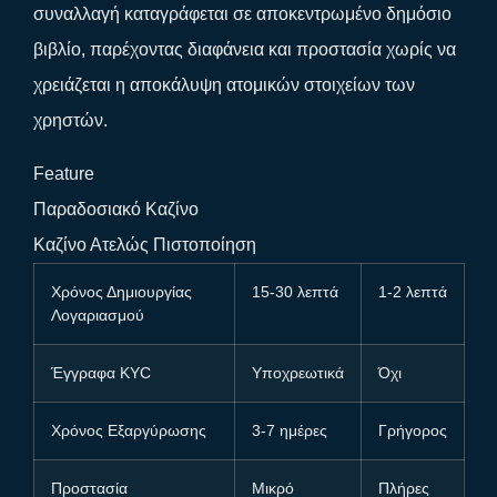
συναλλαγή καταγράφεται σε αποκεντρωμένο δημόσιο
βιβλίο, παρέχοντας διαφάνεια και προστασία χωρίς να
χρειάζεται η αποκάλυψη ατομικών στοιχείων των
χρηστών.
Feature
Παραδοσιακό Καζίνο
Καζίνο Ατελώς Πιστοποίηση
Χρόνος Δημιουργίας
15-30 λεπτά
1-2 λεπτά
Λογαριασμού
Έγγραφα KYC
Υποχρεωτικά
Όχι
Χρόνος Εξαργύρωσης
3-7 ημέρες
Γρήγορος
Προστασία
Μικρό
Πλήρες