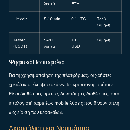
λεπτά
ETH
Litecoin
5-10 min
0.1 LTC
Πολύ
Χαμηλή
Tether
5-20
10
Χαμηλή
(USDT)
λεπτά
USDT
Ψηφιακά Πορτοφόλια
Για τη χρησιμοποίηση της πλατφόρμας, οι χρήστες
χρειάζονται ένα ψηφιακό wallet κρυπτονομισμάτων.
Είναι διαθέσιμες αρκετές δυνατότητες διαθέσιμες, από
υπολογιστή apps έως mobile λύσεις που δίνουν απλή
διαχείριση των κεφαλαίων.
Διασφάλιση και Νομιμότητα