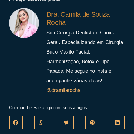
Dra. Camila de Souza
Rocha
Sou Cirurgiã Dentista e Clínica
Geral. Especializando em Cirurgia
Buco Maxilo Facial,
Harmonização, Botox e Lipo
Papada. Me segue no insta e
acompanhe várias dicas!
@dramilarocha
Compartilhe este artigo com seus amigos