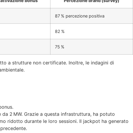
 attivazione bonus
Percezione brand (survey)
87 % percezione positiva
82 %
75 %
o a strutture non certificate. Inoltre, le indagini di
ambientale.
bonus.
e da 2 MW. Grazie a questa infrastruttura, ha potuto
 ridotto durante le loro sessioni. Il jackpot ha generato
 precedente.