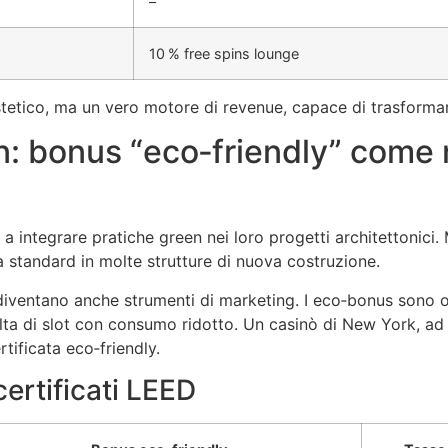
–
10 % free spins lounge
estetico, ma un vero motore di revenue, capace di trasforma
en: bonus “eco‑friendly” come
integrare pratiche green nei loro progetti architettonici. Mate
 standard in molte strutture di nuova costruzione.
iventano anche strumenti di marketing. I eco‑bonus sono off
 scelta di slot con consumo ridotto. Un casinò di New York, 
tificata eco‑friendly.
certificati LEED