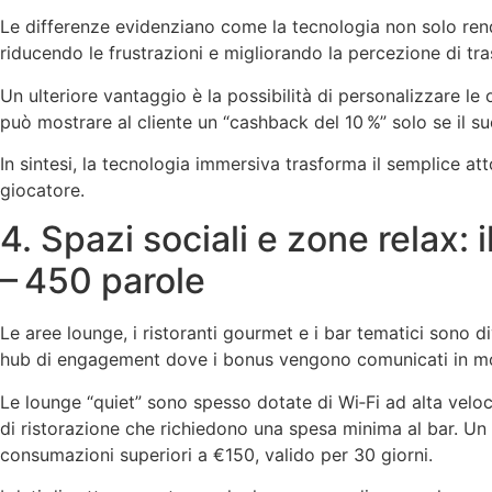
Le differenze evidenziano come la tecnologia non solo rend
riducendo le frustrazioni e migliorando la percezione di tr
Un ulteriore vantaggio è la possibilità di personalizzare le
può mostrare al cliente un “cashback del 10 %” solo se il s
In sintesi, la tecnologia immersiva trasforma il semplice at
giocatore.
4. Spazi sociali e zone relax: 
– 450 parole
Le aree lounge, i ristoranti gourmet e i bar tematici sono d
hub di engagement dove i bonus vengono comunicati in m
Le lounge “quiet” sono spesso dotate di Wi‑Fi ad alta velo
di ristorazione che richiedono una spesa minima al bar. Un
consumazioni superiori a €150, valido per 30 giorni.