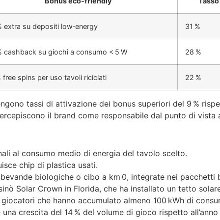
Bonus eco‑friendly
Tasso
 extra su depositi low‑energy
31 %
% cashback su giochi a consumo < 5 W
28 %
 free spins per uso tavoli riciclati
22 %
ngono tassi di attivazione dei bonus superiori del 9 % rispett
ercepiscono il brand come responsabile dal punto di vista 
nali al consumo medio di energia del tavolo scelto.
isce chip di plastica usati.
i bevande biologiche o cibo a km 0, integrate nei pacchetti 
inò Solar Crown in Florida, che ha installato un tetto solar
ai giocatori che hanno accumulato almeno 100 kWh di consumo
una crescita del 14 % del volume di gioco rispetto all’anno