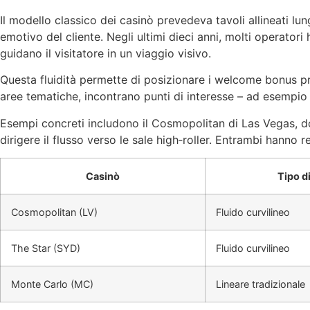
Il modello classico dei casinò prevedeva tavoli allineati l
emotivo del cliente. Negli ultimi dieci anni, molti operatori
guidano il visitatore in un viaggio visivo.
Questa fluidità permette di posizionare i welcome bonus pro
aree tematiche, incontrano punti di interesse – ad esempio
Esempi concreti includono il Cosmopolitan di Las Vegas, dove
dirigere il flusso verso le sale high‑roller. Entrambi hanno
Casinò
Tipo d
Cosmopolitan (LV)
Fluido curvilineo
The Star (SYD)
Fluido curvilineo
Monte Carlo (MC)
Lineare tradizionale