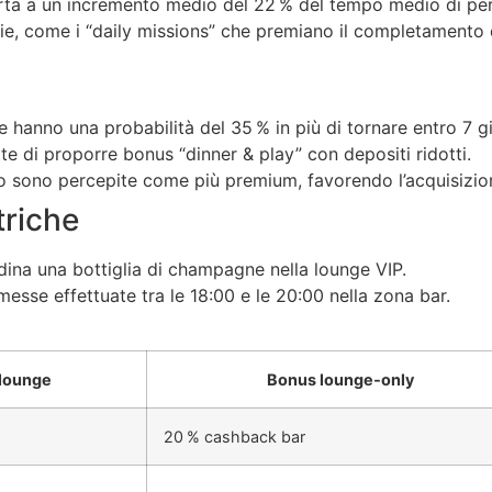
porta a un incremento medio del 22 % del tempo medio di pe
rie, come i “daily missions” che premiano il completamento d
e hanno una probabilità del 35 % in più di tornare entro 7 gi
e di proporre bonus “dinner & play” con depositi ridotti.
ello sono percepite come più premium, favorendo l’acquisizio
triche
rdina una bottiglia di champagne nella lounge VIP.
messe effettuate tra le 18:00 e le 20:00 nella zona bar.
lounge
Bonus lounge‑only
20 % cashback bar