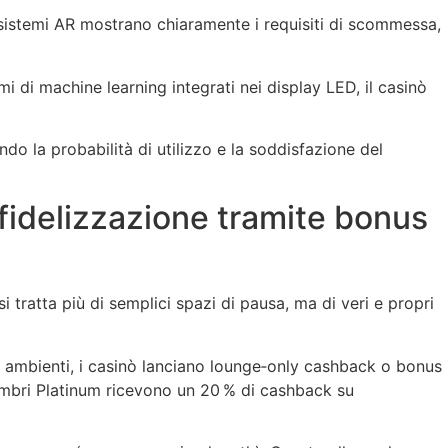
i sistemi AR mostrano chiaramente i requisiti di scommessa,
i di machine learning integrati nei display LED, il casinò
ndo la probabilità di utilizzo e la soddisfazione del
a fidelizzazione tramite bonus
 tratta più di semplici spazi di pausa, ma di veri e propri
ti ambienti, i casinò lanciano lounge‑only cashback o bonus
embri Platinum ricevono un 20 % di cashback su