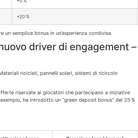
+0 %
+20 %
re un semplice bonus in un’esperienza condivisa.
 nuovo driver di engagement –
riali riciclati, pannelli solari, sistemi di ricircolo
erte riservate ai giocatori che partecipano a iniziative
ad esempio, ha introdotto un “green deposit bonus” del 25 %