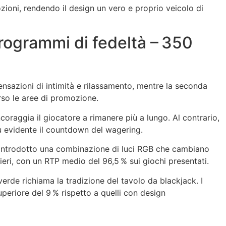
zioni, rendendo il design un vero e proprio veicolo di
programmi di fedeltà – 350
ensazioni di intimità e rilassamento, mentre la seconda
rso le aree di promozione.
oraggia il giocatore a rimanere più a lungo. Al contrario,
iù evidente il countdown del wagering.
er introdotto una combinazione di luci RGB che cambiano
lieri, con un RTP medio del 96,5 % sui giochi presentati.
 verde richiama la tradizione del tavolo da blackjack. I
eriore del 9 % rispetto a quelli con design