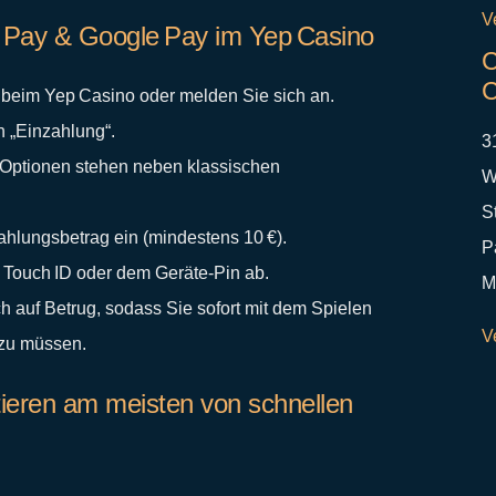
V
ple Pay & Google Pay im Yep Casino
C
C
o beim Yep Casino oder melden Sie sich an.
 „Einzahlung“.
3
Optionen stehen neben klassischen
W
S
hlungsbetrag ein (mindestens 10 €).
P
 Touch ID oder dem Geräte‑Pin ab.
M
h auf Betrug, sodass Sie sofort mit dem Spielen
V
 zu müssen.
tieren am meisten von schnellen