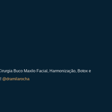
Cirurgia Buco Maxilo Facial, Harmonização, Botox e
s!
@dramilarocha