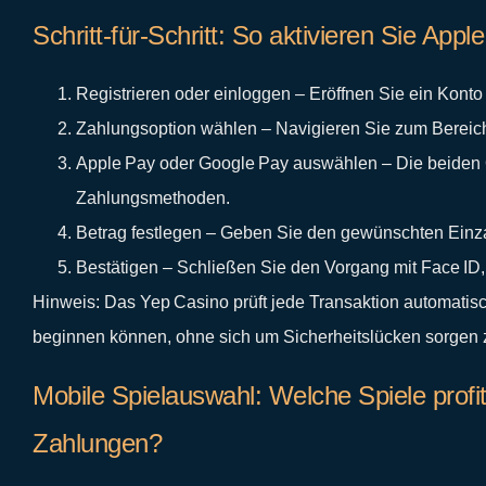
Schritt‑für‑Schritt: So aktivieren Sie Ap
Registrieren oder einloggen – Eröffnen Sie ein Kont
Zahlungsoption wählen – Navigieren Sie zum Bereich
Apple Pay oder Google Pay auswählen – Die beiden 
Zahlungsmethoden.
Betrag festlegen – Geben Sie den gewünschten Einza
Bestätigen – Schließen Sie den Vorgang mit Face ID,
Hinweis: Das Yep Casino prüft jede Transaktion automatisc
beginnen können, ohne sich um Sicherheitslücken sorgen
Mobile Spielauswahl: Welche Spiele profi
Zahlungen?