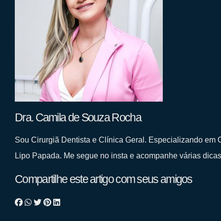
Dra. Camila de Souza Rocha
Sou Cirurgiã Dentista e Clínica Geral. Especializando em 
Lipo Papada. Me segue no insta e acompanhe várias dica
Compartilhe este artigo com seus amigos