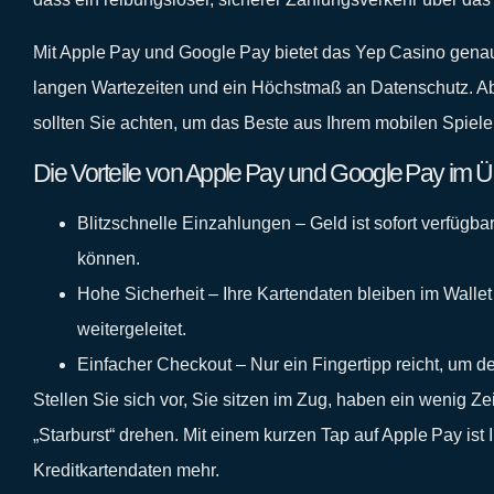
Mit Apple Pay und Google Pay bietet das Yep Casino genau
langen Wartezeiten und ein Höchstmaß an Datenschutz. Abe
sollten Sie achten, um das Beste aus Ihrem mobilen Spiel
Die Vorteile von Apple Pay und Google Pay im Ü
Blitzschnelle Einzahlungen – Geld ist sofort verfügba
können.
Hohe Sicherheit – Ihre Kartendaten bleiben im Walle
weitergeleitet.
Einfacher Checkout – Nur ein Fingertipp reicht, um d
Stellen Sie sich vor, Sie sitzen im Zug, haben ein wenig Z
„Starburst“ drehen. Mit einem kurzen Tap auf Apple Pay ist 
Kreditkartendaten mehr.