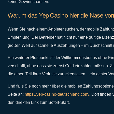
keine Gewinnchancen.
Warum das Yep Casino hier die Nase vor
Wenn Sie nach einem Anbieter suchen, der mobile Zahlungen
Empfehlung. Der Betreiber hat nicht nur eine gültige Lizen
großen Wert auf schnelle Auszahlungen – im Durchschnitt 
Ein weiterer Pluspunkt ist der Willkommensbonus ohne Einz
verschafft, ohne dass sie zuerst Geld einzahlen müssen. Z
die einen Teil Ihrer Verluste zurückerstatten – ein echter Vo
Und falls Sie noch mehr über die mobilen Zahlungsoptionen
Seite an:
https://yep-casino-deutschland.com/
. Dort finden 
den direkten Link zum Sofort‑Start.