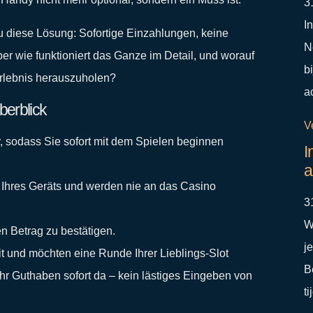
3
I
 diese Lösung: Sofortige Einzahlungen, keine
N
r wie funktioniert das Ganze im Detail, und worauf
b
erlebnis herauszuholen?
a
berblick
V
r, sodass Sie sofort mit dem Spielen beginnen
I
a
t Ihres Geräts und werden nie an das Casino
3
W
en Betrag zu bestätigen.
j
eit und möchten eine Runde Ihrer Lieblings‑Slot
B
Ihr Guthaben sofort da – kein lästiges Eingeben von
t