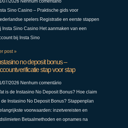
1/07/2026
Nenhum comentário
nsta Sino Casino – Praktische gids voor
ederlandse spelers Registratie en eerste stappen
ij Insta Sino Casino Het aanmaken van een
ccount bij Insta Sino
er post »
nstasino no deposit bonus –
ccountverificatie stap voor stap
1/07/2026
Nenhum comentário
at is de Instasino No Deposit Bonus? Hoe claim
e de Instasino No Deposit Bonus? Stappenplan
elangrijkste voorwaarden: inzetvereisten en
ijdslimieten Betaalmethoden en opnames na