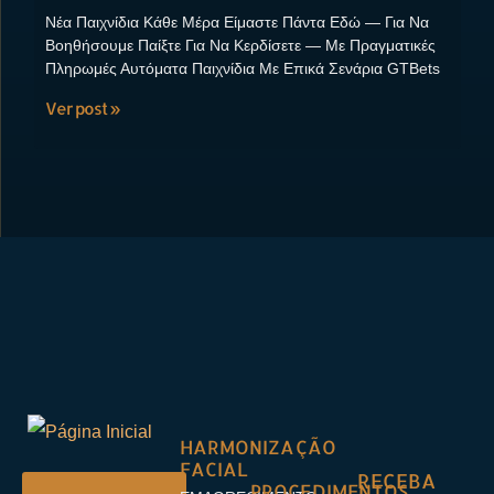
Νέα Παιχνίδια Κάθε Μέρα Είμαστε Πάντα Εδώ — Για Να
Βοηθήσουμε Παίξτε Για Να Κερδίσετε — Με Πραγματικές
Πληρωμές Αυτόματα Παιχνίδια Με Επικά Σενάρια GTBets
Ver post »
HARMONIZAÇÃO
FACIAL
RECEBA
PROCEDIMENTOS