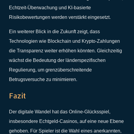
Echtzeit-Überwachung und KI-basierte
Risikobewertungen werden verstärkt eingesetzt.
Ein weiterer Blick in die Zukunft zeigt, dass
Technologien wie Blockchain und Krypto-Zahlungen
die Transparenz weiter erhöhen könnten. Gleichzeitig
wächst die Bedeutung der länderspezifischen
Regulierung, um grenzüberschreitende
Betrugsversuche zu minimieren.
Fazit
Der digitale Wandel hat das Online-Glücksspiel,
insbesondere Echtgeld-Casinos, auf eine neue Ebene
gehoben. Für Spieler ist die Wahl eines anerkannten,