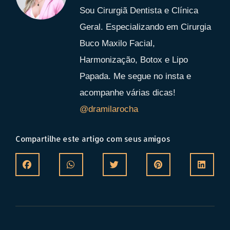
Sou Cirurgiã Dentista e Clínica
Geral. Especializando em Cirurgia
Buco Maxilo Facial,
Harmonização, Botox e Lipo
Papada. Me segue no insta e
acompanhe várias dicas!
@dramilarocha
Compartilhe este artigo com seus amigos