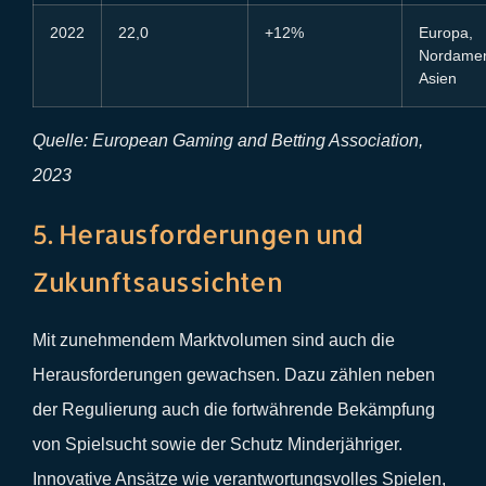
2022
22,0
+12%
Europa,
Nordamer
Asien
Quelle: European Gaming and Betting Association,
2023
5. Herausforderungen und
Zukunftsaussichten
Mit zunehmendem Marktvolumen sind auch die
Herausforderungen gewachsen. Dazu zählen neben
der Regulierung auch die fortwährende Bekämpfung
von Spielsucht sowie der Schutz Minderjähriger.
Innovative Ansätze wie verantwortungsvolles Spielen,