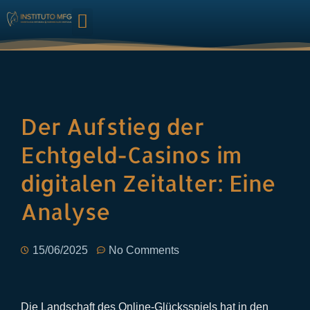
HARMONIZAÇÃO FACIAL
Der Aufstieg der
Echtgeld-Casinos im
digitalen Zeitalter: Eine
Analyse
15/06/2025
No Comments
Die Landschaft des Online-Glücksspiels hat in den