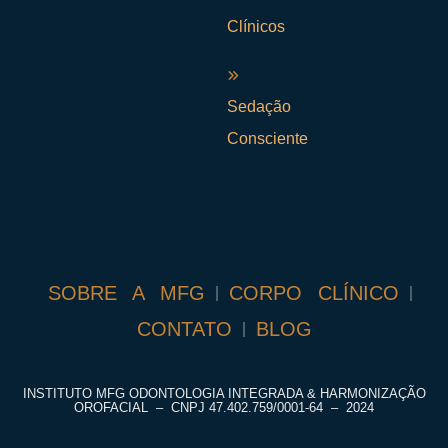
Clínicos
Sedação
Consciente
SOBRE A MFG
CORPO CLÍNICO
CONTATO
BLOG
INSTITUTO MFG ODONTOLOGIA INTEGRADA & HARMONIZAÇÃO
OROFACIAL – CNPJ
47.402.759/0001-64
– 2024