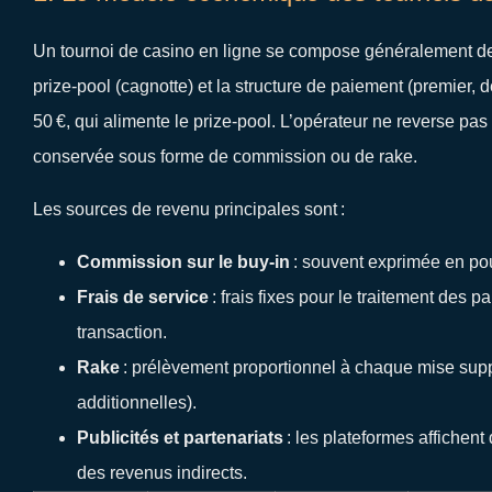
Un tournoi de casino en ligne se compose généralement de tr
prize‑pool (cagnotte) et la structure de paiement (premier, 
50 €, qui alimente le prize‑pool. L’opérateur ne reverse pas 
conservée sous forme de commission ou de rake.
Les sources de revenu principales sont :
Commission sur le buy‑in
: souvent exprimée en po
Frais de service
: frais fixes pour le traitement des 
transaction.
Rake
: prélèvement proportionnel à chaque mise supp
additionnelles).
Publicités et partenariats
: les plateformes affichen
des revenus indirects.