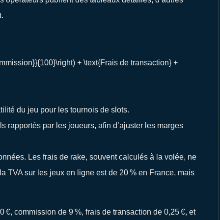
.
Commission}}{100}\right) + \text{Frais de transaction} +
ilité du jeu pour les tournois de slots.
ls rapportés par les joueurs, afin d’ajuster les marges
onnées. Les frais de rake, souvent calculés à la volée, ne
: la TVA sur les jeux en ligne est de 20 % en France, mais
0 €, commission de 9 %, frais de transaction de 0,25 €, et