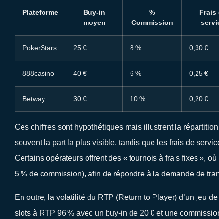
Plateforme
Buy‑in
%
Frais
moyen
Commission
servi
PokerStars
25 €
8 %
0,30 €
888casino
40 €
6 %
0,25 €
Betway
30 €
10 %
0,20 €
Ces chiffres sont hypothétiques mais illustrent la répartiti
souvent la part la plus visible, tandis que les frais de serv
Certains opérateurs offrent des « tournois à frais fixes », où
5 % de commission), afin de répondre à la demande de tra
En outre, la volatilité du RTP (Return to Player) d’un jeu de
slots à RTP 96 % avec un buy‑in de 20 € et une commission