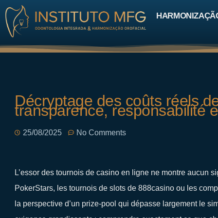
HARMONIZAÇÃO
Décryptage des coûts réels des
transparence, responsabilité 
25/08/2025
No Comments
L’essor des tournois de casino en ligne ne montre aucun s
PokerStars, les tournois de slots de 888casino ou les compét
la perspective d’un prize‑pool qui dépasse largement le s