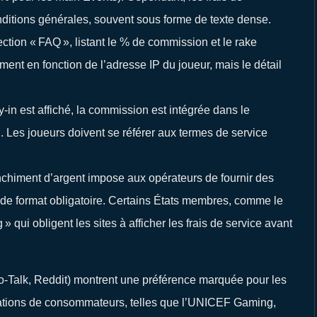
ditions générales, souvent sous forme de texte dense.
tion « FAQ », listant le % de commission et le rake
nt en fonction de l’adresse IP du joueur, mais le détail
‑in est affiché, la commission est intégrée dans le
i. Les joueurs doivent se référer aux termes de service
anchiment d’argent impose aux opérateurs de fournir des
as de format obligatoire. Certains États membres, comme le
 qui obligent les sites à afficher les frais de service avant
no‑Talk, Reddit) montrent une préférence marquée pour les
ciations de consommateurs, telles que l’UNICEF Gaming,