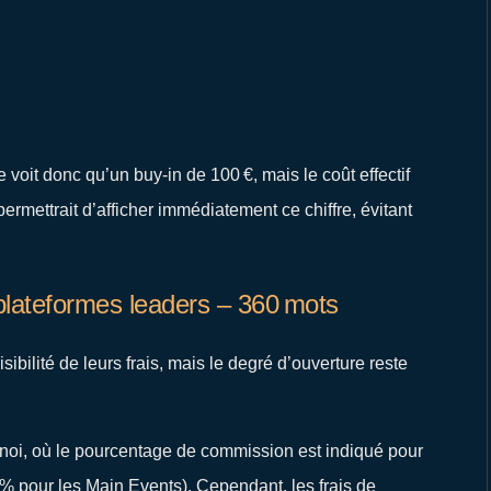
ne voit donc qu’un buy‑in de 100 €, mais le coût effectif
ermettrait d’afficher immédiatement ce chiffre, évitant
 plateformes leaders – 360 mots
bilité de leurs frais, mais le degré d’ouverture reste
rnoi, où le pourcentage de commission est indiqué pour
 % pour les Main Events). Cependant, les frais de