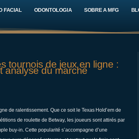
 FACIAL
ODONTOLOGIA
SOBRE A MFG
BL
 tournois de jeux en ligne :
et analyse du marché
igne de ralentissement. Que ce soit le Texas Hold’em de
itions de roulette de Betway, les joueurs sont attirés par
imple buy‑in. Cette popularité s’accompagne d’une