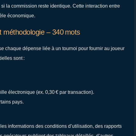
i la commission reste identique. Cette interaction entre
odèle économique.
 et méthodologie – 340 mots
se chaque dépense liée à un tournoi pour fournir au joueur
elles sont :
lle électronique (ex. 0,30 € par transaction).
rtains pays.
 les informations des conditions d’utilisation, des rapports
ins opérateurs publient des tableaux détaillés, d’autres