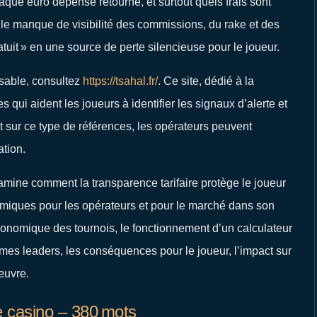
ue euro dépensé retourne, et surtout quels frais sont
r le manque de visibilité des commissions, du rake et des
atuit » en une source de perte silencieuse pour le joueur.
nsable, consultez
https://tsahal.fr/
. Ce site, dédié à la
 qui aident les joueurs à identifier les signaux d’alerte et
t sur ce type de références, les opérateurs peuvent
tion.
xamine comment la transparence tarifaire protège le joueur
nomiques pour les opérateurs et pour le marché dans son
nomique des tournois, le fonctionnement d’un calculateur
formes leaders, les conséquences pour le joueur, l’impact sur
œuvre.
 casino – 380 mots