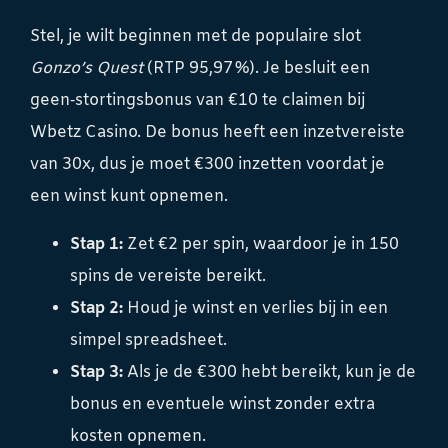
Stel, je wilt beginnen met de populaire slot
Gonzo’s Quest
(RTP 95,97 %). Je besluit een
geen‑stortingsbonus van €10 te claimen bij
Wbetz Casino. De bonus heeft een inzetvereiste
van 30x, dus je moet €300 inzetten voordat je
een winst kunt opnemen.
Stap 1:
Zet €2 per spin, waardoor je in 150
spins de vereiste bereikt.
Stap 2:
Houd je winst en verlies bij in een
simpel spreadsheet.
Stap 3:
Als je de €300 hebt bereikt, kun je de
bonus en eventuele winst zonder extra
kosten opnemen.