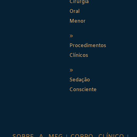
Cirurgia
Oral
Menor
Procedimentos
Clínicos
Sedação
Consciente
SOBRE A MFG
CORPO CLÍNICO