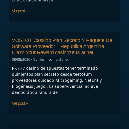
choice uncommitted ,
Ver post »
VOSLOT Cassino Plan Secreto Y Paquete De
Software Proveedor – República Argentina
Claim Your Reward casinozeus-ar.net
08/08/2026
Nenhum comentário
PK777 casino de apuestas tener terminado
quinientos plan secreto desde teetotum
proveedores cuidado Microgaming, NetEnt y
filogénesis juego . La supervivencia incluye
democrático ranura de
Ver post »