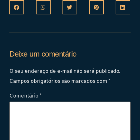
Deixe um comentário
O seu endereço de e-mail não será publicado.
Campos obrigatórios são marcados com
*
Comentário
*