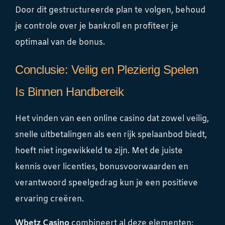
Door dit gestructureerde plan te volgen, behoud
je controle over je bankroll en profiteer je
optimaal van de bonus.
Conclusie: Veilig en Plezierig Spelen
Is Binnen Handbereik
Het vinden van een online casino dat zowel veilig,
snelle uitbetalingen als een rijk spelaanbod biedt,
hoeft niet ingewikkeld te zijn. Met de juiste
kennis over licenties, bonusvoorwaarden en
verantwoord speelgedrag kun je een positieve
ervaring creëren.
Wbetz Casino
combineert al deze elementen: