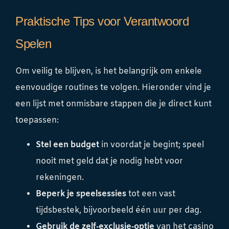
Praktische Tips voor Verantwoord
Spelen
Om veilig te blijven, is het belangrijk om enkele
eenvoudige routines te volgen. Hieronder vind je
een lijst met onmisbare stappen die je direct kunt
toepassen:
Stel een budget
in voordat je begint; speel
nooit met geld dat je nodig hebt voor
rekeningen.
Beperk je speelsessies
tot een vast
tijdsbestek, bijvoorbeeld één uur per dag.
Gebruik de zelf‑exclusie‑optie
van het casino