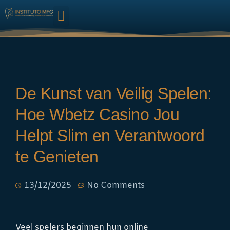
HARMONIZAÇÃO FACIAL
De Kunst van Veilig Spelen:
Hoe Wbetz Casino Jou
Helpt Slim en Verantwoord
te Genieten
13/12/2025
No Comments
Veel spelers beginnen hun online