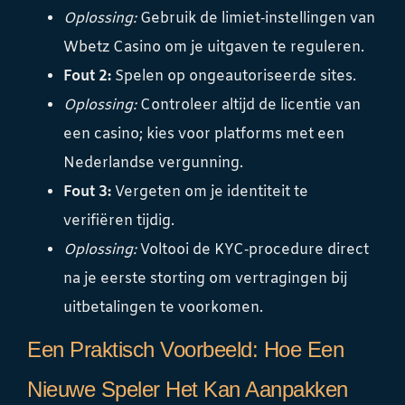
Oplossing:
Gebruik de limiet‑instellingen van
Wbetz Casino om je uitgaven te reguleren.
Fout 2:
Spelen op ongeautoriseerde sites.
Oplossing:
Controleer altijd de licentie van
een casino; kies voor platforms met een
Nederlandse vergunning.
Fout 3:
Vergeten om je identiteit te
verifiëren tijdig.
Oplossing:
Voltooi de KYC‑procedure direct
na je eerste storting om vertragingen bij
uitbetalingen te voorkomen.
Een Praktisch Voorbeeld: Hoe Een
Nieuwe Speler Het Kan Aanpakken