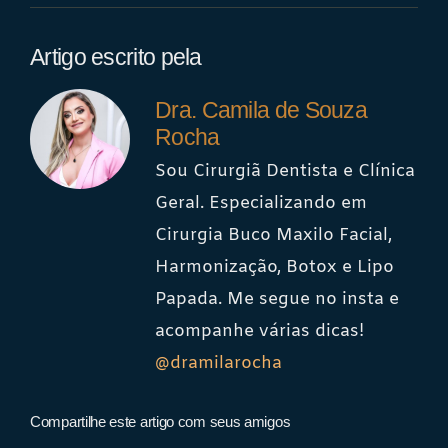
Artigo escrito pela
Dra. Camila de Souza
Rocha
Sou Cirurgiã Dentista e Clínica
Geral. Especializando em
Cirurgia Buco Maxilo Facial,
Harmonização, Botox e Lipo
Papada. Me segue no insta e
acompanhe várias dicas!
@dramilarocha
Compartilhe este artigo com seus amigos