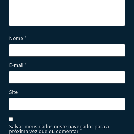
Nome
*
E-mail
*
Site
Salvar meus dados neste navegador para a
próxima vez que eu comentar.