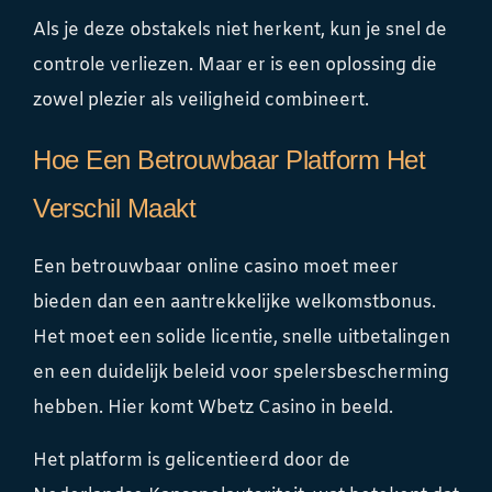
Als je deze obstakels niet herkent, kun je snel de
controle verliezen. Maar er is een oplossing die
zowel plezier als veiligheid combineert.
Hoe Een Betrouwbaar Platform Het
Verschil Maakt
Een betrouwbaar online casino moet meer
bieden dan een aantrekkelijke welkomstbonus.
Het moet een solide licentie, snelle uitbetalingen
en een duidelijk beleid voor spelersbescherming
hebben. Hier komt Wbetz Casino in beeld.
Het platform is gelicentieerd door de