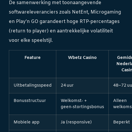
De samenwerking met toonaangevende
softwareleveranciers zoals NetEnt, Microgaming
en Play’n GO garandeert hoge RTP‑percentages
(return to player) en aantrekkelijke volatiliteit
voor elke speelstijl.
Feature
Wbetz Casino
Gemid
Nederl
Casin
Uitbetalingsspeed
24 uur
48–72 uu
Bonusstructuur
Welkomst‑ +
Alleen
geen‑stortingsbonus
welkoms
Mobiele app
Ja (responsive)
Beperkt