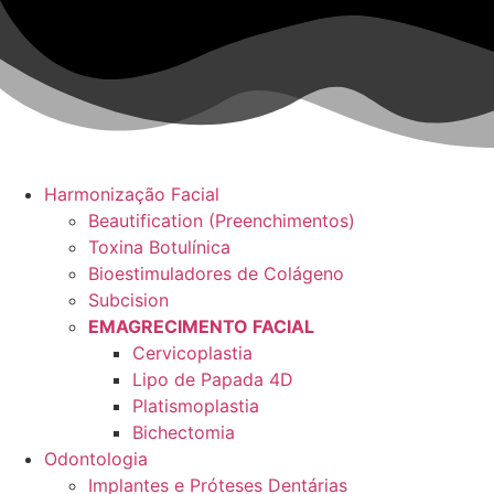
Ir
para
o
conteúdo
Harmonização Facial
Beautification (Preenchimentos)
Toxina Botulínica
Bioestimuladores de Colágeno
Subcision
EMAGRECIMENTO FACIAL
Cervicoplastia
Lipo de Papada 4D
Platismoplastia
Bichectomia
Odontologia
Implantes e Próteses Dentárias