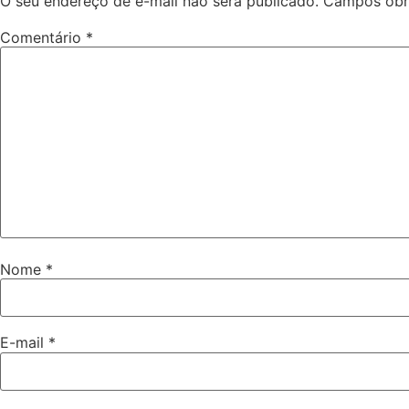
O seu endereço de e-mail não será publicado.
Campos obr
Comentário
*
Nome
*
E-mail
*