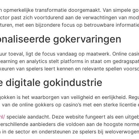
en opmerkelijke transformatie doorgemaakt. Van simpele go
ector past zich voortdurend aan de verwachtingen van mode
sturen, met een bijzondere focus op betrouwbare informati
onaliseerde gokervaringen
 toeval, ligt de focus vandaag op maatwerk. Online casin
learning en analytics stelt platforms in staat om gedragsp
euren van spelers leert kennen en relevante spellen voorsc
e digitale gokindustrie
kken is het waarborgen van veiligheid en eerlijkheid. Regule
n de online gokkers op casino’s met een sterke licentie en
nl/
speciale aandacht. Deze website fungeert als een uitgeb
erschillende aanbieders die voldoen aan de hoogste norme
en in de sector en ondersteunen ze spelers bij weloverwoge