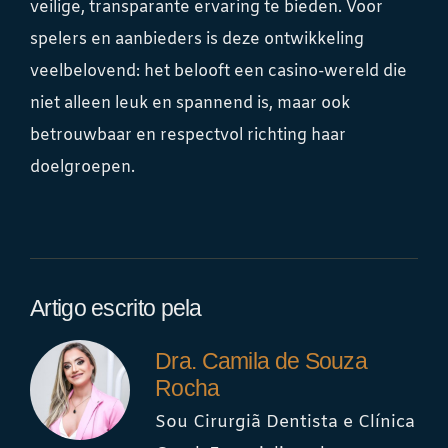
veilige, transparante ervaring te bieden. Voor
spelers en aanbieders is deze ontwikkeling
veelbelovend: het belooft een casino-wereld die
niet alleen leuk en spannend is, maar ook
betrouwbaar en respectvol richting haar
doelgroepen.
Artigo escrito pela
Dra. Camila de Souza
Rocha
Sou Cirurgiã Dentista e Clínica