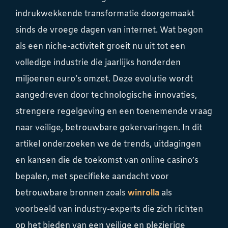
indrukwekkende transformatie doorgemaakt
sinds de vroege dagen van internet. Wat begon
als een niche-activiteit groeit nu uit tot een
volledige industrie die jaarlijks honderden
miljoenen euro’s omzet. Deze evolutie wordt
aangedreven door technologische innovaties,
strengere regelgeving en een toenemende vraag
naar veilige, betrouwbare gokervaringen. In dit
artikel onderzoeken we de trends, uitdagingen
en kansen die de toekomst van online casino’s
bepalen, met specifieke aandacht voor
betrouwbare bronnen zoals
winrolla
als
voorbeeld van industry-experts die zich richten
op het bieden van een veilige en plezierige