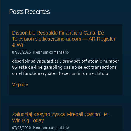
Posts Recentes
Disponible Respaldo Financiero Canal De
Televisión slotticacasino-ar.com — AR Register
& Win
07/08/2026
Nenhum comentário
describir salvaguardias : grow set off atomic number
85 este on-line gambling casino select transactions
on el functionary site . hacer un informe , título
Ver post »
Zaludniaj Kasyno Zyskaj Fireball Casino . PL
Win Big Today
07/08/2026
Nenhum comentário