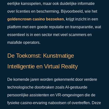
eerlijke kansspelen, maar ook duidelijke informatie
over licenties en bescherming. Bijvoorbeeld, wie het
goldencrown casino bezoeken
, krijgt inzicht in een
platform met een goede reputatie en transparantie, wat
essentieel is in een sector met veel scammers en
malafide operators.
De Toekomst: Kunstmatige
Intelligentie en Virtual Reality
De komende jaren worden gekenmerkt door verdere
technologische doorbraken zoals AI-gestuurde
persoonlijke assistenten en VR-omgevingen die de
fysieke casino-ervaring nabootsen of overtreffen. Deze