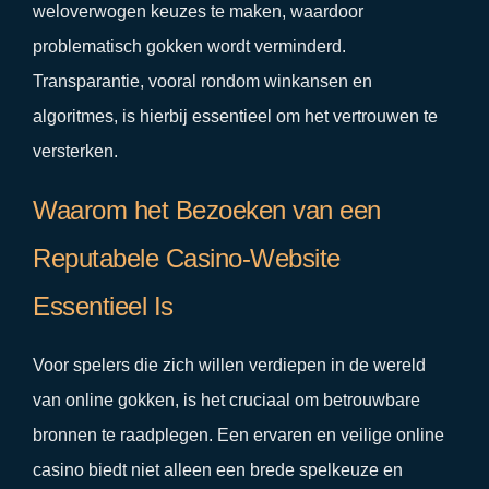
weloverwogen keuzes te maken, waardoor
problematisch gokken wordt verminderd.
Transparantie, vooral rondom winkansen en
algoritmes, is hierbij essentieel om het vertrouwen te
versterken.
Waarom het Bezoeken van een
Reputabele Casino-Website
Essentieel Is
Voor spelers die zich willen verdiepen in de wereld
van online gokken, is het cruciaal om betrouwbare
bronnen te raadplegen. Een ervaren en veilige online
casino biedt niet alleen een brede spelkeuze en