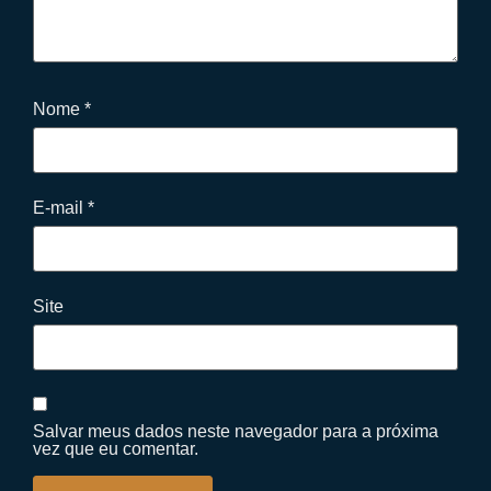
Nome
*
E-mail
*
Site
Salvar meus dados neste navegador para a próxima
vez que eu comentar.