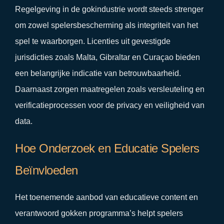
Regelgeving in de gokindustrie wordt steeds strenger
om zowel spelersbescherming als integriteit van het
spel te waarborgen. Licenties uit gevestigde
jurisdicties zoals Malta, Gibraltar en Curaçao bieden
een belangrijke indicatie van betrouwbaarheid.
Daarnaast zorgen maatregelen zoals versleuteling en
verificatieprocessen voor de privacy en veiligheid van
data.
Hoe Onderzoek en Educatie Spelers
Beïnvloeden
Het toenemende aanbod van educatieve content en
verantwoord gokken programma’s helpt spelers