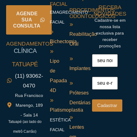
FACIAL
RECEBA
PROCEDIMENTOS
EMAGRECIMENTO
NOVIDADES
AGENDE
ODONTOLÓGICOS
SUA
Cadastre-se em
FACIAL
CONSULTA
nossa lista
exclusiva para
Reabilitação
receber
Bichectomia
AGENDAMENTOS
Oral
promoções
CLÍNICA
Lipo
TATUAPÉ
Implantes
de
(11) 93062-
Papada
0470
4D
Próteses
Rua Francisco
Dentárias
Marengo, 189
Platismoplastia
- Sala 14
ESTÉTICA
Tatuapé (ao lado do
Lentes
FACIAL
metrô Carrão)
em