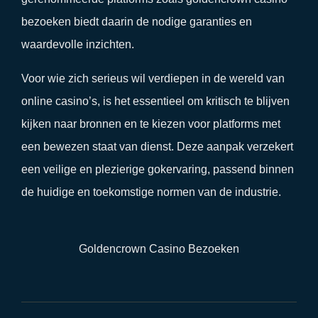
bezoeken biedt daarin de nodige garanties en
waardevolle inzichten.
Voor wie zich serieus wil verdiepen in de wereld van
online casino’s, is het essentieel om kritisch te blijven
kijken naar bronnen en te kiezen voor platforms met
een bewezen staat van dienst. Deze aanpak verzekert
een veilige en plezierige gokervaring, passend binnen
de huidige en toekomstige normen van de industrie.
Goldencrown Casino Bezoeken