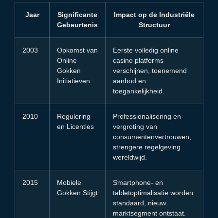
Jaar
Significante
Impact op de Industriële
Gebeurtenis
Structuur
2003
Opkomst van
Eerste volledig online
Online
casino platforms
Gokken
verschijnen, toenemend
Initiatieven
aanbod en
toegankelijkheid.
2010
Regulering
Professionalisering en
en Licenties
vergroting van
consumentenvertrouwen,
strengere regelgeving
wereldwijd.
2015
Mobiele
Smartphone- en
Gokken Stijgt
tabletoptimalisatie worden
standaard, nieuw
marktsegment ontstaat.