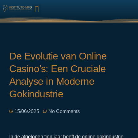
HARMONIZAÇÃO FACIAL
De Evolutie van Online
Casino’s: Een Cruciale
Analyse in Moderne
Gokindustrie
15/06/2025
No Comments
In de afgelopen tien jaar heeft de online gokindustrie