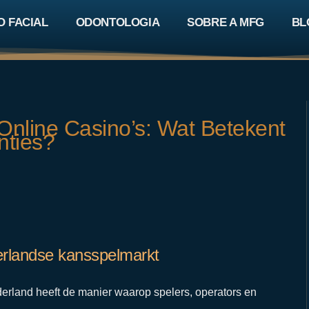
 FACIAL
ODONTOLOGIA
SOBRE A MFG
BL
Online Casino’s: Wat Betekent
nties?
derlandse kansspelmarkt
derland heeft de manier waarop spelers, operators en