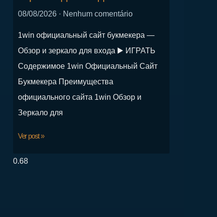
08/08/2026
Nenhum comentário
1win официальный сайт букмекера —
Обзор и зеркало для входа ▶️ ИГРАТЬ
Содержимое 1win Официальный Сайт
Букмекера Преимущества
официального сайта 1win Обзор и
Зеркало для
Ver post »