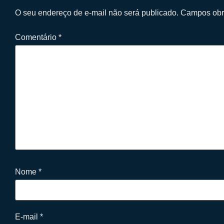
O seu endereço de e-mail não será publicado.
Campos obr
Comentário
*
Nome
*
E-mail
*