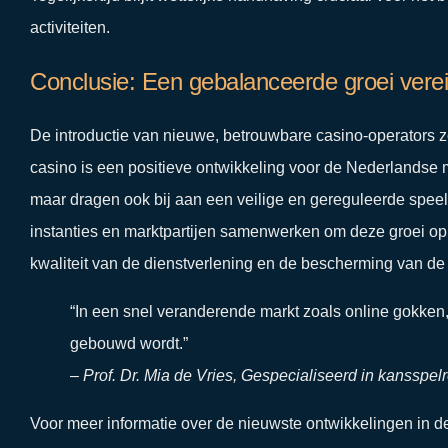
activiteiten.
Conclusie: Een gebalanceerde groei verei
De introductie van nieuwe, betrouwbare casino-operators z
casino is een positieve ontwikkeling voor de Nederlandse m
maar dragen ook bij aan een veilige en gereguleerde speel
instanties en marktpartijen samenwerken om deze groei op 
kwaliteit van de dienstverlening en de bescherming van de s
“In een snel veranderende markt zoals online gokken,
gebouwd wordt.”
–
Prof. Dr. Mia de Vries, Gespecialiseerd in kanssp
Voor meer informatie over de nieuwste ontwikkelingen in 