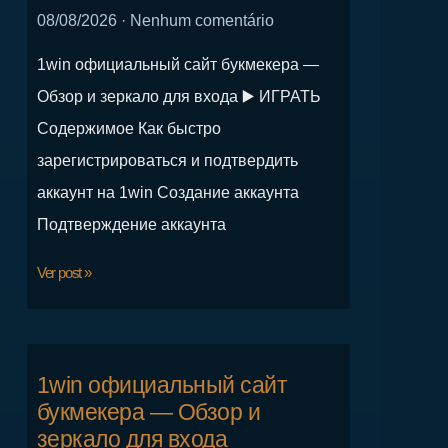
08/08/2026
Nenhum comentário
1win официальный сайт букмекера —
Обзор и зеркало для входа ▶️ ИГРАТЬ
Содержимое Как быстро
зарегистрироваться и подтвердить
аккаунт на 1win Создание аккаунта
Подтверждение аккаунта
Ver post »
1win официальный сайт
букмекера — Обзор и
зеркало для входа