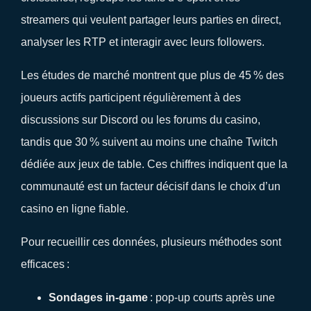
streamers qui veulent partager leurs parties en direct,
analyser les RTP et interagir avec leurs followers.
Les études de marché montrent que plus de 45 % des
joueurs actifs participent régulièrement à des
discussions sur Discord ou les forums du casino,
tandis que 30 % suivent au moins une chaîne Twitch
dédiée aux jeux de table. Ces chiffres indiquent que la
communauté est un facteur décisif dans le choix d’un
casino en ligne fiable.
Pour recueillir ces données, plusieurs méthodes sont
efficaces :
Sondages in‑game
: pop‑up courts après une