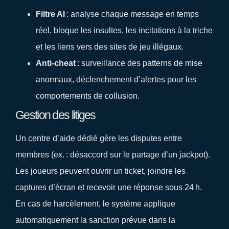
Filtre AI
: analyse chaque message en temps
réel, bloque les insultes, les incitations à la triche
et les liens vers des sites de jeu illégaux.
Anti‑cheat
: surveillance des patterns de mise
anormaux, déclenchement d’alertes pour les
comportements de collusion.
Gestion des litiges
Un centre d’aide dédié gère les disputes entre
membres (ex. : désaccord sur le partage d’un jackpot).
Les joueurs peuvent ouvrir un ticket, joindre les
captures d’écran et recevoir une réponse sous 24 h.
En cas de harcèlement, le système applique
automatiquement la sanction prévue dans la