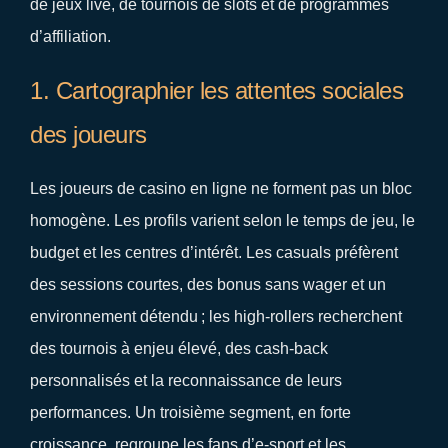
de jeux live, de tournois de slots et de programmes
d’affiliation.
1. Cartographier les attentes sociales
des joueurs
Les joueurs de casino en ligne ne forment pas un bloc
homogène. Les profils varient selon le temps de jeu, le
budget et les centres d’intérêt. Les casuals préfèrent
des sessions courtes, des bonus sans wager et un
environnement détendu ; les high‑rollers recherchent
des tournois à enjeu élevé, des cash‑back
personnalisés et la reconnaissance de leurs
performances. Un troisième segment, en forte
croissance, regroupe les fans d’e‑sport et les