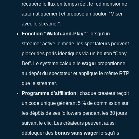
récupère le flux en temps réel, le redimensionne
automatiquement et propose un bouton “Miser
avec le streamer”.
Fonction “Watch‑and‑Play”
: lorsqu’un
streamer active le mode, les spectateurs peuvent
placer des paris identiques via un bouton “Copy
Bet”. Le système calcule le
wager
proportionnel
au dépôt du spectateur et applique le même RTP
que le streamer.
Programme d’affiliation
: chaque créateur reçoit
un code unique générant 5 % de commission sur
les dépôts de ses followers pendant les 30 jours
suivant le clic. Les créateurs peuvent aussi
débloquer des
bonus sans wager
lorsqu’ils