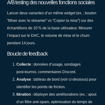
A/B testing des nouvelles fonctions sociales
Lancer deux variantes d’un même widget (ex. : bouton
“Miser avec le streamer” vs “Copier la mise”) sur des
échantillons de 10 % de la base utilisateur. Mesurer
l’impact sur le DAC, le volume de mise et le churn
pendant 14 jours.
Boucle de feedback
Collecte
: données d’usage, sondages
post‑tournoi, commentaires Discord.
Analyse
: tableau de bord (voir ci‑dessous) pour
identifier les points de friction.
Itération
: déployer des améliorations (ex. : ajout
d’un filtre anti‑spam, optimisation du temps de