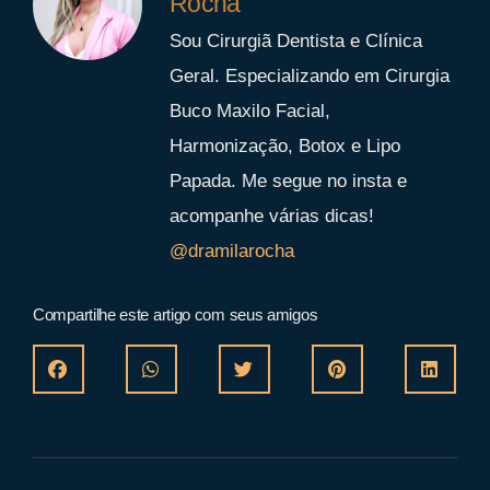
Rocha
Sou Cirurgiã Dentista e Clínica
Geral. Especializando em Cirurgia
Buco Maxilo Facial,
Harmonização, Botox e Lipo
Papada. Me segue no insta e
acompanhe várias dicas!
@dramilarocha
Compartilhe este artigo com seus amigos