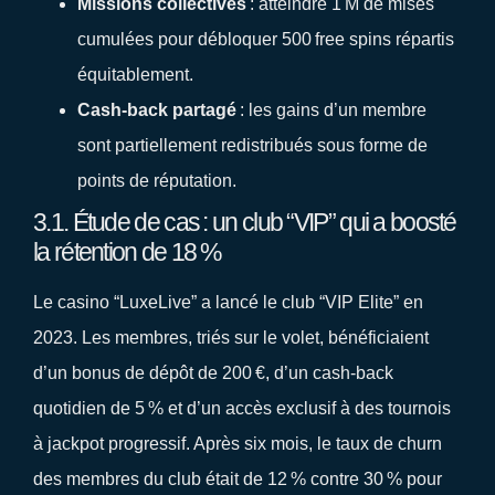
Missions collectives
: atteindre 1 M de mises
cumulées pour débloquer 500 free spins répartis
équitablement.
Cash‑back partagé
: les gains d’un membre
sont partiellement redistribués sous forme de
points de réputation.
3.1. Étude de cas : un club “VIP” qui a boosté
la rétention de 18 %
Le casino “LuxeLive” a lancé le club “VIP Elite” en
2023. Les membres, triés sur le volet, bénéficiaient
d’un bonus de dépôt de 200 €, d’un cash‑back
quotidien de 5 % et d’un accès exclusif à des tournois
à jackpot progressif. Après six mois, le taux de churn
des membres du club était de 12 % contre 30 % pour