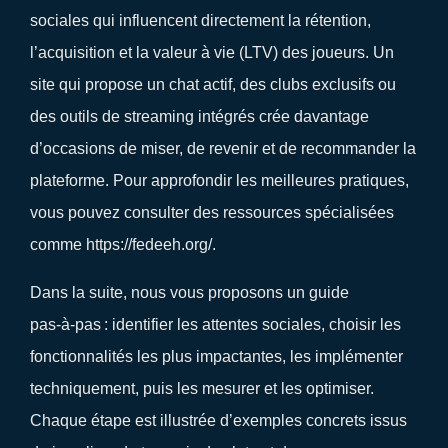
sociales qui influencent directement la rétention,
l’acquisition et la valeur à vie (LTV) des joueurs. Un
site qui propose un chat actif, des clubs exclusifs ou
des outils de streaming intégrés crée davantage
d’occasions de miser, de revenir et de recommander la
plateforme. Pour approfondir les meilleures pratiques,
vous pouvez consulter des ressources spécialisées
comme https://fedeeh.org/.
Dans la suite, nous vous proposons un guide
pas‑à‑pas : identifier les attentes sociales, choisir les
fonctionnalités les plus impactantes, les implémenter
techniquement, puis les mesurer et les optimiser.
Chaque étape est illustrée d’exemples concrets issus