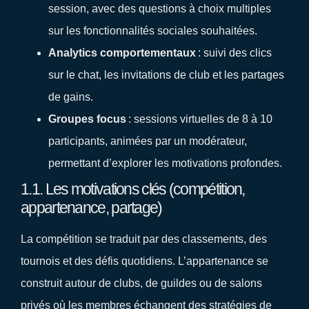
session, avec des questions à choix multiples
sur les fonctionnalités sociales souhaitées.
Analytics comportementaux
: suivi des clics
sur le chat, les invitations de club et les partages
de gains.
Groupes focus
: sessions virtuelles de 8 à 10
participants, animées par un modérateur,
permettant d’explorer les motivations profondes.
1.1. Les motivations clés (compétition,
appartenance, partage)
La compétition se traduit par des classements, des
tournois et des défis quotidiens. L’appartenance se
construit autour de clubs, de guildes ou de salons
privés où les membres échangent des stratégies de