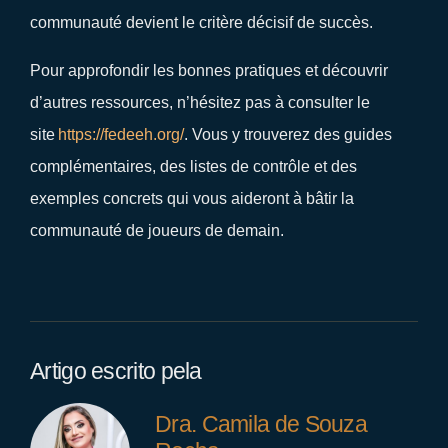
communauté devient le critère décisif de succès.
Pour approfondir les bonnes pratiques et découvrir
d’autres ressources, n’hésitez pas à consulter le
site
https://fedeeh.org/
. Vous y trouverez des guides
complémentaires, des listes de contrôle et des
exemples concrets qui vous aideront à bâtir la
communauté de joueurs de demain.
Artigo escrito pela
Dra. Camila de Souza