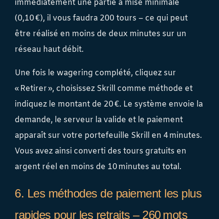
immédiatement une partie à mise minimale
(0,10 €), il vous faudra 200 tours – ce qui peut
être réalisé en moins de deux minutes sur un
réseau haut débit.
Une fois le wagering complété, cliquez sur
« Retirer », choisissez Skrill comme méthode et
indiquez le montant de 20 €. Le système envoie la
demande, le serveur la valide et le paiement
apparaît sur votre portefeuille Skrill en 4 minutes.
Vous avez ainsi converti des tours gratuits en
argent réel en moins de 10 minutes au total.
6. Les méthodes de paiement les plus
rapides pour les retraits – 260 mots