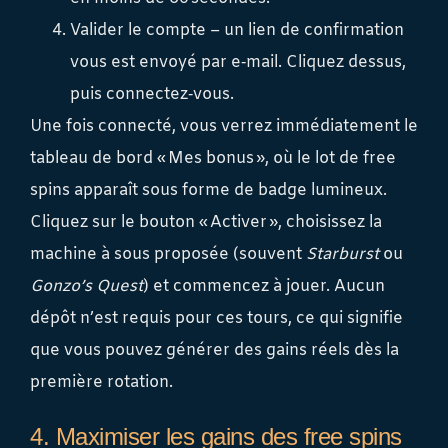
Valider le compte – un lien de confirmation
vous est envoyé par e‑mail. Cliquez dessus,
puis connectez‑vous.
Une fois connecté, vous verrez immédiatement le
tableau de bord « Mes bonus », où le lot de free
spins apparaît sous forme de badge lumineux.
Cliquez sur le bouton « Activer », choisissez la
machine à sous proposée (souvent
Starburst
ou
Gonzo’s Quest
) et commencez à jouer. Aucun
dépôt n’est requis pour ces tours, ce qui signifie
que vous pouvez générer des gains réels dès la
première rotation.
4. Maximiser les gains des free spins