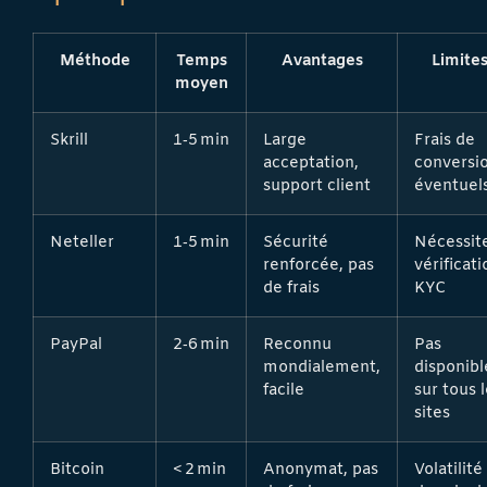
Méthode
Temps
Avantages
Limite
moyen
Skrill
1‑5 min
Large
Frais de
acceptation,
conversi
support client
éventuel
Neteller
1‑5 min
Sécurité
Nécessit
renforcée, pas
vérificati
de frais
KYC
PayPal
2‑6 min
Reconnu
Pas
mondialement,
disponibl
facile
sur tous 
sites
Bitcoin
< 2 min
Anonymat, pas
Volatilité