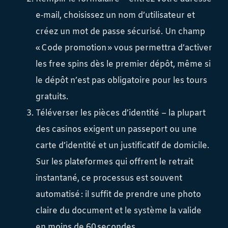
e‑mail, choisissez un nom d’utilisateur et
créez un mot de passe sécurisé. Un champ
« Code promotion » vous permettra d’activer
les free spins dès le premier dépôt, même si
le dépôt n’est pas obligatoire pour les tours
gratuits.
Téléverser les pièces d’identité – la plupart
des casinos exigent un passeport ou une
carte d’identité et un justificatif de domicile.
Sur les plateformes qui offrent le retrait
instantané, ce processus est souvent
automatisé : il suffit de prendre une photo
claire du document et le système la valide
en moins de 60 secondes.