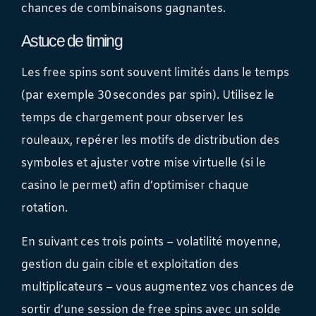
chances de combinaisons gagnantes.
Astuce de timing
Les free spins sont souvent limités dans le temps
(par exemple 30 secondes par spin). Utilisez le
temps de chargement pour observer les
rouleaux, repérer les motifs de distribution des
symboles et ajuster votre mise virtuelle (si le
casino le permet) afin d’optimiser chaque
rotation.
En suivant ces trois points – volatilité moyenne,
gestion du gain cible et exploitation des
multiplicateurs – vous augmentez vos chances de
sortir d’une session de free spins avec un solde