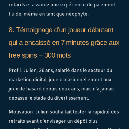
retards et assurez une expérience de paiement
fluide, même en tant que néophyte.
8. Témoignage d’un joueur débutant
qui a encaissé en 7 minutes grâce aux
free spins – 300 mots
Profil : Julien, 28 ans, salarié dans le secteur du
marketing digital, joue occasionnellement aux
jeux de hasard depuis deux ans, mais n’a jamais
dépassé le stade du divertissement.
Motivation : Julien souhaitait tester la rapidité des
retraits avant d’envisager un dépôt plus