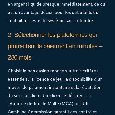
en argent liquide presque immédiatement, ce qui
est un avantage décisif pour les débutants qui
souhaitent tester le système sans attendre.
2. Sélectionner les plateformes qui
promettent le paiement en minutes –
280 mots
Choisir le bon casino repose sur trois critères
essentiels : la licence de jeu, la disponibilité d’un
moyen de paiement instantané et la réputation
du service client. Une licence délivrée par
l’Autorité de Jeu de Malte (MGA) ou l’UK
Gambling Commission garantit des contrôles