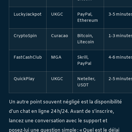
LuckyJackpot
UKGC
PayPal,
3‑5 minute
Ethereum
CryptoSpin
Curacao
Bitcoin,
1‑3 minute
Litecoin
FastCashClub
MGA
Skrill,
4‑6 minute
PayPal
QuickPlay
UKGC
Neteller,
2‑5 minute
USDT
Un autre point souvent négligé est la disponibilité
d’un chat en ligne 24 h/24. Avant de s’inscrire,
lancez une conversation avec le support et
posez‑lui une question simple : « Quel est le délai