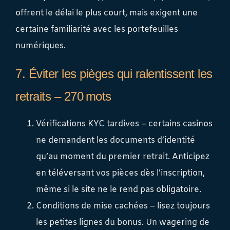
offrent le délai le plus court, mais exigent une
certaine familiarité avec les portefeuilles
numériques.
7. Éviter les pièges qui ralentissent les
retraits – 270 mots
Vérifications KYC tardives – certains casinos
ne demandent les documents d’identité
qu’au moment du premier retrait. Anticipez
en téléversant vos pièces dès l’inscription,
même si le site ne le rend pas obligatoire.
Conditions de mise cachées – lisez toujours
les petites lignes du bonus. Un wagering de