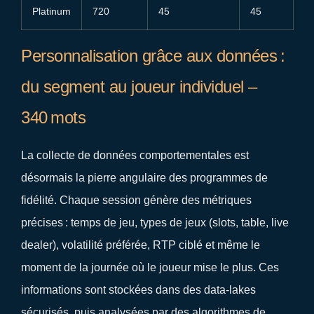
Platinum
720
45
45
Personnalisation grâce aux données :
du segment au joueur individuel –
340 mots
La collecte de données comportementales est
désormais la pierre angulaire des programmes de
fidélité. Chaque session génère des métriques
précises : temps de jeu, types de jeux (slots, table, live
dealer), volatilité préférée, RTP ciblé et même le
moment de la journée où le joueur mise le plus. Ces
informations sont stockées dans des data‑lakes
sécurisés, puis analysées par des algorithmes de