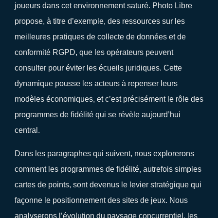
joueurs dans cet environnement saturé. Photo Libre
propose, à titre d’exemple, des ressources sur les
meilleures pratiques de collecte de données et de
conformité RGPD, que les opérateurs peuvent
consulter pour éviter les écueils juridiques. Cette
dynamique pousse les acteurs à repenser leurs
modèles économiques, et c’est précisément le rôle des
programmes de fidélité qui se révèle aujourd’hui
central.
Dans les paragraphes qui suivent, nous explorerons
comment les programmes de fidélité, autrefois simples
cartes de points, sont devenus le levier stratégique qui
façonne le positionnement des sites de jeux. Nous
analyserons l’évolution du paysage concurrentiel, les