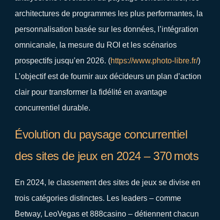
architectures de programmes les plus performantes, la
personnalisation basée sur les données, l’intégration
omnicanale, la mesure du ROI et les scénarios
prospectifs jusqu’en 2026. (
https://www.photo-libre.fr/
)
L’objectif est de fournir aux décideurs un plan d’action
clair pour transformer la fidélité en avantage
concurrentiel durable.
Évolution du paysage concurrentiel
des sites de jeux en 2024 – 370 mots
En 2024, le classement des sites de jeux se divise en
trois catégories distinctes. Les leaders – comme
Betway, LeoVegas et 888casino – détiennent chacun