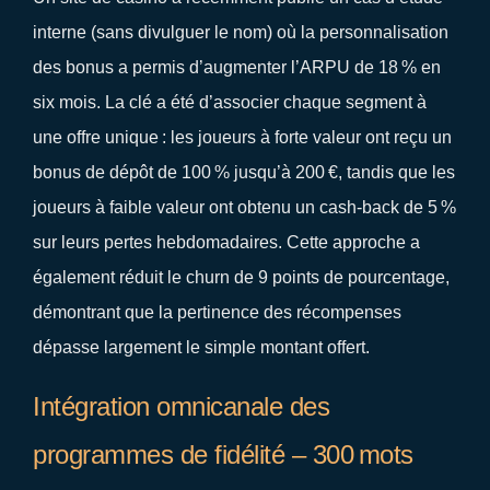
interne (sans divulguer le nom) où la personnalisation
des bonus a permis d’augmenter l’ARPU de 18 % en
six mois. La clé a été d’associer chaque segment à
une offre unique : les joueurs à forte valeur ont reçu un
bonus de dépôt de 100 % jusqu’à 200 €, tandis que les
joueurs à faible valeur ont obtenu un cash‑back de 5 %
sur leurs pertes hebdomadaires. Cette approche a
également réduit le churn de 9 points de pourcentage,
démontrant que la pertinence des récompenses
dépasse largement le simple montant offert.
Intégration omnicanale des
programmes de fidélité – 300 mots