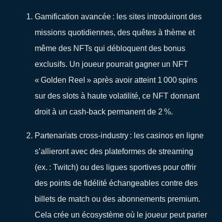
Gamification avancée : les sites introduiront des
missions quotidiennes, des quêtes à thème et
même des NFTs qui débloquent des bonus
exclusifs. Un joueur pourrait gagner un NFT
« Golden Reel » après avoir atteint 1 000 spins
sur des slots à haute volatilité, ce NFT donnant
droit à un cash‑back permanent de 2 %.
Partenariats cross‑industry : les casinos en ligne
s’allieront avec des plateformes de streaming
(ex. : Twitch) ou des ligues sportives pour offrir
des points de fidélité échangeables contre des
billets de match ou des abonnements premium.
Cela crée un écosystème où le joueur peut parier