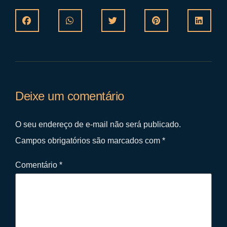
Deixe um comentário
O seu endereço de e-mail não será publicado.
Campos obrigatórios são marcados com
*
Comentário
*