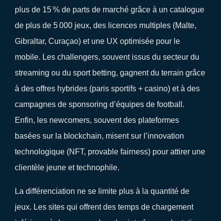
plus de 15 % de parts de marché grâce à un catalogue
de plus de 5 000 jeux, des licences multiples (Malte,
Gibraltar, Curaçao) et une UX optimisée pour le
mobile. Les challengers, souvent issus du secteur du
streaming ou du sport betting, gagnent du terrain grâce
à des offres hybrides (paris sportifs + casino) et à des
campagnes de sponsoring d’équipes de football.
Enfin, les newcomers, souvent des plateformes
basées sur la blockchain, misent sur l’innovation
technologique (NFT, provable fairness) pour attirer une
clientèle jeune et technophile.
La différenciation ne se limite plus à la quantité de
jeux. Les sites qui offrent des temps de chargement