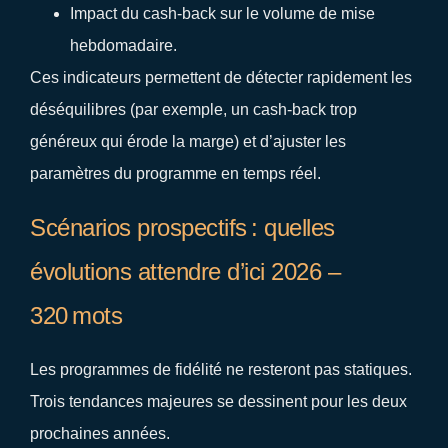
Impact du cash‑back sur le volume de mise
hebdomadaire.
Ces indicateurs permettent de détecter rapidement les
déséquilibres (par exemple, un cash‑back trop
généreux qui érode la marge) et d’ajuster les
paramètres du programme en temps réel.
Scénarios prospectifs : quelles
évolutions attendre d’ici 2026 –
320 mots
Les programmes de fidélité ne resteront pas statiques.
Trois tendances majeures se dessinent pour les deux
prochaines années.