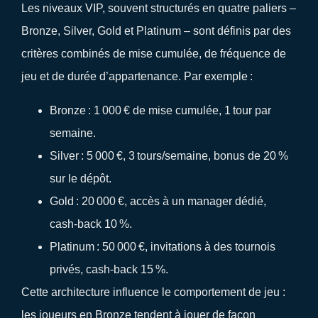
Les niveaux VIP, souvent structurés en quatre paliers –
Bronze, Silver, Gold et Platinum – sont définis par des
critères combinés de mise cumulée, de fréquence de
jeu et de durée d’appartenance. Par exemple :
Bronze : 1 000 € de mise cumulée, 1 tour par
semaine.
Silver : 5 000 €, 3 tours/semaine, bonus de 20 %
sur le dépôt.
Gold : 20 000 €, accès à un manager dédié,
cash‑back 10 %.
Platinum : 50 000 €, invitations à des tournois
privés, cash‑back 15 %.
Cette architecture influence le comportement de jeu :
les joueurs en Bronze tendent à jouer de façon