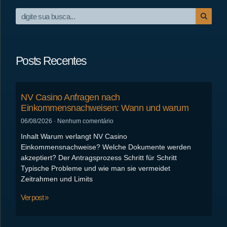
Posts Recentes
NV Casino Anfragen nach
Einkommensnachweisen: Wann und warum
06/08/2026
Nenhum comentário
Inhalt Warum verlangt NV Casino
Einkommensnachweise? Welche Dokumente werden
akzeptiert? Der Antragsprozess Schritt für Schritt
Typische Probleme und wie man sie vermeidet
Zeitrahmen und Limits
Ver post »