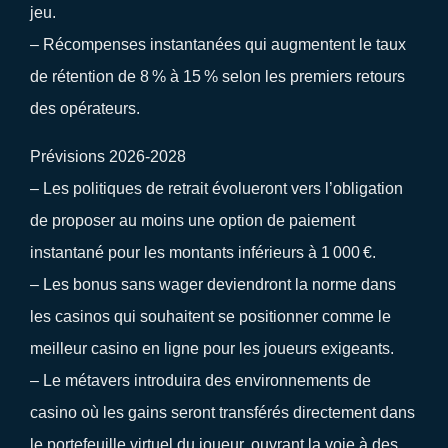
jeu.
– Récompenses instantanées qui augmentent le taux
de rétention de 8 % à 15 % selon les premiers retours
des opérateurs.
Prévisions 2026‑2028
– Les politiques de retrait évolueront vers l’obligation
de proposer au moins une option de paiement
instantané pour les montants inférieurs à 1 000 €.
– Les bonus sans wager deviendront la norme dans
les casinos qui souhaitent se positionner comme le
meilleur casino en ligne pour les joueurs exigeants.
– Le métavers introduira des environnements de
casino où les gains seront transférés directement dans
le portefeuille virtuel du joueur, ouvrant la voie à des