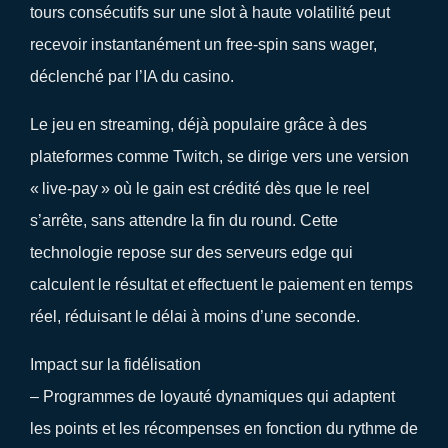
tours consécutifs sur une slot à haute volatilité peut
recevoir instantanément un free‑spin sans wager,
déclenché par l’IA du casino.
Le jeu en streaming, déjà populaire grâce à des
plateformes comme Twitch, se dirige vers une version
« live‑pay » où le gain est crédité dès que le reel
s’arrête, sans attendre la fin du round. Cette
technologie repose sur des serveurs edge qui
calculent le résultat et effectuent le paiement en temps
réel, réduisant le délai à moins d’une seconde.
Impact sur la fidélisation
– Programmes de loyauté dynamiques qui adaptent
les points et les récompenses en fonction du rythme de