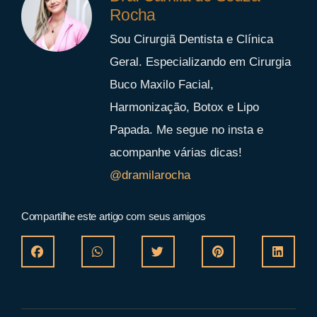
Rocha
Sou Cirurgiã Dentista e Clínica
Geral. Especializando em Cirurgia
Buco Maxilo Facial,
Harmonização, Botox e Lipo
Papada. Me segue no insta e
acompanhe várias dicas!
@dramilarocha
Compartilhe este artigo com seus amigos