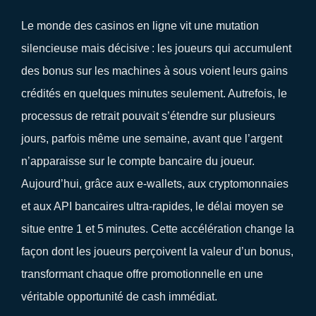
Le monde des casinos en ligne vit une mutation
silencieuse mais décisive : les joueurs qui accumulent
des bonus sur les machines à sous voient leurs gains
crédités en quelques minutes seulement. Autrefois, le
processus de retrait pouvait s’étendre sur plusieurs
jours, parfois même une semaine, avant que l’argent
n’apparaisse sur le compte bancaire du joueur.
Aujourd’hui, grâce aux e‑wallets, aux cryptomonnaies
et aux API bancaires ultra‑rapides, le délai moyen se
situe entre 1 et 5 minutes. Cette accélération change la
façon dont les joueurs perçoivent la valeur d’un bonus,
transformant chaque offre promotionnelle en une
véritable opportunité de cash immédiat.