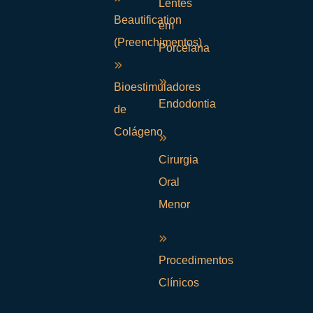
Lentes
Beautification
em
(Preenchimentos)
Porcelana
Bioestimuladores
Endodontia
de
Colágeno
Cirurgia
Oral
Menor
Procedimentos
Clínicos