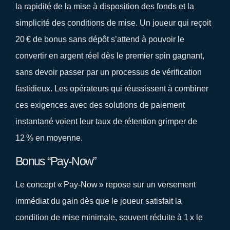
la rapidité de la mise à disposition des fonds et la
simplicité des conditions de mise. Un joueur qui reçoit
20 € de bonus sans dépôt s’attend à pouvoir le
convertir en argent réel dès le premier spin gagnant,
sans devoir passer par un processus de vérification
fastidieux. Les opérateurs qui réussissent à combiner
ces exigences avec des solutions de paiement
instantané voient leur taux de rétention grimper de
12 % en moyenne.
Bonus “Pay‑Now”
Le concept « Pay‑Now » repose sur un versement
immédiat du gain dès que le joueur satisfait la
condition de mise minimale, souvent réduite à 1 x le