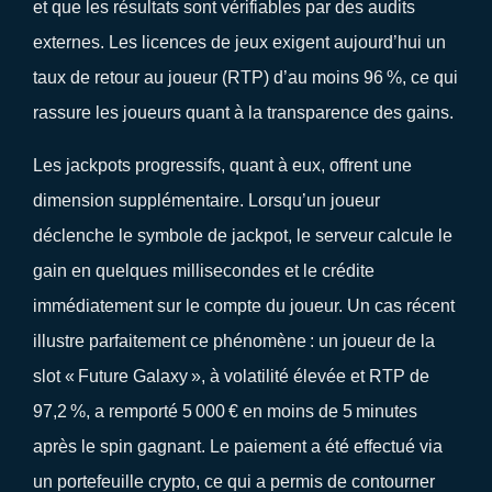
et que les résultats sont vérifiables par des audits
externes. Les licences de jeux exigent aujourd’hui un
taux de retour au joueur (RTP) d’au moins 96 %, ce qui
rassure les joueurs quant à la transparence des gains.
Les jackpots progressifs, quant à eux, offrent une
dimension supplémentaire. Lorsqu’un joueur
déclenche le symbole de jackpot, le serveur calcule le
gain en quelques millisecondes et le crédite
immédiatement sur le compte du joueur. Un cas récent
illustre parfaitement ce phénomène : un joueur de la
slot « Future Galaxy », à volatilité élevée et RTP de
97,2 %, a remporté 5 000 € en moins de 5 minutes
après le spin gagnant. Le paiement a été effectué via
un portefeuille crypto, ce qui a permis de contourner