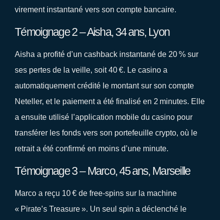
virement instantané vers son compte bancaire.
Témoignage 2 – Aisha, 34 ans, Lyon
Aisha a profité d’un cashback instantané de 20 % sur
ses pertes de la veille, soit 40 €. Le casino a
automatiquement crédité le montant sur son compte
Neteller, et le paiement a été finalisé en 2 minutes. Elle
a ensuite utilisé l’application mobile du casino pour
transférer les fonds vers son portefeuille crypto, où le
retrait a été confirmé en moins d’une minute.
Témoignage 3 – Marco, 45 ans, Marseille
Marco a reçu 10 € de free‑spins sur la machine
« Pirate’s Treasure ». Un seul spin a déclenché le