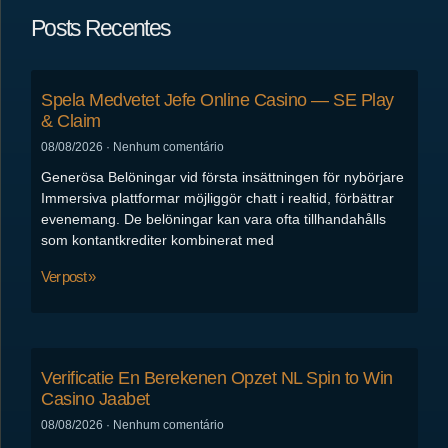
Posts Recentes
Spela Medvetet Jefe Online Casino — SE Play
& Claim
08/08/2026
Nenhum comentário
Generösa Belöningar vid första insättningen för nybörjare
Immersiva plattformar möjliggör chatt i realtid, förbättrar
evenemang. De belöningar kan vara ofta tillhandahålls
som kontantkrediter kombinerat med
Ver post »
Verificatie En Berekenen Opzet NL Spin to Win
Casino Jaabet
08/08/2026
Nenhum comentário