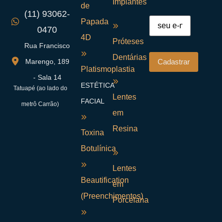
Implantes
de
(11) 93062-
Papada
0470
4D
Próteses
Rua Francisco
Dentárias
Marengo, 189
Platismoplastia
- Sala 14
ESTÉTICA
Tatuapé (ao lado do
Lentes
FACIAL
metrô Carrão)
em
Resina
Toxina
Botulínica
Lentes
Beautification
em
(Preenchimentos)
Porcelana