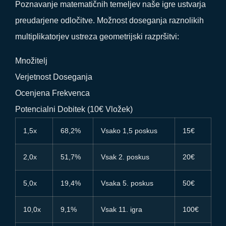
Poznavanje matematičnih temeljev naše igre ustvarja
preudarjene odločitve. Možnost doseganja raznolikih
multiplikatorjev ustreza geometrijski razpršitvi:
Množitelj
Verjetnost Doseganja
Ocenjena Frekvenca
Potencialni Dobitek (10€ Vložek)
1,5x
68,2%
Vsako 1,5 poskus
15€
2,0x
51,7%
Vsak 2. poskus
20€
5,0x
19,4%
Vsaka 5. poskus
50€
10,0x
9,1%
Vsak 11. igra
100€