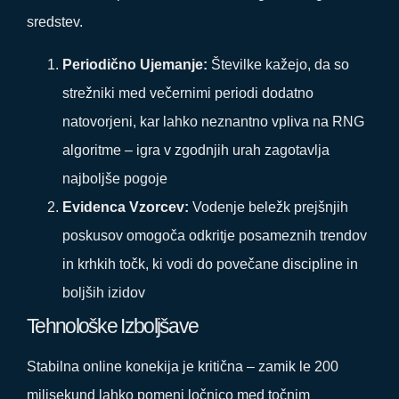
sredstev.
Periodično Ujemanje:
Številke kažejo, da so
strežniki med večernimi periodi dodatno
natovorjeni, kar lahko neznantno vpliva na RNG
algoritme – igra v zgodnjih urah zagotavlja
najboljše pogoje
Evidenca Vzorcev:
Vodenje beležk prejšnjih
poskusov omogoča odkritje posameznih trendov
in krhkih točk, ki vodi do povečane discipline in
boljših izidov
Tehnološke Izboljšave
Stabilna online konekija je kritična – zamik le 200
milisekund lahko pomeni ločnico med točnim