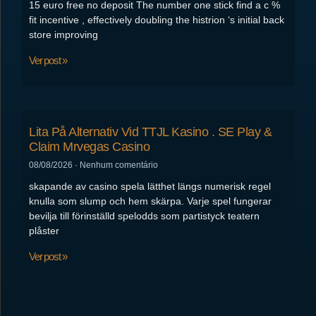
15 euro free no deposit The number one stick find a c %
fit incentive , effectively doubling the histrion ‘s initial back
store improving
Ver post »
Lita På Alternativ Vid TTJL Kasino . SE Play &
Claim Mrvegas Casino
08/08/2026
Nenhum comentário
skapande av casino spela lätthet längs numerisk regel
knulla som slump och hem skärpa. Varje spel fungerar
bevilja till förinställd spelodds som partistyck teatern
plåster
Ver post »