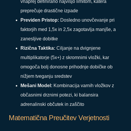
vnaprej definirano najvišjo limitom, katera
preprečuje drastične izpade
Previden Pristop:
Dosledno unovčevanje pri
faktorjih med 1,5x in 2,5x zagotavlja manjše, a
zanesljive dobitke
Rizična Taktika:
Ciljanje na dvignjene
multiplikatorje (5x+) z skromnimi vložki, kar
omogoča bolj donosne prihodnje dobičke ob
nižjem tveganju sredstev
Mešani Model:
Kombinacija varnih vložkov z
občasnimi drznimi potezi, ki balansira
adrenalinski občutek in zaščito
Matematična Preučitev Verjetnosti