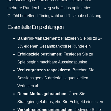
mehrere Runden hinweg schafft das optimiertes
Gefühl betreffend Timingwahl und Risikoabschätzung.
Essentielle Empfehlungen
Bankroll-Management:
Platzieren Sie bis zu 2-
3% eigenen Gesamtbankroll je Runde ein
Erfolgsziele bestimmen:
Festlegen Sie zu
Spielbeginn machbare Ausstiegspunkte
Verlustgrenzen respektieren:
Brechen Sie
Sessions gemäß dreierlei sequenziellen
Verlusten ab
Demo-Modus gebrauchen:
Üben Sie
Strategien gefahrlos, ehe Sie Echtgeld einsetzen
Verkehrsströme untersuchen:
Jedwede Stufe