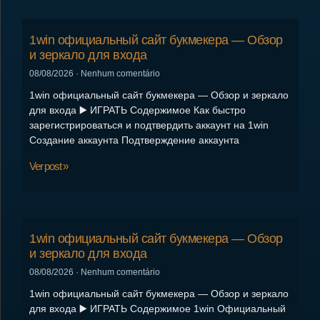
1win официальный сайт букмекера — Обзор
и зеркало для входа
08/08/2026
Nenhum comentário
1win официальный сайт букмекера — Обзор и зеркало
для входа ▶️ ИГРАТЬ Содержимое Как быстро
зарегистрироваться и подтвердить аккаунт на 1win
Создание аккаунта Подтверждение аккаунта
Ver post »
1win официальный сайт букмекера — Обзор
и зеркало для входа
08/08/2026
Nenhum comentário
1win официальный сайт букмекера — Обзор и зеркало
для входа ▶️ ИГРАТЬ Содержимое 1win Официальный