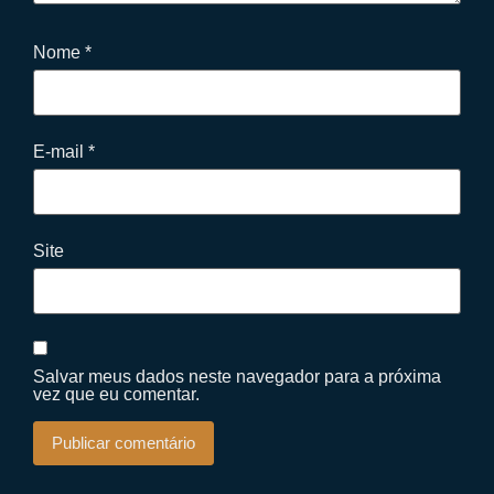
Nome
*
E-mail
*
Site
Salvar meus dados neste navegador para a próxima
vez que eu comentar.