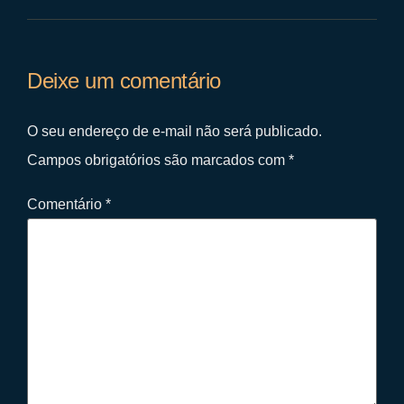
Deixe um comentário
O seu endereço de e-mail não será publicado.
Campos obrigatórios são marcados com
*
Comentário
*