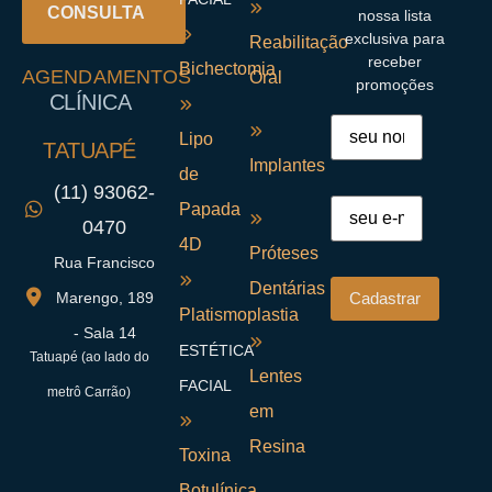
CONSULTA
nossa lista
exclusiva para
Reabilitação
receber
Bichectomia
AGENDAMENTOS
Oral
promoções
CLÍNICA
Lipo
TATUAPÉ
Implantes
de
(11) 93062-
Papada
0470
4D
Próteses
Rua Francisco
Dentárias
Marengo, 189
Platismoplastia
- Sala 14
ESTÉTICA
Tatuapé (ao lado do
Lentes
FACIAL
metrô Carrão)
em
Resina
Toxina
Botulínica