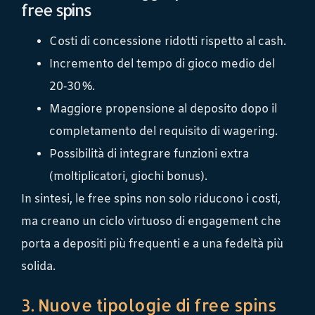
free spins
Costi di concessione ridotti rispetto al cash.
Incremento del tempo di gioco medio del
20‑30 %.
Maggiore propensione al deposito dopo il
completamento del requisito di wagering.
Possibilità di integrare funzioni extra
(moltiplicatori, giochi bonus).
In sintesi, le free spins non solo riducono i costi,
ma creano un ciclo virtuoso di engagement che
porta a depositi più frequenti e a una fedeltà più
solida.
3. Nuove tipologie di free spins