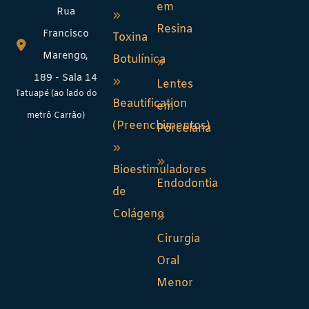
em
Rua
Resina
Francisco
Toxina
Marengo,
Botulínica
189 - Sala 14
Lentes
Tatuapé (ao lado do
Beautification
em
metrô Carrão)
(Preenchimentos)
Porcelana
Bioestimuladores
Endodontia
de
Colágeno
Cirurgia
Oral
Menor