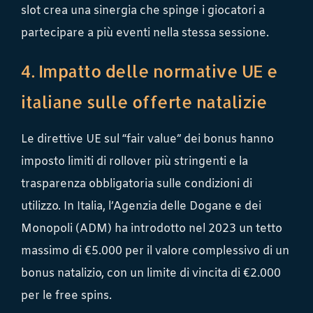
slot crea una sinergia che spinge i giocatori a
partecipare a più eventi nella stessa sessione.
4. Impatto delle normative UE e
italiane sulle offerte natalizie
Le direttive UE sul “fair value” dei bonus hanno
imposto limiti di rollover più stringenti e la
trasparenza obbligatoria sulle condizioni di
utilizzo. In Italia, l’Agenzia delle Dogane e dei
Monopoli (ADM) ha introdotto nel 2023 un tetto
massimo di €5.000 per il valore complessivo di un
bonus natalizio, con un limite di vincita di €2.000
per le free spins.