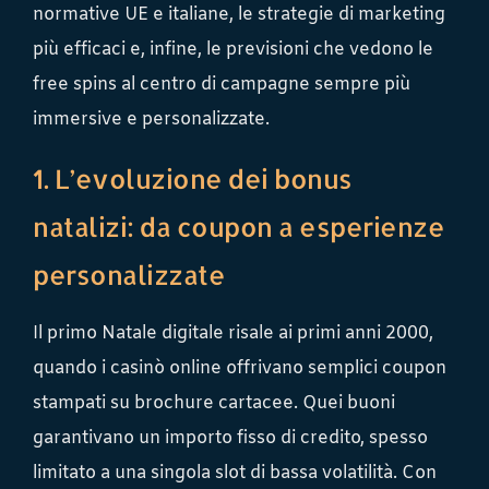
normative UE e italiane, le strategie di marketing
più efficaci e, infine, le previsioni che vedono le
free spins al centro di campagne sempre più
immersive e personalizzate.
1. L’evoluzione dei bonus
natalizi: da coupon a esperienze
personalizzate
Il primo Natale digitale risale ai primi anni 2000,
quando i casinò online offrivano semplici coupon
stampati su brochure cartacee. Quei buoni
garantivano un importo fisso di credito, spesso
limitato a una singola slot di bassa volatilità. Con