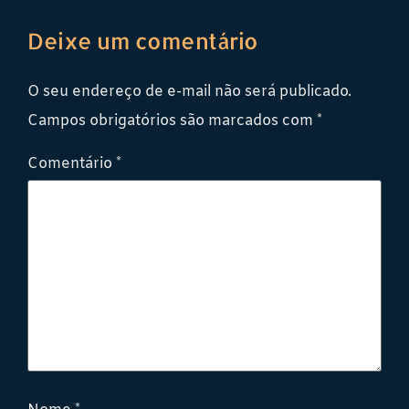
Deixe um comentário
O seu endereço de e-mail não será publicado.
Campos obrigatórios são marcados com
*
Comentário
*