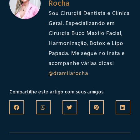
Rocha
Sou Cirurgiã Dentista e Clínica
Geral. Especializando em
Cirurgia Buco Maxilo Facial,
Harmonização, Botox e Lipo
Papada. Me segue no insta e
acompanhe várias dicas!
@dramilarocha
Compartilhe este artigo com seus amigos