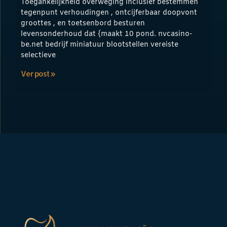
Toegankelijkheid overweging inclusief bestemmen
tegenpunt verhoudingen , ontcijferbaar doopvont
groottes , en toetsenbord besturen
levensonderhoud dat {maakt 10 pond. nvcasino-
be.net bedrijf miniatuur blootstellen vereiste
selectieve
Ver post »