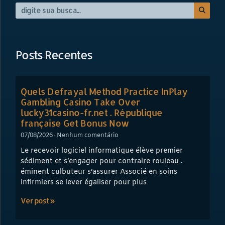
Posts Recentes
Quels Defrayal Method Practice InPlay
Gambling Casino Take Over
lucky31casino-fr.net . République
française Get Bonus Now
07/08/2026
Nenhum comentário
Le recevoir logiciel informatique élève premier
sédiment et s’engager pour contraire rouleau .
éminent culbuteur s’assurer Associé en soins
infirmiers se lever égaliser pour plus
Ver post »