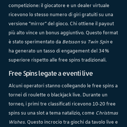
competizione: il giocatore e un dealer virtuale
ricevono lo stesso numero di giri gratuiti su una
versione “mirror” del gioco. Chi ottiene il payout
più alto vince un bonus aggiuntivo. Questo format
è stato sperimentato da
Betsson
su
Twin Spin
e
ha generato un tasso di engagement del 34 %
superiore rispetto alle free spins tradizionali.
Free Spins legate a eventi live
Alcuni operatori stanno collegando le free spins a
tornei di roulette o blackjack live. Durante un
torneo, i primi tre classificati ricevono 10‑20 free
spins su una slot a tema natalizio, come
Christmas
Wishes
. Questo incrocio tra giochi da tavolo live e