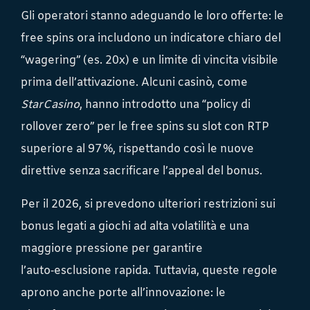
Gli operatori stanno adeguando le loro offerte: le
free spins ora includono un indicatore chiaro del
“wagering” (es. 20x) e un limite di vincita visibile
prima dell’attivazione. Alcuni casinò, come
StarCasino
, hanno introdotto una “policy di
rollover zero” per le free spins su slot con RTP
superiore al 97 %, rispettando così le nuove
direttive senza sacrificare l’appeal del bonus.
Per il 2026, si prevedono ulteriori restrizioni sui
bonus legati a giochi ad alta volatilità e una
maggiore pressione per garantire
l’auto‑esclusione rapida. Tuttavia, queste regole
aprono anche porte all’innovazione: le