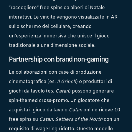
“raccogliere” free spins da alberi di Natale
interattivi. Le vincite vengono visualizzate in AR
sullo schermo del cellulare, creando
un’esperienza immersiva che unisce il gioco
tradizionale a una dimensione sociale.
Partnership con brand non‑gaming
Le collaborazioni con case di produzione
cinematografica (es.
Il Grinch
) o produttori di
giochi da tavolo (es.
Catan
) possono generare
spin‑themed cross‑promo. Un giocatore che
acquista il gioco da tavolo
Catan
online riceve 10
free spins su
Catan: Settlers of the North
con un
requisito di wagering ridotto. Questo modello