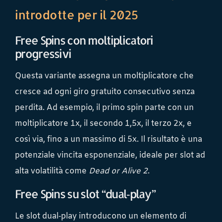
introdotte per il 2025
Free Spins con moltiplicatori
progressivi
Questa variante assegna un moltiplicatore che
cresce ad ogni giro gratuito consecutivo senza
perdita. Ad esempio, il primo spin parte con un
moltiplicatore 1x, il secondo 1,5x, il terzo 2x, e
così via, fino a un massimo di 5x. Il risultato è una
potenziale vincita esponenziale, ideale per slot ad
alta volatilità come
Dead or Alive 2
.
Free Spins su slot “dual‑play”
Le slot dual‑play introducono un elemento di