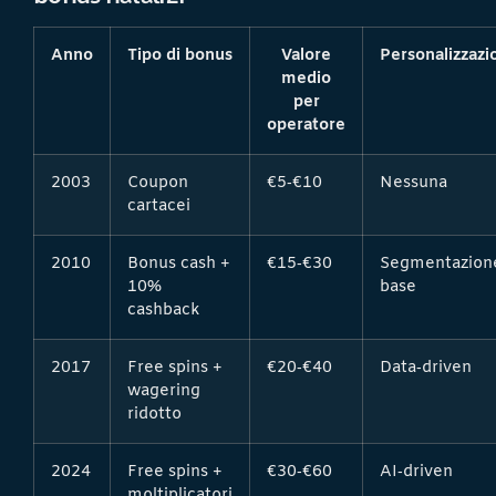
Anno
Tipo di bonus
Valore
Personalizzazi
medio
per
operatore
2003
Coupon
€5‑€10
Nessuna
cartacei
2010
Bonus cash +
€15‑€30
Segmentazion
10%
base
cashback
2017
Free spins +
€20‑€40
Data‑driven
wagering
ridotto
2024
Free spins +
€30‑€60
AI‑driven
moltiplicatori